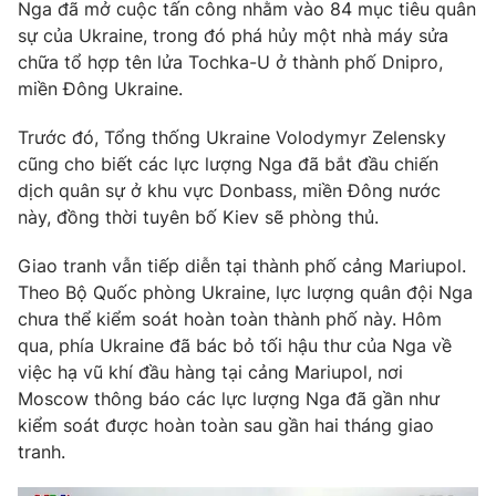
Phim VTV
Nga đã mở cuộc tấn công nhằm vào 84 mục tiêu quân
Giải trí
sự của Ukraine, trong đó phá hủy một nhà máy sửa
Hậu trường
chữa tổ hợp tên lửa Tochka-U ở thành phố Dnipro,
Điện ảnh
Đời sống
miền Đông Ukraine.
Nhân vật
Âm nhạc
Du lịch
Trước đó, Tổng thống Ukraine Volodymyr Zelensky
Khán giả
Giáo dục
Sao
cũng cho biết các lực lượng Nga đã bắt đầu chiến
Làm đẹp
Giải sao mai
dịch quân sự ở khu vực Donbass, miền Đông nước
Tuyển sinh
Công nghệ
này, đồng thời tuyên bố Kiev sẽ phòng thủ.
Chất lượng cuộc sống
Học trực tuyến
Hitech Công nghệ tương lai
Giao tranh vẫn tiếp diễn tại thành phố cảng Mariupol.
Giao lưu trực tuyến
Theo Bộ Quốc phòng Ukraine, lực lượng quân đội Nga
Sản phẩm
chưa thể kiểm soát hoàn toàn thành phố này. Hôm
Lịch phát sóng
qua, phía Ukraine đã bác bỏ tối hậu thư của Nga về
Thị trường
việc hạ vũ khí đầu hàng tại cảng Mariupol, nơi
Tư vấn
Moscow thông báo các lực lượng Nga đã gần như
kiểm soát được hoàn toàn sau gần hai tháng giao
Chuyên mục khác
tranh.
Emagazine
Podcast