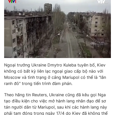
Photo
Infographic
Video
Shorts video
VTV Money
VTV Thể thao
VTV Sức khoẻ
Bất động sản
Ngoại trưởng Ukraine Dmytro Kuleba tuyên bố, Kiev
Thị trường 24h
Tấm lòng Việt
không có bất kỳ liên lạc ngoại giao cấp bộ nào với
Moscow và tình trạng ở cảng Mariupol có thể là "lằn
VTV4
Vươn mình bằng AI
ranh đỏ" trong tiến trình đàm phán.
Theo hãng tin Reuters, Ukraine cũng đã kêu gọi Nga
VTV9
VTV8
tạo điều kiện cho việc mở hành lang nhân đạo để sơ
tán người dân từ Mariupol, sau khi các hành lang này
Liên hệ tòa soạn
English
phải tạm đóng trong ngày 17/4 do Kiev đã không thể