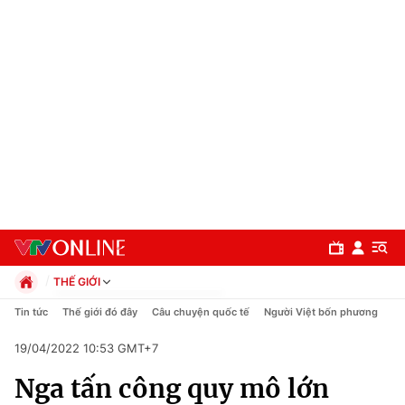
THẾ GIỚI
Chính trị
Tin tức
Thế giới đó đây
Câu chuyện quốc tế
Người Việt bốn phương
Xã hội
19/04/2022 10:53 GMT+7
Pháp luật
Chuyên mục
Kinh tế
Nga tấn công quy mô lớn
Thể thao