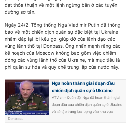
đạt thỏa thuận về một lệnh ngừng bắn ở các tuyến
đường sơ tán.
Ngày 24/2, Tổng thống Nga Vladimir Putin đã thông
THỜI BÁO VTV
báo về một chiến dịch quân sự đặc biệt tại Ukraine
nhằm đáp lại lời kêu gọi giúp đỡ của lãnh đạo các
vùng lãnh thổ tại Donbass. Ông nhấn mạnh rằng các
kế hoạch của Moscow không bao gồm việc chiếm
Theo dõi báo trên
đóng các vùng lãnh thổ của Ukraine, mà mục tiêu là
phi quân sự hóa và quy chế trung lập của nước này.
Cơ quan chủ quản:
Đài Truyền hình Việt Nam
Cơ quan báo chí:
Thời báo VTV
Nga hoàn thành giai đoạn đầu
Giấy phép hoạt động báo in và báo điện tử số 483/GP-BTTTT
chiến dịch quân sự ở Ukraine
cấp ngày 29/12/2023
VTV.vn - Quân đội Nga đã hoàn thành giai
Tổng Biên tập:
Vũ Thanh Thủy
đoạn đầu của chiến dịch quân sự ở Ukraine
Phó Tổng Biên tập:
và sẽ tập trung lực lượng vào khu vực
Nguyễn Thị Mỹ Hạnh, Phạm Quốc Thắng,
Nguyễn Trọng Ninh
Donbass.
Tổng đài VTV:
024.38 355 931 - 024.38 355 932