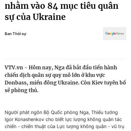
Chính trị
nhằm vào 84 mục tiêu quân
Truyền hình
sự của Ukraine
Văn hóa - Giải trí
Xã hội
Y tế
Đời sống
Ban Thời sự
Pháp luật
Công nghệ
Giáo dục
Y tế
VTV.vn - Hôm nay, Nga đã bắt đầu tiến hành
Thế giới
chiến dịch quân sự quy mô lớn ở khu vực
Tin tức
Donbass, miền đông Ukraine. Còn Kiev tuyên bố
Kinh tế
sẽ phòng thủ.
Thế giới đó đây
Tài chính
Dữ liệu và đời sống
Câu chuyện quốc tế
Thị trường
Người phát ngôn Bộ Quốc phòng Nga, Thiếu tướng
Igor Konashenkov cho biết lực lượng không quân tác
Truyền hình
Góc doanh nghiệp
chiến - chiến thuật của Lực lượng không quân - vũ trụ