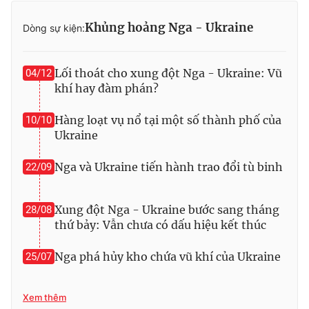
Ðiện thoại Thời báo VTV:
024.66 897 897
Khủng hoảng Nga - Ukraine
Email:
toasoan@vtv.vn
Dòng sự kiện:
Liên hệ quảng cáo:
024-7300.7108
Lối thoát cho xung đột Nga - Ukraine: Vũ
04/12
khí hay đàm phán?
Hàng loạt vụ nổ tại một số thành phố của
10/10
Ukraine
Nga và Ukraine tiến hành trao đổi tù binh
22/09
Xung đột Nga - Ukraine bước sang tháng
28/08
thứ bảy: Vẫn chưa có dấu hiệu kết thúc
® Cấm sao chép dưới mọi hình thức nếu không có sự chấp
thuận bằng văn bản. Ghi rõ nguồn VTV.vn khi phát hành lại
Nga phá hủy kho chứa vũ khí của Ukraine
25/07
thông tin từ website này.
Xem thêm