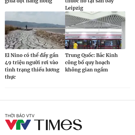
giữa đợt nắng nóng
thuốc nổ tại sân bay
Leipzig
El Nino có thể đẩy gần
Trung Quốc: Bắc Kinh
49 triệu người rơi vào
công bố quy hoạch
tình trạng thiếu lương
không gian ngầm
thực
THỜI BÁO VTV