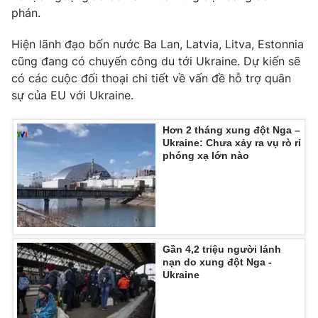
Phim VTV
phán.
Giải trí
Hậu trường
Hiện lãnh đạo bốn nước Ba Lan, Latvia, Litva, Estonnia
Điện ảnh
Đời sống
Nhân vật
cũng đang có chuyến công du tới Ukraine. Dự kiến sẽ
Âm nhạc
có các cuộc đối thoại chi tiết về vấn đề hỗ trợ quân
Du lịch
Khán giả
sự của EU với Ukraine.
Giáo dục
Sao
Làm đẹp
Giải sao mai
Tuyển sinh
Hơn 2 tháng xung đột Nga –
Công nghệ
Chất lượng cuộc sống
Ukraine: Chưa xảy ra vụ rò rỉ
Học trực tuyến
phóng xạ lớn nào
Hitech Công nghệ tương lai
Giao lưu trực tuyến
Sản phẩm
Lịch phát sóng
Thị trường
Gần 4,2 triệu người lánh
Tư vấn
nạn do xung đột Nga -
Chuyên mục khác
Ukraine
Emagazine
Podcast