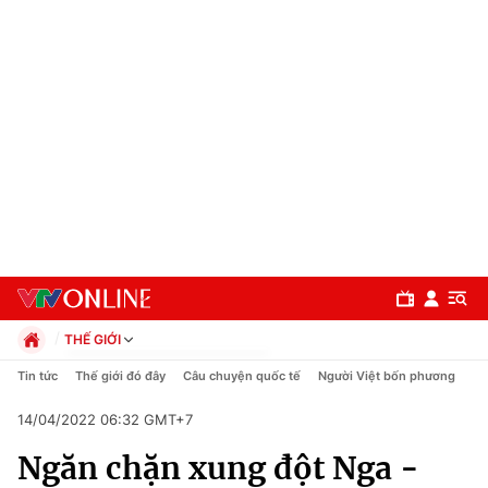
THẾ GIỚI
Chính trị
Tin tức
Thế giới đó đây
Câu chuyện quốc tế
Người Việt bốn phương
Xã hội
14/04/2022 06:32 GMT+7
Pháp luật
Chuyên mục
Kinh tế
Ngăn chặn xung đột Nga -
Thể thao