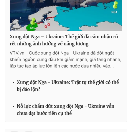
THỜI BÁO VTV
Xung đột Nga – Ukraine: Thế giới đã cảm nhận rõ
rệt những ảnh hưởng về năng lượng
VTV.vn - Cuộc xung đột Nga - Ukraine đã đột ngột
Theo dõi báo trên
khiến nguồn cung dầu khí giảm mạnh, giá tăng nhanh,
lập tức tạo áp lực lớn lên các nước dựa nhiều vào...
Cơ quan chủ quản:
Đài Truyền hình Việt Nam
Xung đột Nga - Ukraine: Trật tự thế giới có thể
Cơ quan báo chí:
Thời báo VTV
bị đảo lộn?
Giấy phép hoạt động báo in và báo điện tử số 483/GP-BTTTT
cấp ngày 29/12/2023
Tổng Biên tập:
Vũ Thanh Thủy
Nỗ lực chấm dứt xung đột Nga - Ukraine vẫn
Phó Tổng Biên tập:
chưa đạt bước tiến cụ thể
Nguyễn Thị Mỹ Hạnh, Phạm Quốc Thắng,
Nguyễn Trọng Ninh
Tổng đài VTV:
024.38 355 931 - 024.38 355 932