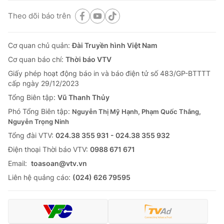
Theo dõi báo trên
Cơ quan chủ quản:
Đài Truyền hình Việt Nam
Cơ quan báo chí:
Thời báo VTV
Giấy phép hoạt động báo in và báo điện tử số 483/GP-BTTTT
cấp ngày 29/12/2023
Tổng Biên tập:
Vũ Thanh Thủy
Phó Tổng Biên tập:
Nguyễn Thị Mỹ Hạnh, Phạm Quốc Thắng,
Nguyễn Trọng Ninh
Tổng đài VTV:
024.38 355 931 - 024.38 355 932
Ðiện thoại Thời báo VTV:
0988 671 671
Email:
toasoan@vtv.vn
Liên hệ quảng cáo:
(024) 626 79595