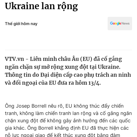
Chính trị
Ukraine lan rộng
Truyền hình
Văn hóa - Giải trí
Xã hội
Y tế
Thế giới hôm nay
Đời sống
Pháp luật
Công nghệ
Giáo dục
Y tế
VTV.vn - Liên minh châu Âu (EU) đã cố gắng
ngăn chặn sự mở rộng xung đột tại Ukraine.
Thế giới
Thông tin do Đại diện cấp cao phụ trách an ninh
và đối ngoại của EU đưa ra hôm 13/4.
Tin tức
Kinh tế
Thế giới đó đây
Tài chính
Ông Josep Borrell nêu rõ, EU không thúc đẩy chiến
Dữ liệu và đời sống
Câu chuyện quốc tế
tranh, không làm chiến tranh lan rộng và cố gắng ngăn
Thị trường
chặn xung đột để không gây ảnh hưởng đến các quốc
Truyền hình
Góc doanh nghiệp
gia khác. Ông Borrell khẳng định EU đã thực hiện các
nỗ lực ngoại giao để kết thúc xung đột bằng đàm