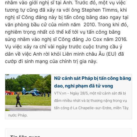
nhằm vào giới nghị sĩ tại Anh. Trước đó, một vụ việc
Photo
tương tự cũng đã xảy ra với ông Stephen Timms, khi
Infographic
nghị sĩ Công đảng này bị tấn công bằng dao ngay tại
văn phòng bầu cử của mình năm 2010. Trong khi đó,
Video
Shorts video
nghiêm trọng nhất có thể kể tới vụ tấn công bằng
súng nhằm vào nghị sĩ Công đảng Jo Cox năm 2016.
VTV Money
VTV Thể thao
Vụ việc xảy ra chỉ vài ngày trước cuộc trưng cầu ý
dân về việc Anh rời khỏi Liên minh châu Âu (EU) đã
cướp đi sinh mạng của chính trị gia này.
VTV Sức khoẻ
Bất động sản
Nữ cảnh sát Pháp bị tấn công bằng
Thị trường 24h
Tấm lòng Việt
dao, nghi phạm đã tử vong
VTV.vn - Ngày 28/5, một nữ cảnh sát đã bị
VTV4
Vươn mình bằng AI
đâm nhiều nhát và bị thương nặng trong vụ
tấn công ở La Chapelle-sur-Erdre, miền Tây
nước Pháp.
VTV9
VTV8
Liên hệ tòa soạn
English