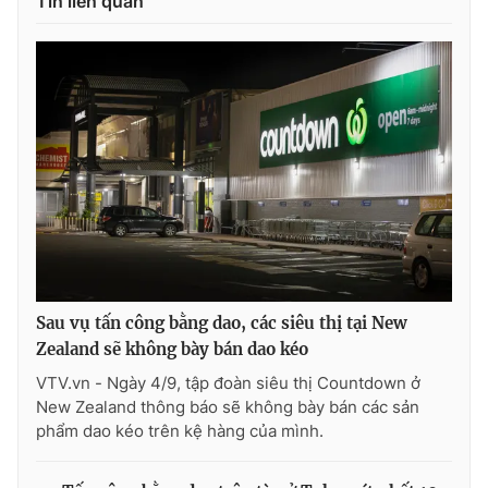
Tin liên quan
THỜI BÁO VTV
Theo dõi báo trên
Cơ quan chủ quản:
Đài Truyền hình Việt Nam
Cơ quan báo chí:
Thời báo VTV
Sau vụ tấn công bằng dao, các siêu thị tại New
Giấy phép hoạt động báo in và báo điện tử số 483/GP-BTTTT
Zealand sẽ không bày bán dao kéo
cấp ngày 29/12/2023
VTV.vn - Ngày 4/9, tập đoàn siêu thị Countdown ở
Tổng Biên tập:
Vũ Thanh Thủy
New Zealand thông báo sẽ không bày bán các sản
Phó Tổng Biên tập:
Nguyễn Thị Mỹ Hạnh, Phạm Quốc Thắng,
phẩm dao kéo trên kệ hàng của mình.
Nguyễn Trọng Ninh
Tổng đài VTV:
024.38 355 931 - 024.38 355 932