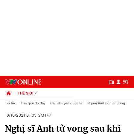
THẾ GIỚI
Chính trị
Tin tức
Thế giới đó đây
Câu chuyện quốc tế
Người Việt bốn phương
Xã hội
16/10/2021 01:05 GMT+7
Pháp luật
Chuyên mục
Kinh tế
Nghị sĩ Anh tử vong sau khi
Thể thao