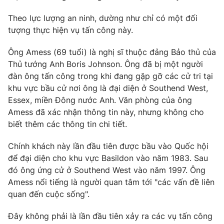
Phim VTV
Giải trí
Theo lực lượng an ninh, dường như chỉ có một đối
Hậu trường
tượng thực hiện vụ tấn công này.
Điện ảnh
Đời sống
Nhân vật
Âm nhạc
Ông Amess (69 tuổi) là nghị sĩ thuộc đảng Bảo thủ của
Du lịch
Khán giả
Thủ tướng Anh Boris Johnson. Ông đã bị một người
Giáo dục
Sao
đàn ông tấn công trong khi đang gặp gỡ các cử tri tại
Làm đẹp
Giải sao mai
khu vực bầu cử nơi ông là đại diện ở Southend West,
Tuyển sinh
Công nghệ
Essex, miền Đông nước Anh. Văn phòng của ông
Chất lượng cuộc sống
Học trực tuyến
Amess đã xác nhận thông tin này, nhưng không cho
Hitech Công nghệ tương lai
biết thêm các thông tin chi tiết.
Giao lưu trực tuyến
Sản phẩm
Chính khách này lần đầu tiên được bầu vào Quốc hội
Lịch phát sóng
để đại diện cho khu vực Basildon vào năm 1983. Sau
Thị trường
đó ông ứng cử ở Southend West vào năm 1997. Ông
Tư vấn
Amess nổi tiếng là người quan tâm tới "các vấn đề liên
Chuyên mục khác
quan đến cuộc sống".
Emagazine
Podcast
Đây không phải là lần đầu tiên xảy ra các vụ tấn công