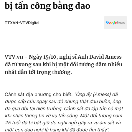
Chính trị
bị tấn công bằng dao
Truyền hình
Văn hóa - Giải trí
Xã hội
Y tế
TTXVN-VTVDigital
Đời sống
Pháp luật
Công nghệ
Giáo dục
Y tế
VTV.vn - Ngày 15/10, nghị sĩ Anh David Amess
đã tử vong sau khi bị một đối tượng đâm nhiều
Thế giới
nhát dẫn tới trọng thương.
Tin tức
Kinh tế
Thế giới đó đây
Cảnh sát địa phương cho biết:
"Ông ấy (Amess) đã
Tài chính
được cấp cứu ngay sau đó nhưng thật đau buồn, ông
Dữ liệu và đời sống
Câu chuyện quốc tế
đã qua đời tại hiện trường. Cảnh sát đã lập tức có mặt
Thị trường
khi nhận thông tin về vụ tấn công. Một đối tượng nam
Truyền hình
25 tuổi đã bị bắt giữ do nghi ngờ gây ra vụ ám sát và
Góc doanh nghiệp
một con dao nghi là hung khí đã được tìm thấy".