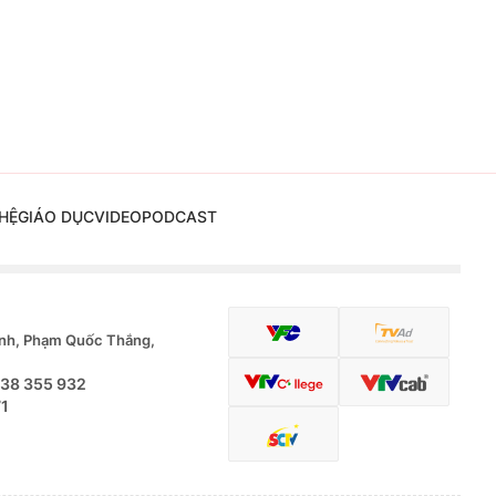
HỆ
GIÁO DỤC
VIDEO
PODCAST
nh, Phạm Quốc Thắng,
.38 355 932
71