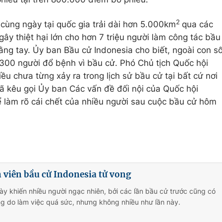
2
 cùng ngày tại quốc gia trải dài hơn 5.000km
qua các
ây thiệt hại lớn cho hơn 7 triệu người làm công tác bầu
ng tay. Ủy ban Bầu cử Indonesia cho biết, ngoài con s
.300 người đổ bệnh vì bầu cử. Phó Chủ tịch Quốc hội
iều chưa từng xảy ra trong lịch sử bầu cử tại bất cứ nơi
đã kêu gọi Ủy ban Các vấn đề đối nội của Quốc hội
để làm rõ cái chết của nhiều người sau cuộc bầu cử hôm
 viên bầu cử Indonesia tử vong
ày khiến nhiều người ngạc nhiên, bởi các lần bầu cử trước cũng có
g do làm việc quá sức, nhưng không nhiều như lần này.