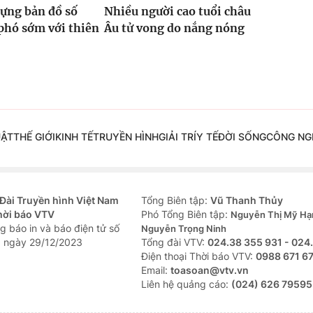
ựng bản đồ số
Nhiều người cao tuổi châu
phó sớm với thiên
Âu tử vong do nắng nóng
UẬT
THẾ GIỚI
KINH TẾ
TRUYỀN HÌNH
GIẢI TRÍ
Y TẾ
ĐỜI SỐNG
CÔNG NG
Đài Truyền hình Việt Nam
Tổng Biên tập:
Vũ Thanh Thủy
hời báo VTV
Phó Tổng Biên tập:
Nguyễn Thị Mỹ Hạ
g báo in và báo điện tử số
Nguyễn Trọng Ninh
 ngày 29/12/2023
Tổng đài VTV:
024.38 355 931 - 024
Ðiện thoại Thời báo VTV:
0988 671 6
Email:
toasoan@vtv.vn
Liên hệ quảng cáo:
(024) 626 79595