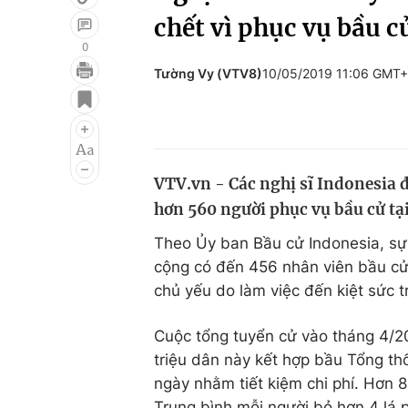
chết vì phục vụ bầu c
0
Tường Vy (VTV8)
10/05/2019 11:06 GMT
Giải trí
Đời sống
Điện ảnh
Du lịch
Âm nhạc
Làm đẹp
VTV.vn - Các nghị sĩ Indonesia đã
Sao
Chất lượng cuộc sốn
hơn 560 người phục vụ bầu cử tạ
Theo Ủy ban Bầu cử Indonesia, sự v
cộng có đến 456 nhân viên bầu cử,
chủ yếu do làm việc đến kiệt sức 
Cuộc tổng tuyển cử vào tháng 4/201
triệu dân này kết hợp bầu Tổng th
ngày nhằm tiết kiệm chi phí. Hơn 8
Trung bình mỗi người bỏ hơn 4 lá 