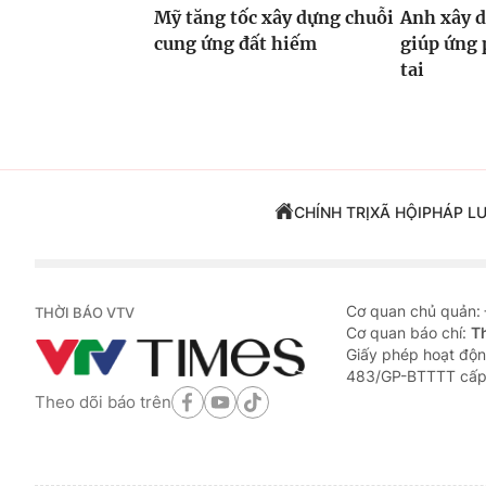
Mỹ tăng tốc xây dựng chuỗi
Anh xây d
cung ứng đất hiếm
giúp ứng 
tai
CHÍNH TRỊ
XÃ HỘI
PHÁP L
Cơ quan chủ quản:
THỜI BÁO VTV
Cơ quan báo chí:
T
Giấy phép hoạt độn
483/GP-BTTTT cấp
Theo dõi báo trên