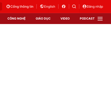
Cổng thông tin
English
Đăng nhập
CÔNG NGHỆ
GIÁO DỤC
VIDEO
PODCAST
VTV Money
VTV Thể thao
VTV Sức khoẻ
Bất động sản
Thị trường 24h
Tấm lòng Việt
Vươn mình bằng AI
VTV4
VTV8
VTV9
Lịch phát sóng
Giao lưu trực tuyến
Sự kiện