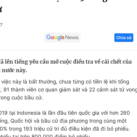
ử
Góc ảnh
+7
Giáo dục
Công nghệ
Chia sẻ
Tuyển sinh
Hitech Công ng
Học trực tuyến
Sản phẩm
 lên tiếng yêu cầu mở cuộc điều tra về cái chết của
g
Thị trường
i nước này.
Tư vấn
iệc này là bất thường, chưa từng có tiền lệ khi tổng
 91 thành viên cơ quan giám sát và 22 cảnh sát tử von
trong cuộc bầu cử.
9 tại Indonesia là lần đầu tiên quốc gia với hơn 260
ống, Quốc hội và bầu cử địa phương trong cùng một
0% trong 193 triệu cử tri đủ điều kiện đã đi bỏ phiếu.
phiếu tại trên 800.000 điểm bỏ phiếu.