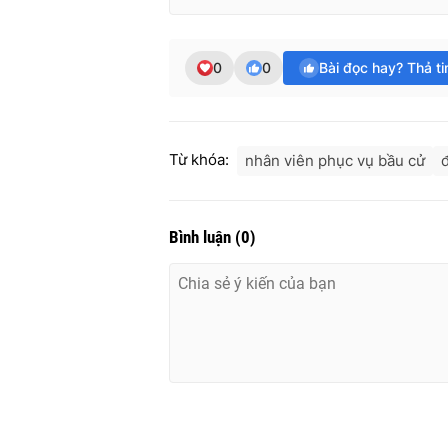
0
0
Bài đọc hay? Thả t
Từ khóa:
nhân viên phục vụ bầu cử
Bình luận
(
0
)