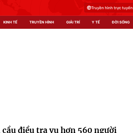
Truyền hình trực tuyến
KINH TẾ
TRUYỀN HÌNH
GIẢI TRÍ
Y TẾ
ĐỜI SỐNG
Pháp luật
Y tế
Truyền hình
Multimedia
Phim VTV
Video
Hậu trường
Shorts video
Nhân vật
Podcast
Khán giả
EMagazine
Giải sao mai
Photo
 cầu điều tra vụ hơn 560 người
Infographic