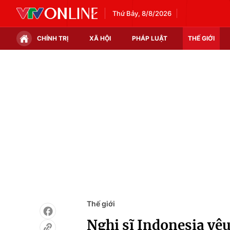
Thứ Bảy, 8/8/2026
CHÍNH TRỊ
XÃ HỘI
PHÁP LUẬT
THẾ GIỚI
Chính trị
Xã hội
Thế giới
Kinh tế
Tin tức
Tài chính
Thế giới đó đây
Thị trường
Câu chuyện quốc tế
Góc doanh nghiệp
Dữ liệu và đời sống
Thế giới
Nghị sĩ Indonesia yêu