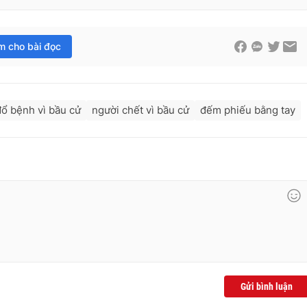
im cho bài đọc
đổ bệnh vì bầu cử
người chết vì bầu cử
đếm phiếu bằng tay
Gửi bình luận