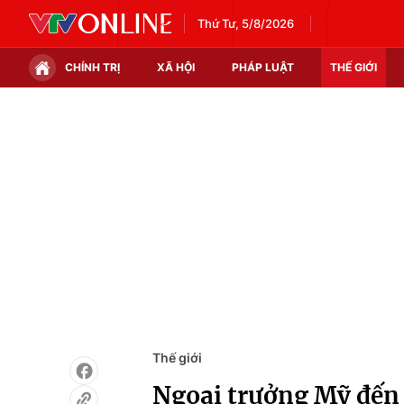
Thứ Tư, 5/8/2026
CHÍNH TRỊ
XÃ HỘI
PHÁP LUẬT
THẾ GIỚI
Chính trị
Xã hội
Thế giới
Kinh tế
Tin tức
Tài chính
Thế giới đó đây
Thị trường
Câu chuyện quốc tế
Góc doanh nghiệp
Dữ liệu và đời sống
Thế giới
Ngoại trưởng Mỹ đến 