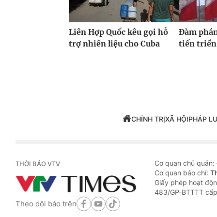
Liên Hợp Quốc kêu gọi hỗ
Đàm phán
trợ nhiên liệu cho Cuba
tiến triển
CHÍNH TRỊ
XÃ HỘI
PHÁP L
Cơ quan chủ quản:
THỜI BÁO VTV
Cơ quan báo chí:
T
Giấy phép hoạt độn
483/GP-BTTTT cấp
Theo dõi báo trên