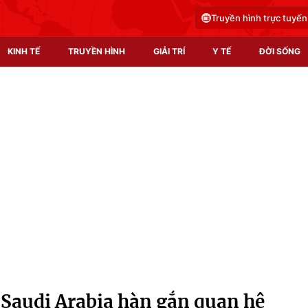
Truyền hình trực tuyến
KINH TẾ
TRUYỀN HÌNH
GIẢI TRÍ
Y TẾ
ĐỜI SỐNG
Pháp luật
Y tế
Truyền hình
Multimedia
Phim VTV
Video
Hậu trường
Shorts video
Nhân vật
Podcast
Khán giả
EMagazine
Giải sao mai
Photo
Saudi Arabia hàn gắn quan hệ
Infographic