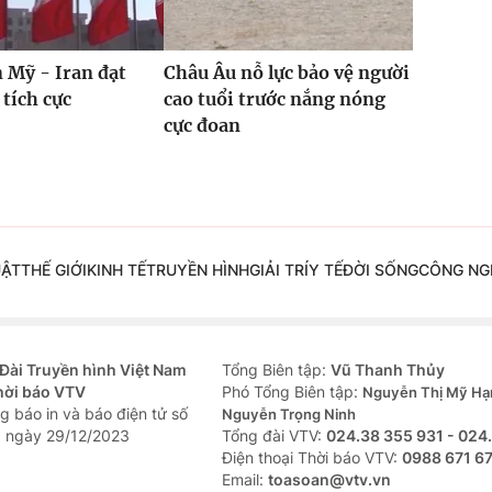
 Mỹ - Iran đạt
Châu Âu nỗ lực bảo vệ người
 tích cực
cao tuổi trước nắng nóng
cực đoan
UẬT
THẾ GIỚI
KINH TẾ
TRUYỀN HÌNH
GIẢI TRÍ
Y TẾ
ĐỜI SỐNG
CÔNG NG
Đài Truyền hình Việt Nam
Tổng Biên tập:
Vũ Thanh Thủy
hời báo VTV
Phó Tổng Biên tập:
Nguyễn Thị Mỹ Hạ
g báo in và báo điện tử số
Nguyễn Trọng Ninh
 ngày 29/12/2023
Tổng đài VTV:
024.38 355 931 - 024
Ðiện thoại Thời báo VTV:
0988 671 6
Email:
toasoan@vtv.vn