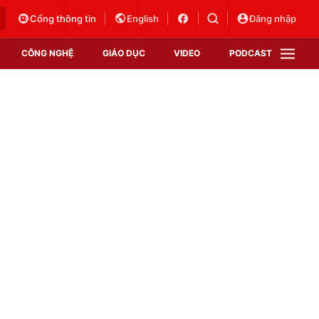
Cổng thông tin
English
Đăng nhập
CÔNG NGHỆ
GIÁO DỤC
VIDEO
PODCAST
VTV Money
VTV Thể thao
VTV Sức khoẻ
Bất động sản
Thị trường 24h
Tấm lòng Việt
Vươn mình bằng AI
VTV4
VTV8
VTV9
Lịch phát sóng
Giao lưu trực tuyến
Sự kiện