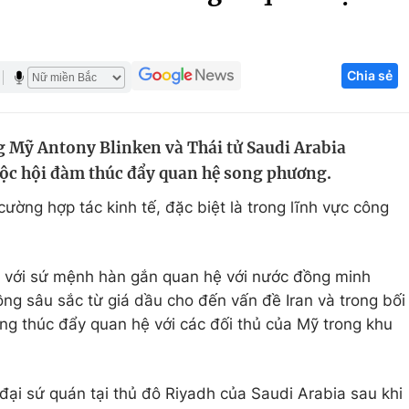
Góc ảnh
Chia sẻ
Giáo dục
Công nghệ
Tuyển sinh
Hitech Công ng
 Mỹ Antony Blinken và Thái tử Saudi Arabia
Học trực tuyến
Sản phẩm
c hội đàm thúc đẩy quan hệ song phương.
g
Thị trường
cường hợp tác kinh tế, đặc biệt là trong lĩnh vực công
Tư vấn
 với sứ mệnh hàn gắn quan hệ với nước đồng minh
ng sâu sắc từ giá dầu cho đến vấn đề Iran và trong bối
g thúc đẩy quan hệ với các đối thủ của Mỹ trong khu
đại sứ quán tại thủ đô Riyadh của Saudi Arabia sau khi