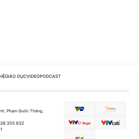
HỆ
GIÁO DỤC
VIDEO
PODCAST
nh, Phạm Quốc Thắng,
.38 355 932
71