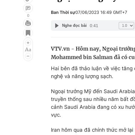
Ban Thời sự
07/06/2023 16:49 GMT+7
0
0:41
Nghe đọc bài
Giải trí
Đời sống
Điện ảnh
Du lịch
VTV.vn - Hôm nay, Ngoại trưởng
Âm nhạc
Làm đẹp
Mohammed bin Salman đã có cuộ
Sao
Chất lượng cuộc sốn
Hai bên đã thảo luận về việc tăng 
nghệ và năng lượng sạch.
Ngoại trưởng Mỹ đến Saudi Arabia
truyền thống sau nhiều năm bất đồ
cảnh Saudi Arabia đang có xu hướn
vực.
Iran hôm qua đã chính thức mở lại 