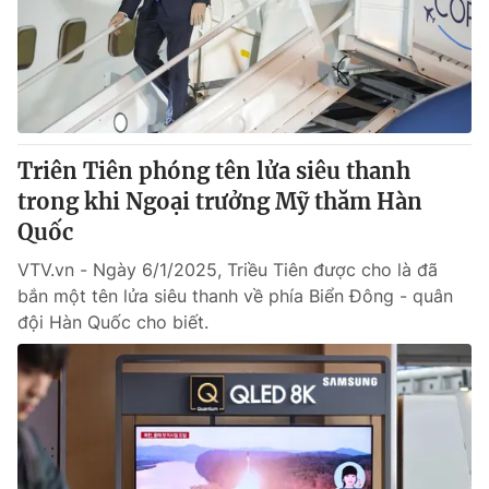
Tin tức
Kinh tế
Thế giới đó đây
Tài chính
Dữ liệu và đời sống
Câu chuyện quốc tế
Thị trường
Triên Tiên phóng tên lửa siêu thanh
Truyền hình
Góc doanh nghiệp
trong khi Ngoại trưởng Mỹ thăm Hàn
Phim VTV
Quốc
Giải trí
Hậu trường
VTV.vn - Ngày 6/1/2025, Triều Tiên được cho là đã
Điện ảnh
bắn một tên lửa siêu thanh về phía Biển Đông - quân
Đời sống
Nhân vật
đội Hàn Quốc cho biết.
Âm nhạc
Du lịch
Khán giả
Giáo dục
Sao
Làm đẹp
Giải sao mai
Tuyển sinh
Công nghệ
Chất lượng cuộc sống
Học trực tuyến
Hitech Công nghệ tương lai