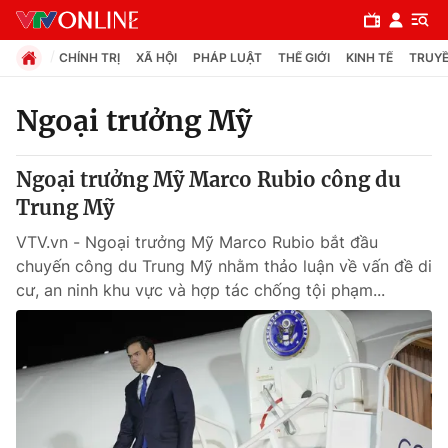
CHÍNH TRỊ
XÃ HỘI
PHÁP LUẬT
THẾ GIỚI
KINH TẾ
TRUYỀ
Ngoại trưởng Mỹ
Chuyên mục
Ngoại trưởng Mỹ Marco Rubio công du
Chính trị
Trung Mỹ
VTV.vn - Ngoại trưởng Mỹ Marco Rubio bắt đầu
Xã hội
chuyến công du Trung Mỹ nhằm thảo luận về vấn đề di
cư, an ninh khu vực và hợp tác chống tội phạm...
Pháp luật
Y tế
Thế giới