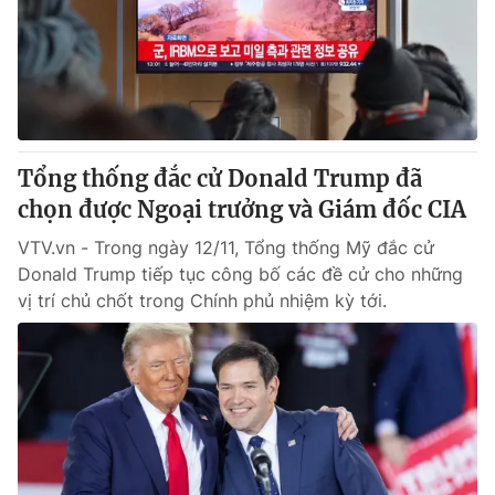
Giao lưu trực tuyến
Sản phẩm
Lịch phát sóng
Thị trường
Tư vấn
Chuyên mục khác
Tổng thống đắc cử Donald Trump đã
Emagazine
Podcast
chọn được Ngoại trưởng và Giám đốc CIA
VTV.vn - Trong ngày 12/11, Tổng thống Mỹ đắc cử
Photo
Infographic
Donald Trump tiếp tục công bố các đề cử cho những
vị trí chủ chốt trong Chính phủ nhiệm kỳ tới.
Video
Shorts video
VTV Money
VTV Thể thao
VTV Sức khoẻ
Bất động sản