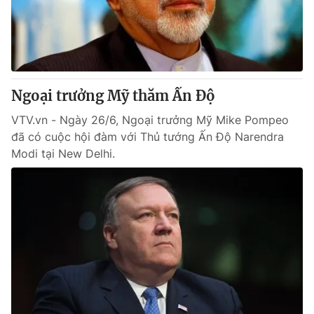
Ngoại trưởng Mỹ thăm Ấn Độ
VTV.vn - Ngày 26/6, Ngoại trưởng Mỹ Mike Pompeo
đã có cuộc hội đàm với Thủ tướng Ấn Độ Narendra
Modi tại New Delhi.