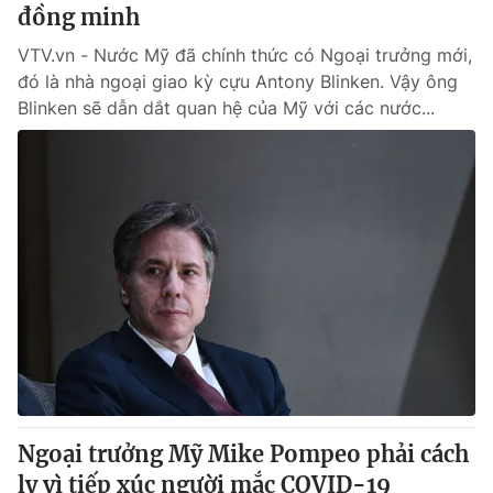
đồng minh
VTV.vn - Nước Mỹ đã chính thức có Ngoại trưởng mới,
đó là nhà ngoại giao kỳ cựu Antony Blinken. Vậy ông
Blinken sẽ dẫn dắt quan hệ của Mỹ với các nước...
Ngoại trưởng Mỹ Mike Pompeo phải cách
ly vì tiếp xúc người mắc COVID-19