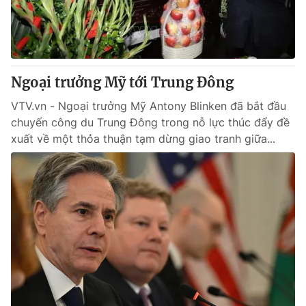
® Cấm sao chép dưới mọi hình thức nếu không có sự chấp
thuận bằng văn bản. Ghi rõ nguồn VTV.vn khi phát hành lại
thông tin từ website này.
Ngoại trưởng Mỹ tới Trung Đông
VTV.vn - Ngoại trưởng Mỹ Antony Blinken đã bắt đầu
chuyến công du Trung Đông trong nỗ lực thúc đẩy đề
xuất về một thỏa thuận tạm dừng giao tranh giữa...