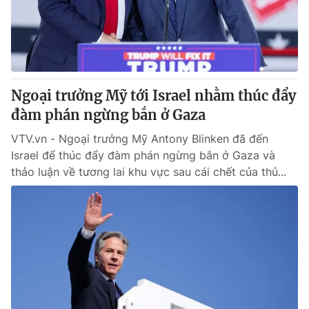
Thị trường 24h
Tấm lòng Việt
VTV4
Vươn mình bằng AI
VTV9
VTV8
Ngoại trưởng Mỹ tới Israel nhằm thúc đẩy
đàm phán ngừng bắn ở Gaza
Liên hệ tòa soạn
English
VTV.vn - Ngoại trưởng Mỹ Antony Blinken đã đến
Israel để thúc đẩy đàm phán ngừng bắn ở Gaza và
thảo luận về tương lai khu vực sau cái chết của thủ...
THỜI BÁO VTV
Theo dõi báo trên
Cơ quan chủ quản:
Đài Truyền hình Việt Nam
Cơ quan báo chí:
Thời báo VTV