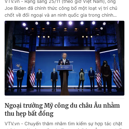
VTV.vn - Rạng sáng 25/11 (theo giờ Việt Nam), ông
Joe Biden đã chính thức công bố một loạt vị trí chủ
chốt về đối ngoại và an ninh quốc gia trong chính...
Ngoại trưởng Mỹ công du châu Âu nhằm
thu hẹp bất đồng
VTV.vn - Chuyến thăm nhằm tìm kiếm sự hợp tác chặt