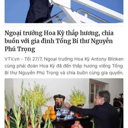
Giấy phép hoạt động báo in và báo điện tử số 483/GP-BTTTT
cấp ngày 29/12/2023
Tổng Biên tập:
Vũ Thanh Thủy
Phó Tổng Biên tập:
Nguyễn Thị Mỹ Hạnh, Phạm Quốc Thắng,
Ngoại trưởng Hoa Kỳ thắp hương, chia
Nguyễn Trọng Ninh
Tổng đài VTV:
buồn với gia đình Tổng Bí thư Nguyễn
024.38 355 931 - 024.38 355 932
Ðiện thoại Thời báo VTV:
Phú Trọng
024.66 897 897
Email:
toasoan@vtv.vn
VTV.vn - Tối 27/7, Ngoại trưởng Hoa Kỳ Antony Blinken
Liên hệ quảng cáo:
024-7300.7108
cùng phái đoàn Hoa Kỳ đã đến thắp hương viếng Tổng
Bí thư Nguyễn Phú Trọng và chia buồn cùng gia quyến.