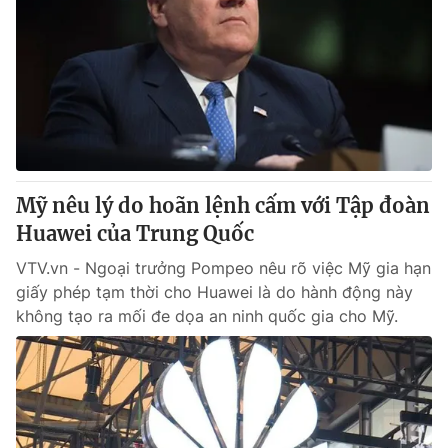
Mỹ nêu lý do hoãn lệnh cấm với Tập đoàn
Huawei của Trung Quốc
VTV.vn - Ngoại trưởng Pompeo nêu rõ việc Mỹ gia hạn
giấy phép tạm thời cho Huawei là do hành động này
không tạo ra mối đe dọa an ninh quốc gia cho Mỹ.