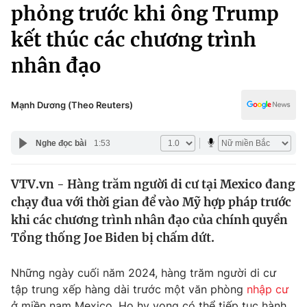
Chính trị
phỏng trước khi ông Trump
Truyền hình
kết thúc các chương trình
Văn hóa - Giải trí
Xã hội
Y tế
nhân đạo
Đời sống
Pháp luật
Công nghệ
Giáo dục
Mạnh Dương (Theo Reuters)
Y tế
Nghe đọc bài
1:53
Thế giới
VTV.vn - Hàng trăm người di cư tại Mexico đang
Tin tức
chạy đua với thời gian để vào Mỹ hợp pháp trước
Kinh tế
Thế giới đó đây
khi các chương trình nhân đạo của chính quyền
Tài chính
Tổng thống Joe Biden bị chấm dứt.
Dữ liệu và đời sống
Câu chuyện quốc tế
Thị trường
Những ngày cuối năm 2024, hàng trăm người di cư
Truyền hình
Góc doanh nghiệp
tập trung xếp hàng dài trước một văn phòng
nhập cư
ở miền nam Mexico. Họ hy vọng có thể tiếp tục hành