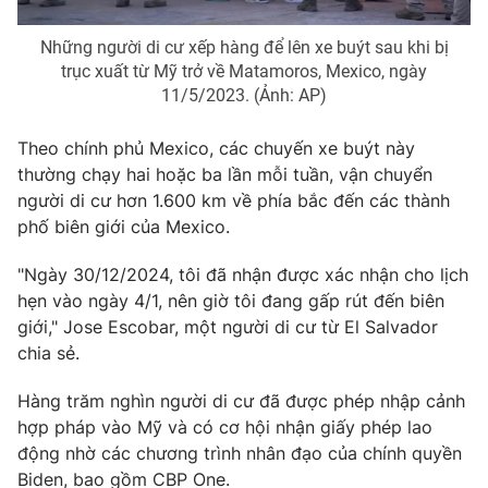
Những người di cư xếp hàng để lên xe buýt sau khi bị
trục xuất từ ​​Mỹ trở về Matamoros, Mexico, ngày
11/5/2023. (Ảnh: AP)
THỜI BÁO VTV
Theo chính phủ Mexico, các chuyến xe buýt này
thường chạy hai hoặc ba lần mỗi tuần, vận chuyển
người di cư hơn 1.600 km về phía bắc đến các thành
Theo dõi báo trên
phố biên giới của Mexico.
Cơ quan chủ quản:
Đài Truyền hình Việt Nam
"Ngày 30/12/2024, tôi đã nhận được xác nhận cho lịch
hẹn vào ngày 4/1, nên giờ tôi đang gấp rút đến biên
Cơ quan báo chí:
Thời báo VTV
giới," Jose Escobar, một người di cư từ El Salvador
Giấy phép hoạt động báo in và báo điện tử số 483/GP-BTTTT
chia sẻ.
cấp ngày 29/12/2023
Tổng Biên tập:
Vũ Thanh Thủy
Hàng trăm nghìn người di cư đã được phép nhập cảnh
Phó Tổng Biên tập:
Nguyễn Thị Mỹ Hạnh, Phạm Quốc Thắng,
hợp pháp vào Mỹ và có cơ hội nhận giấy phép lao
Nguyễn Trọng Ninh
động nhờ các chương trình nhân đạo của chính quyền
Tổng đài VTV:
024.38 355 931 - 024.38 355 932
Biden, bao gồm CBP One.