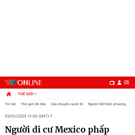
THẾ GIỚI
Chính trị
Tin tức
Thế giới đó đây
Câu chuyện quốc tế
Người Việt bốn phương
Xã hội
03/01/2025 11:00 GMT+7
Pháp luật
Chuyên mục
Kinh tế
Người di cư Mexico phấp
Thể thao