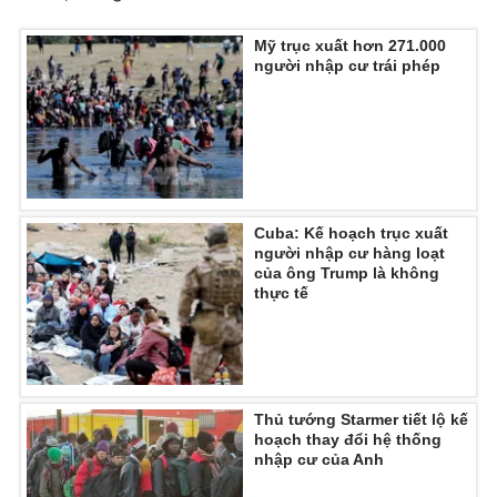
Ðiện thoại Thời báo VTV:
024.66 897 897
Email:
toasoan@vtv.vn
Mỹ trục xuất hơn 271.000
người nhập cư trái phép
Liên hệ quảng cáo:
024-7300.7108
Cuba: Kế hoạch trục xuất
người nhập cư hàng loạt
của ông Trump là không
thực tế
® Cấm sao chép dưới mọi hình thức nếu không có sự chấp
thuận bằng văn bản. Ghi rõ nguồn VTV.vn khi phát hành lại
Thủ tướng Starmer tiết lộ kế
thông tin từ website này.
hoạch thay đổi hệ thống
nhập cư của Anh