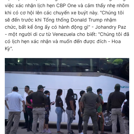
việc xác nhận lịch hẹn CBP One và cảm thấy nhẹ nhõm
Photo
Infographic
khi có cơ hội lên các chuyến xe buýt này. "Chúng tôi
sẽ đến trước khi Tổng thống Donald Trump nhậm
Video
chức, bất kể ông ấy có hành động gì" - Johandry Paz
Shorts video
- một người di cư từ Venezuela cho biết: "Chúng tôi đã
có lịch hẹn xác nhận và muốn đến được đích - Hoa
VTV Money
VTV Thể thao
Kỳ".
VTV Sức khoẻ
Bất động sản
Thị trường 24h
Tấm lòng Việt
VTV4
Vươn mình bằng AI
VTV9
VTV8
Liên hệ tòa soạn
English