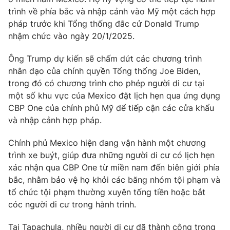
Phim VTV
Giải trí
trình về phía bắc và nhập cảnh vào Mỹ một cách hợp
Hậu trường
pháp trước khi Tổng thống đắc cử Donald Trump
Điện ảnh
nhậm chức vào ngày 20/1/2025.
Đời sống
Nhân vật
Âm nhạc
Ông Trump dự kiến sẽ chấm dứt các chương trình
Du lịch
Khán giả
Giáo dục
nhân đạo của chính quyền Tổng thống Joe Biden,
Sao
Làm đẹp
trong đó có chương trình cho phép người di cư tại
Giải sao mai
Tuyển sinh
một số khu vực của Mexico đặt lịch hẹn qua ứng dụng
Công nghệ
Chất lượng cuộc sống
CBP One của chính phủ Mỹ để tiếp cận các cửa khẩu
Học trực tuyến
và nhập cảnh hợp pháp.
Hitech Công nghệ tương lai
Giao lưu trực tuyến
Sản phẩm
Chính phủ Mexico hiện đang vận hành một chương
trình xe buýt, giúp đưa những người di cư có lịch hẹn
Lịch phát sóng
Thị trường
xác nhận qua CBP One từ miền nam đến biên giới phía
bắc, nhằm bảo vệ họ khỏi các băng nhóm tội phạm và
Tư vấn
tổ chức tội phạm thường xuyên tống tiền hoặc bắt
Chuyên mục khác
cóc người di cư trong hành trình.
Emagazine
Podcast
Tại Tapachula, nhiều người di cư đã thành công trong