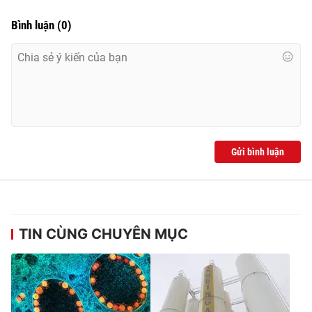
Bình luận
(
0
)
Gửi bình luận
TIN CÙNG CHUYÊN MỤC