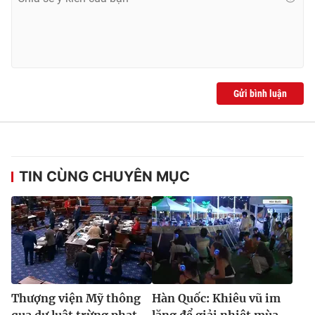
Gửi bình luận
TIN CÙNG CHUYÊN MỤC
Thượng viện Mỹ thông
Hàn Quốc: Khiêu vũ im
qua dự luật trừng phạt
lặng để giải nhiệt mùa