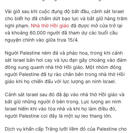
Photo
Infographic
Vài giờ sau khi cuộc đụng độ bắt đầu, cảnh sát Israel
cho biết họ đã chấm dứt bạo lực và bắt giữ hàng trăm
nghi phạm.
Nhà thờ Hồi giáo
đã được mở cửa trở lại
Video
Shorts video
và khoảng 60.000 người đã tham dự các buổi cầu
nguyện chính vào giữa trưa 15/4.
VTV Money
VTV Thể thao
Người Palestine ném đá và pháo hoa, trong khi cảnh
sát Israel bắn hơi cay và lựu đạn gây choáng vào đám
VTV Sức khoẻ
Bất động sản
đông xung quanh nhà thờ Hồi giáo. Một nhóm đông
người Palestine đã tự rào chắn bên trong nhà thờ Hồi
Thị trường 24h
Tấm lòng Việt
giáo khi họ chiến đấu với lực lượng an ninh Israel.
Cảnh sát Israel sau đó đã ập vào nhà thờ Hồi giáo và
VTV4
Vươn mình bằng AI
bắt giữ những người ở bên trong. Lực lượng an ninh
Israel hiếm khi vào tòa nhà và khi họ làm điều đó,
VTV9
VTV8
người Palestine coi đây là một sự leo thang lớn.
Dịch vụ khẩn cấp Trăng lưỡi liềm đỏ của Palestine cho
Liên hệ tòa soạn
English