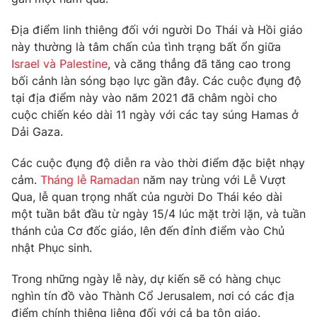
Phim VTV
Giải trí
Địa điểm linh thiêng đối với người Do Thái và Hồi giáo
Hậu trường
Điện ảnh
này thường là tâm chấn của tình trạng bất ổn giữa
Đời sống
Nhân vật
Israel và Palestine
, và căng thẳng đã tăng cao trong
Âm nhạc
bối cảnh làn sóng bạo lực gần đây. Các cuộc đụng độ
Du lịch
Khán giả
Giáo dục
tại địa điểm này vào năm 2021 đã châm ngòi cho
Sao
Làm đẹp
cuộc chiến kéo dài 11 ngày với các tay súng Hamas ở
Giải sao mai
Tuyển sinh
Dải Gaza.
Công nghệ
Chất lượng cuộc sống
Học trực tuyến
Các cuộc đụng độ diễn ra vào thời điểm đặc biệt nhạy
Hitech Công nghệ tương lai
Giao lưu trực tuyến
cảm.
Tháng lễ Ramadan
năm nay trùng với Lễ Vượt
Sản phẩm
Qua, lễ quan trọng nhất của người Do Thái kéo dài
một tuần bắt đầu từ ngày 15/4 lúc mặt trời lặn, và tuần
Lịch phát sóng
Thị trường
thánh của Cơ đốc giáo, lên đến đỉnh điểm vào Chủ
nhật Phục sinh.
Tư vấn
Chuyên mục khác
Trong những ngày lễ này, dự kiến ​​sẽ có hàng chục
nghìn tín đồ vào Thành Cổ Jerusalem, nơi có các địa
Emagazine
Podcast
điểm chính thiêng liêng đối với cả ba tôn giáo.