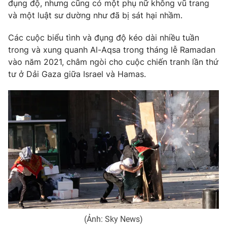
Email:
toasoan@vtv.vn
đụng độ, nhưng cũng có một phụ nữ không vũ trang
và một luật sư dường như đã bị sát hại nhầm.
Liên hệ quảng cáo:
024-7300.7108
Các cuộc biểu tình và đụng độ kéo dài nhiều tuần
trong và xung quanh Al-Aqsa trong tháng lễ Ramadan
vào năm 2021, châm ngòi cho cuộc chiến tranh lần thứ
tư ở Dải Gaza giữa Israel và Hamas.
® Cấm sao chép dưới mọi hình thức nếu không có sự chấp
thuận bằng văn bản. Ghi rõ nguồn VTV.vn khi phát hành lại
thông tin từ website này.
(Ảnh: Sky News)