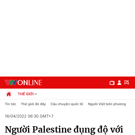
THẾ GIỚI
Chính trị
Tin tức
Thế giới đó đây
Câu chuyện quốc tế
Người Việt bốn phương
Xã hội
16/04/2022 06:30 GMT+7
Pháp luật
Chuyên mục
Kinh tế
Người Palestine đụng độ với
Thể thao