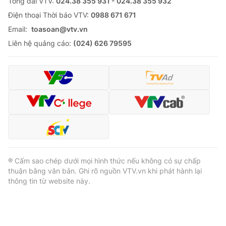
Tổng đài VTV:
024.38 355 931 - 024.38 355 932
Ðiện thoại Thời báo VTV:
0988 671 671
Email:
toasoan@vtv.vn
Liên hệ quảng cáo:
(024) 626 79595
® Cấm sao chép dưới mọi hình thức nếu không có sự chấp
thuận bằng văn bản. Ghi rõ nguồn VTV.vn khi phát hành lại
thông tin từ website này.