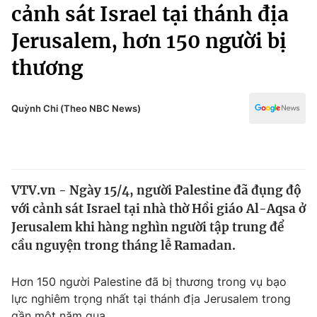
Chính trị
cảnh sát Israel tại thánh địa
Truyền hình
Jerusalem, hơn 150 người bị
Văn hóa - Giải trí
Xã hội
Y tế
thương
Đời sống
Pháp luật
Công nghệ
Giáo dục
Quỳnh Chi (Theo NBC News)
Y tế
Thế giới
VTV.vn - Ngày 15/4, người Palestine đã đụng độ
Tin tức
với cảnh sát Israel tại nhà thờ Hồi giáo Al-Aqsa ở
Kinh tế
Thế giới đó đây
Jerusalem khi hàng nghìn người tập trung để
Tài chính
cầu nguyện trong tháng lễ Ramadan.
Dữ liệu và đời sống
Câu chuyện quốc tế
Thị trường
Hơn 150 người Palestine đã bị thương trong vụ bạo
Truyền hình
Góc doanh nghiệp
lực nghiêm trọng nhất tại thánh địa Jerusalem trong
gần một năm qua.