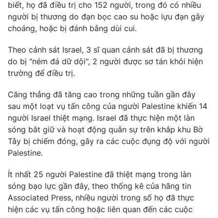
biết, họ đã điều trị cho 152 người, trong đó có nhiều
người bị thương do đạn bọc cao su hoặc lựu đạn gây
choáng, hoặc bị đánh bằng dùi cui.
THỜI BÁO VTV
Theo cảnh sát Israel, 3 sĩ quan cảnh sát đã bị thương
do bị "ném đá dữ dội", 2 người được sơ tán khỏi hiện
trường để điều trị.
Theo dõi báo trên
Căng thẳng đã tăng cao trong những tuần gần đây
Cơ quan chủ quản:
Đài Truyền hình Việt Nam
sau một loạt vụ tấn công của người Palestine khiến 14
người Israel thiệt mạng. Israel đã thực hiện một làn
Cơ quan báo chí:
Thời báo VTV
sóng bắt giữ và hoạt động quân sự trên khắp khu Bờ
Giấy phép hoạt động báo in và báo điện tử số 483/GP-BTTTT
Tây bị chiếm đóng, gây ra các cuộc đụng độ với người
cấp ngày 29/12/2023
Palestine.
Tổng Biên tập:
Vũ Thanh Thủy
Phó Tổng Biên tập:
Nguyễn Thị Mỹ Hạnh, Phạm Quốc Thắng,
Ít nhất 25 người Palestine đã thiệt mạng trong làn
Nguyễn Trọng Ninh
sóng bạo lực gần đây, theo thống kê của hãng tin
Tổng đài VTV:
024.38 355 931 - 024.38 355 932
Associated Press, nhiều người trong số họ đã thực
Ðiện thoại Thời báo VTV:
024.66 897 897
hiện các vụ tấn công hoặc liên quan đến các cuộc