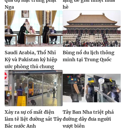
Nga
hè
Saudi Arabia, Thổ Nhĩ
Bùng nổ du lịch thông
Kỳ và Pakistan ký hiệp
minh tại Trung Quốc
ước phòng thủ chung
Xảy ra sự cố mất điện
Tây Ban Nha triệt phá
làm tê liệt đường sắt Tây
đường dây đưa người
Bắc nước Anh
vượt biên