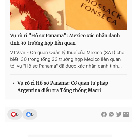
Photo
Infographic
Video
Shorts video
Vụ rò rỉ "Hồ sơ Panama": Mexico xác nhận danh
tính 30 trường hợp liên quan
VTV Money
VTV Thể thao
VTV.vn - Cơ quan Quản lý thuế của Mexico (SAT) cho
biết, 30 trong tổng 33 trường hợp Mexico liên quan
VTV Sức khoẻ
Bất động sản
tới vụ "Hồ sơ Panama" đã được xác nhận danh tính...
Thị trường 24h
Tấm lòng Việt
Vụ rò rỉ Hồ sơ Panama: Cơ quan tư pháp
Argentina điều tra Tổng thống Macri
VTV4
Vươn mình bằng AI
0
0
VTV9
VTV8
Liên hệ tòa soạn
English