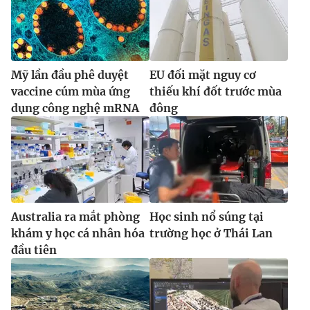
Ðiện thoại Thời báo VTV:
024.66 897 897
Email:
toasoan@vtv.vn
Liên hệ quảng cáo:
024-7300.7108
Mỹ lần đầu phê duyệt
EU đối mặt nguy cơ
vaccine cúm mùa ứng
thiếu khí đốt trước mùa
dụng công nghệ mRNA
đông
Australia ra mắt phòng
Học sinh nổ súng tại
khám y học cá nhân hóa
trường học ở Thái Lan
® Cấm sao chép dưới mọi hình thức nếu không có sự chấp
đầu tiên
thuận bằng văn bản. Ghi rõ nguồn VTV.vn khi phát hành lại
thông tin từ website này.