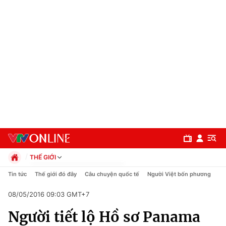
THẾ GIỚI
Chính trị
Tin tức
Thế giới đó đây
Câu chuyện quốc tế
Người Việt bốn phương
Xã hội
08/05/2016 09:03 GMT+7
Pháp luật
Chuyên mục
Kinh tế
Người tiết lộ Hồ sơ Panama
Thể thao