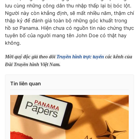
Phim VTV
lưu cùng những công dân thu nhập thấp lại bị bóc lột.
Giải trí
Người này còn khẳng định, sẽ mất nhiều năm, thậm chí
Hậu trường
Điện ảnh
thập kỷ để đánh giá toàn bộ những góc khuất trong
Đời sống
Nhân vật
hồ sơ Panama. Hiện chưa có nguồn tin nào chứng thực
Âm nhạc
tuyên bố của người mang tên John Doe có thật hay
Du lịch
Khán giả
Giáo dục
không.
Sao
Làm đẹp
Giải sao mai
Tuyển sinh
Mời quý độc giả theo dõi
Truyền hình trực tuyến
các kênh của
Công nghệ
Chất lượng cuộc sống
Đài Truyền hình Việt Nam.
Học trực tuyến
Hitech Công nghệ tương lai
Giao lưu trực tuyến
Tin liên quan
Sản phẩm
Lịch phát sóng
Thị trường
Tư vấn
Chuyên mục khác
Emagazine
Podcast