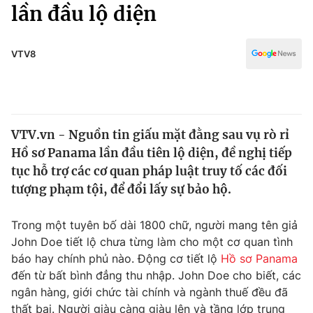
Chính trị
lần đầu lộ diện
Truyền hình
Văn hóa - Giải trí
Xã hội
Y tế
VTV8
Đời sống
Pháp luật
Công nghệ
Giáo dục
Y tế
VTV.vn - Nguồn tin giấu mặt đằng sau vụ rò rỉ
Hồ sơ Panama lần đầu tiên lộ diện, đề nghị tiếp
Thế giới
tục hỗ trợ các cơ quan pháp luật truy tố các đối
tượng phạm tội, để đổi lấy sự bảo hộ.
Tin tức
Kinh tế
Thế giới đó đây
Trong một tuyên bố dài 1800 chữ, người mang tên giả
Tài chính
John Doe tiết lộ chưa từng làm cho một cơ quan tình
Dữ liệu và đời sống
Câu chuyện quốc tế
báo hay chính phủ nào. Động cơ tiết lộ
Hồ sơ Panama
Thị trường
đến từ bất bình đẳng thu nhập. John Doe cho biết, các
Truyền hình
Góc doanh nghiệp
ngân hàng, giới chức tài chính và ngành thuế đều đã
thất bại. Người giàu càng giàu lên và tầng lớp trung