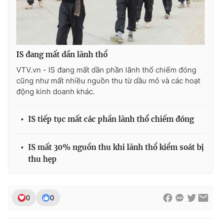
Ðiện thoại Thời báo VTV:
024.66 897 897
Email:
toasoan@vtv.vn
Liên hệ quảng cáo:
024-7300.7108
IS đang mất dần lãnh thổ
VTV.vn - IS đang mất dần phần lãnh thổ chiếm đóng
cũng như mất nhiều nguồn thu từ dầu mỏ và các hoạt
động kinh doanh khác.
IS tiếp tục mất các phần lãnh thổ chiếm đóng
IS mất 30% nguồn thu khi lãnh thổ kiểm soát bị
thu hẹp
® Cấm sao chép dưới mọi hình thức nếu không có sự chấp
thuận bằng văn bản. Ghi rõ nguồn VTV.vn khi phát hành lại
thông tin từ website này.
0
0