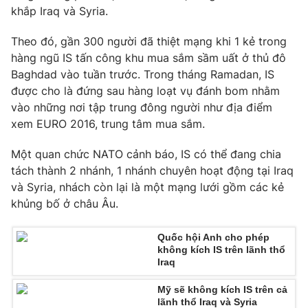
Phim VTV
khắp Iraq và Syria.
Giải trí
Hậu trường
Theo đó, gần 300 người đã thiệt mạng khi 1 kẻ trong
Điện ảnh
Đời sống
hàng ngũ IS tấn công khu mua sắm sầm uất ở thủ đô
Nhân vật
Âm nhạc
Baghdad vào tuần trước. Trong tháng Ramadan, IS
Du lịch
Khán giả
được cho là đứng sau hàng loạt vụ đánh bom nhằm
Giáo dục
Sao
vào những nơi tập trung đông người như địa điểm
Làm đẹp
Giải sao mai
Tuyển sinh
xem EURO 2016, trung tâm mua sắm.
Công nghệ
Chất lượng cuộc sống
Học trực tuyến
Một quan chức NATO cảnh báo, IS có thể đang chia
Hitech Công nghệ tương lai
tách thành 2 nhánh, 1 nhánh chuyên hoạt động tại Iraq
Giao lưu trực tuyến
và Syria, nhách còn lại là một mạng lưới gồm các kẻ
Sản phẩm
khủng bố ở châu Âu.
Lịch phát sóng
Thị trường
Quốc hội Anh cho phép
Tư vấn
không kích IS trên lãnh thổ
Iraq
Chuyên mục khác
Emagazine
Podcast
Mỹ sẽ không kích IS trên cả
lãnh thổ Iraq và Syria