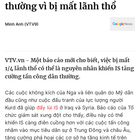
Chính trị
thường vì bị mất lãnh thổ
Truyền hình
Văn hóa - Giải trí
Xã hội
Y tế
Minh Anh (VTV9)
Đời sống
Pháp luật
Công nghệ
Giáo dục
Y tế
VTV.vn - Một báo cáo mới cho biết, việc bị mất
1/4 lãnh thổ có thể là nguyên nhân khiến IS tăng
Thế giới
cường tấn công dân thường.
Tin tức
Kinh tế
Các cuộc không kích của Nga và liên quân do Mỹ dẫn
Thế giới đó đây
đầu cũng như cuộc đấu tranh của lực lượng người
Tài chính
Kurd đã giúp
đẩy lùi IS
ở Iraq và Syria. Báo cáo của Tổ
Dữ liệu và đời sống
Câu chuyện quốc tế
chức giám sát xung đột cho thấy, điều này có thể
Thị trường
khiến IS càng điên cuồng hơn với các cuộc tấn công
Truyền hình
nhằm vào mục tiêu dân sự ở Trung Đông và châu Âu,
Góc doanh nghiệp
tăng cường phá hoại các cơ sở hạ tầng kinh tế trên