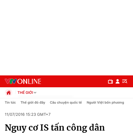
THẾ GIỚI
Chính trị
Tin tức
Thế giới đó đây
Câu chuyện quốc tế
Người Việt bốn phương
Xã hội
11/07/2016 15:23 GMT+7
Pháp luật
Chuyên mục
Kinh tế
Nguy cơ IS tấn công dân
Thể thao