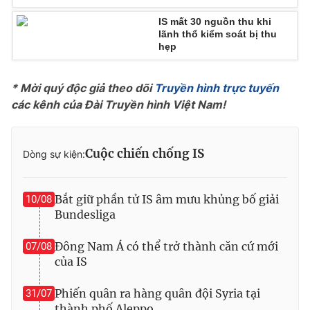
Photo
Infographic
IS mất 30 nguồn thu khi
lãnh thổ kiểm soát bị thu
hẹp
Video
Shorts video
* Mời quý độc giả theo dõi
Truyền hình trực tuyến
VTV Money
VTV Thể thao
các kênh của Đài Truyền hình Việt Nam!
VTV Sức khoẻ
Bất động sản
Cuộc chiến chống IS
Dòng sự kiện:
Thị trường 24h
Tấm lòng Việt
Bắt giữ phần tử IS âm mưu khủng bố giải
10/08
Bundesliga
VTV4
Vươn mình bằng AI
Đông Nam Á có thể trở thành căn cứ mới
07/08
của IS
VTV9
VTV8
Phiến quân ra hàng quân đội Syria tại
31/07
Liên hệ tòa soạn
English
thành phố Aleppo