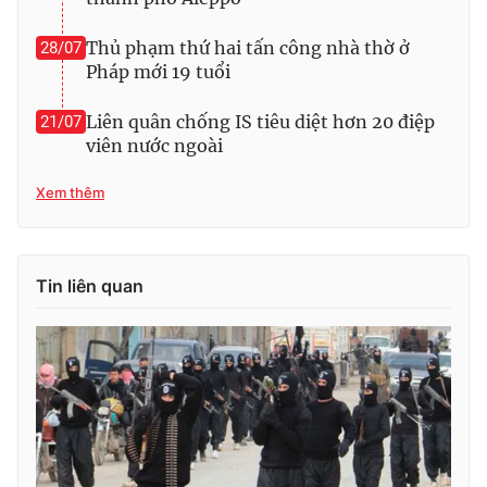
Thủ phạm thứ hai tấn công nhà thờ ở
28/07
Pháp mới 19 tuổi
THỜI BÁO VTV
Liên quân chống IS tiêu diệt hơn 20 điệp
21/07
viên nước ngoài
Xem thêm
Theo dõi báo trên
Cơ quan chủ quản:
Đài Truyền hình Việt Nam
Tin liên quan
Cơ quan báo chí:
Thời báo VTV
Giấy phép hoạt động báo in và báo điện tử số 483/GP-BTTTT
cấp ngày 29/12/2023
Tổng Biên tập:
Vũ Thanh Thủy
Phó Tổng Biên tập:
Nguyễn Thị Mỹ Hạnh, Phạm Quốc Thắng,
Nguyễn Trọng Ninh
Tổng đài VTV:
024.38 355 931 - 024.38 355 932