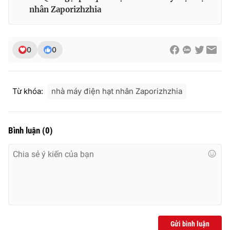
Ðiện thoại Thời báo VTV:
024.66 897 897
nhân Zaporizhzhia
Email:
toasoan@vtv.vn
Liên hệ quảng cáo:
024-7300.7108
0
0
Từ khóa:
nhà máy điện hạt nhân Zaporizhzhia
Bình luận
(
0
)
® Cấm sao chép dưới mọi hình thức nếu không có sự chấp
thuận bằng văn bản. Ghi rõ nguồn VTV.vn khi phát hành lại
thông tin từ website này.
Gửi bình luận