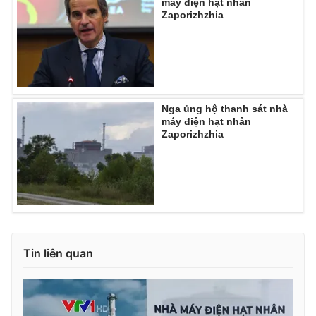
máy điện hạt nhân
Zaporizhzhia
Photo
Infographic
Video
Shorts video
VTV Money
VTV Thể thao
Nga ủng hộ thanh sát nhà
máy điện hạt nhân
Zaporizhzhia
VTV Sức khoẻ
Bất động sản
Thị trường 24h
Tấm lòng Việt
VTV4
Vươn mình bằng AI
Tin liên quan
VTV9
VTV8
Liên hệ tòa soạn
English