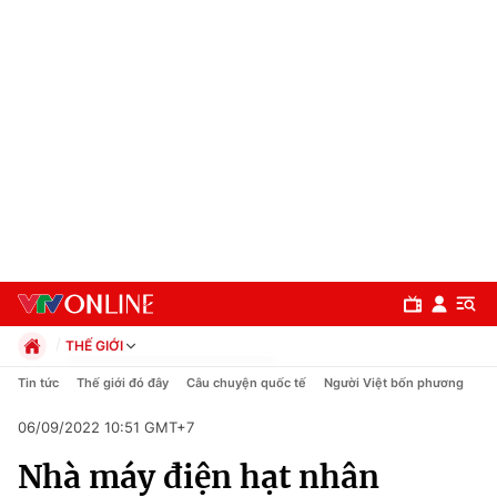
THẾ GIỚI
Chính trị
Tin tức
Thế giới đó đây
Câu chuyện quốc tế
Người Việt bốn phương
Xã hội
06/09/2022 10:51 GMT+7
Pháp luật
Chuyên mục
Kinh tế
Nhà máy điện hạt nhân
Thể thao