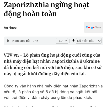
Chính trị
Zaporizhzhia ngừng hoạt
Truyền hình
động hoàn toàn
Văn hóa - Giải trí
Xã hội
Y tế
Đời sống
An Ngọc
Pháp luật
Công nghệ
Giáo dục
Nghe đọc bài
0:45
Y tế
VTV.vn - Lò phản ứng hoạt động cuối cùng của
Thế giới
nhà máy điện hạt nhân Zaporizhzhia ở Ukraine
Tin tức
đã không còn kết nối với lưới điện, sau khi cơ sở
Kinh tế
này bị ngắt khỏi đường dây điện còn lại.
Thế giới đó đây
Tài chính
Dữ liệu và đời sống
Câu chuyện quốc tế
Công ty vận hành nhà máy điện hạt nhân Zaporizhzhia
Thị trường
nêu rõ, lò phản ứng số 6 đã bị đóng và ngắt kết nối
với lưới điện vì đám cháy bùng lên do pháo kích.
Truyền hình
Góc doanh nghiệp