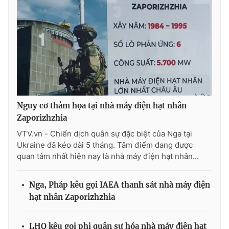
THỜI BÁO VTV
Theo dõi báo trên
Nguy cơ thảm họa tại nhà máy điện hạt nhân
Zaporizhzhia
Cơ quan chủ quản:
Đài Truyền hình Việt Nam
VTV.vn - Chiến dịch quân sự đặc biệt của Nga tại
Cơ quan báo chí:
Thời báo VTV
Ukraine đã kéo dài 5 tháng. Tâm điểm đang được
quan tâm nhất hiện nay là nhà máy điện hạt nhân...
Giấy phép hoạt động báo in và báo điện tử số 483/GP-BTTTT
cấp ngày 29/12/2023
Tổng Biên tập:
Vũ Thanh Thủy
Nga, Pháp kêu gọi IAEA thanh sát nhà máy điện
Phó Tổng Biên tập:
Nguyễn Thị Mỹ Hạnh, Phạm Quốc Thắng,
hạt nhân Zaporizhzhia
Nguyễn Trọng Ninh
Tổng đài VTV:
024.38 355 931 - 024.38 355 932
LHQ kêu gọi phi quân sự hóa nhà máy điện hạt