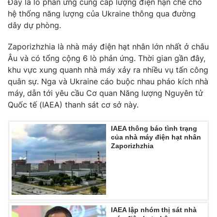
Đây là lò phản ứng cung cấp lượng điện hạn chế cho
Phim VTV
Giải trí
hệ thống năng lượng của Ukraine thông qua đường
Hậu trường
dây dự phòng.
Điện ảnh
Đời sống
Nhân vật
Zaporizhzhia là nhà máy điện hạt nhân lớn nhất ở châu
Âm nhạc
Âu và có tổng cộng 6 lò phản ứng. Thời gian gần đây,
Du lịch
Khán giả
Giáo dục
Sao
khu vực xung quanh nhà máy xảy ra nhiều vụ tấn công
Làm đẹp
Giải sao mai
quân sự. Nga và Ukraine cáo buộc nhau pháo kích nhà
Tuyển sinh
máy, dẫn tới yêu cầu Cơ quan Năng lượng Nguyên tử
Công nghệ
Chất lượng cuộc sống
Quốc tế (IAEA) thanh sát cơ sở này.
Học trực tuyến
Hitech Công nghệ tương lai
Giao lưu trực tuyến
IAEA thông báo tình trạng
Sản phẩm
của nhà máy điện hạt nhân
Zaporizhzhia
Lịch phát sóng
Thị trường
Tư vấn
Chuyên mục khác
Emagazine
Podcast
IAEA lập nhóm thị sát nhà