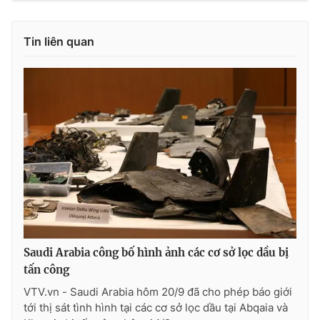
Ðiện thoại Thời báo VTV:
024.66 897 897
Email:
toasoan@vtv.vn
Tin liên quan
Liên hệ quảng cáo:
024-7300.7108
® Cấm sao chép dưới mọi hình thức nếu không có sự chấp
Saudi Arabia công bố hình ảnh các cơ sở lọc dầu bị
thuận bằng văn bản. Ghi rõ nguồn VTV.vn khi phát hành lại
tấn công
thông tin từ website này.
VTV.vn - Saudi Arabia hôm 20/9 đã cho phép báo giới
tới thị sát tình hình tại các cơ sở lọc dầu tại Abqaia và