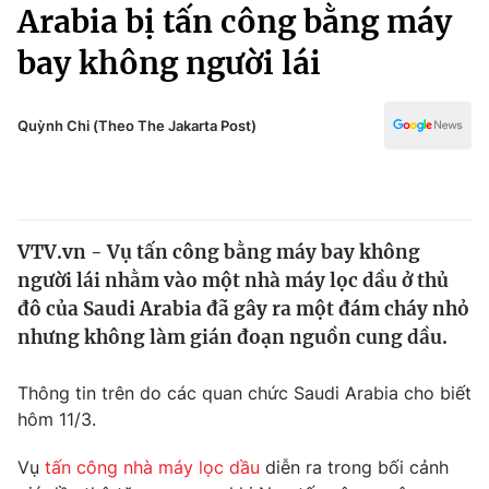
Chính trị
Arabia bị tấn công bằng máy
Truyền hình
bay không người lái
Văn hóa - Giải trí
Xã hội
Y tế
Đời sống
Quỳnh Chi (Theo The Jakarta Post)
Pháp luật
Công nghệ
Giáo dục
Y tế
VTV.vn - Vụ tấn công bằng máy bay không
Thế giới
người lái nhằm vào một nhà máy lọc dầu ở thủ
Tin tức
đô của Saudi Arabia đã gây ra một đám cháy nhỏ
Kinh tế
nhưng không làm gián đoạn nguồn cung dầu.
Thế giới đó đây
Tài chính
Dữ liệu và đời sống
Câu chuyện quốc tế
Thông tin trên do các quan chức Saudi Arabia cho biết
Thị trường
hôm 11/3.
Truyền hình
Góc doanh nghiệp
Vụ
tấn công nhà máy lọc dầu
diễn ra trong bối cảnh