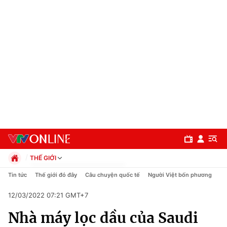
THẾ GIỚI
Chính trị
Tin tức
Thế giới đó đây
Câu chuyện quốc tế
Người Việt bốn phương
Xã hội
12/03/2022 07:21 GMT+7
Pháp luật
Chuyên mục
Kinh tế
Nhà máy lọc dầu của Saudi
Thể thao