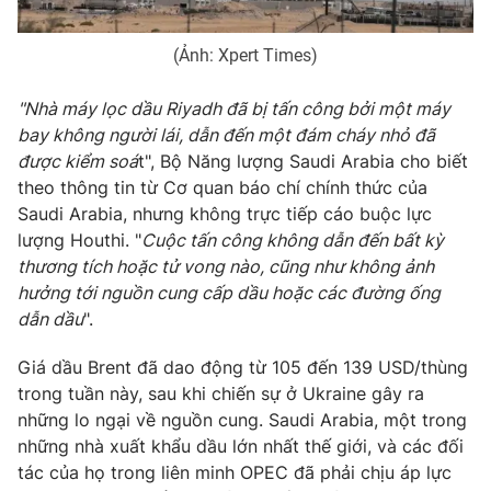
Photo
Infographic
(Ảnh: Xpert Times)
Video
Shorts video
"Nhà máy lọc dầu Riyadh đã bị tấn công bởi một máy
bay không người lái, dẫn đến một đám cháy nhỏ đã
được kiểm soá
t", Bộ Năng lượng Saudi Arabia cho biết
VTV Money
VTV Thể thao
theo thông tin từ Cơ quan báo chí chính thức của
Saudi Arabia, nhưng không trực tiếp cáo buộc lực
VTV Sức khoẻ
Bất động sản
lượng Houthi. "
Cuộc tấn công không dẫn đến bất kỳ
thương tích hoặc tử vong nào, cũng như không ảnh
Thị trường 24h
Tấm lòng Việt
hưởng tới nguồn cung cấp dầu hoặc các đường ống
dẫn dầu
".
VTV4
Vươn mình bằng AI
Giá dầu Brent đã dao động từ 105 đến 139 USD/thùng
trong tuần này, sau khi chiến sự ở Ukraine gây ra
VTV9
VTV8
những lo ngại về nguồn cung. Saudi Arabia, một trong
những nhà xuất khẩu dầu lớn nhất thế giới, và các đối
tác của họ trong liên minh OPEC đã phải chịu áp lực
Liên hệ tòa soạn
English