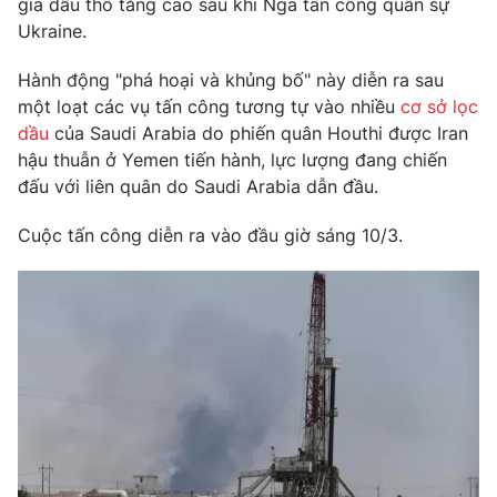
giá dầu thô tăng cao sau khi Nga tấn công quân sự
Phim VTV
Giải trí
Ukraine.
Hậu trường
Điện ảnh
Hành động "phá hoại và khủng bố" này diễn ra sau
Đời sống
Nhân vật
một loạt các vụ tấn công tương tự vào nhiều
cơ sở lọc
Âm nhạc
dầu
của Saudi Arabia do phiến quân Houthi được Iran
Du lịch
Khán giả
Giáo dục
Sao
hậu thuẫn ở Yemen tiến hành, lực lượng đang chiến
Làm đẹp
Giải sao mai
đấu với liên quân do Saudi Arabia dẫn đầu.
Tuyển sinh
Công nghệ
Chất lượng cuộc sống
Cuộc tấn công diễn ra vào đầu giờ sáng 10/3.
Học trực tuyến
Hitech Công nghệ tương lai
Giao lưu trực tuyến
Sản phẩm
Lịch phát sóng
Thị trường
Tư vấn
Chuyên mục khác
Emagazine
Podcast