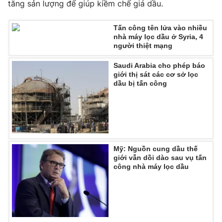
tăng sản lượng để giúp kiềm chế giá dầu.
Tấn công tên lửa vào nhiều
nhà máy lọc dầu ở Syria, 4
người thiệt mạng
THỜI BÁO VTV
Saudi Arabia cho phép báo
giới thị sát các cơ sở lọc
dầu bị tấn công
Theo dõi báo trên
Cơ quan chủ quản:
Đài Truyền hình Việt Nam
Cơ quan báo chí:
Thời báo VTV
Mỹ: Nguồn cung dầu thế
Giấy phép hoạt động báo in và báo điện tử số 483/GP-BTTTT
giới vẫn dồi dào sau vụ tấn
cấp ngày 29/12/2023
công nhà máy lọc dầu
Tổng Biên tập:
Vũ Thanh Thủy
Phó Tổng Biên tập:
Nguyễn Thị Mỹ Hạnh, Phạm Quốc Thắng,
Nguyễn Trọng Ninh
Tổng đài VTV:
024.38 355 931 - 024.38 355 932