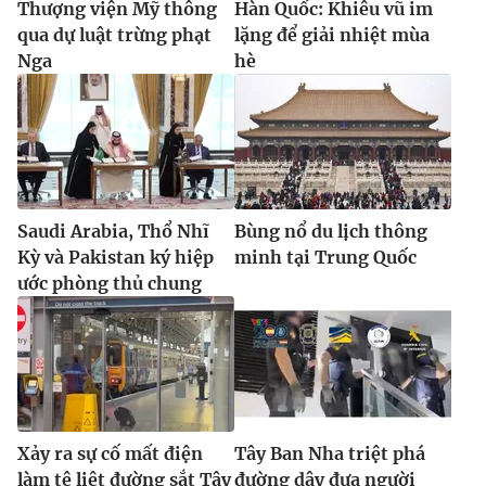
Thượng viện Mỹ thông
Hàn Quốc: Khiêu vũ im
qua dự luật trừng phạt
lặng để giải nhiệt mùa
Nga
hè
Saudi Arabia, Thổ Nhĩ
Bùng nổ du lịch thông
Kỳ và Pakistan ký hiệp
minh tại Trung Quốc
ước phòng thủ chung
Xảy ra sự cố mất điện
Tây Ban Nha triệt phá
làm tê liệt đường sắt Tây
đường dây đưa người