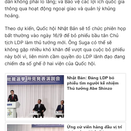
dân không phải lo lắng; và Bảo vệ các lợi ích quốc gia
thông qua hoạt động ngoại giao và quản lý khủng
hoảng.
Theo dự kiến, Quốc hội Nhật Bản sẽ tổ chức phiên họp
bất thường vào ngày 16/9 để bỏ phiếu bầu tân Chủ
tịch LDP làm thủ tướng mới. Ông Suga có thể sẽ
không gặp nhiều khó khăn để vượt qua cuộc bỏ phiếu
này bởi vì, liên minh cầm quyền do LDP lãnh đạo đang
chiếm đa số ghế ở hai viện của Quốc hội.
Nhật Bản: Đảng LDP bỏ
phiếu tìm người kế nhiệm
Thủ tướng Abe Shinzo
Ứng cử viên hàng đầu vị trí