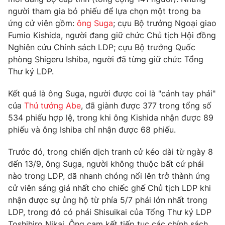
Phim VTV
Giải trí
người tham gia bỏ phiếu để lựa chọn một trong ba
Hậu trường
ứng cử viên gồm:
ông Suga
; cựu Bộ trưởng Ngoại giao
Điện ảnh
Fumio Kishida, người đang giữ chức Chủ tịch Hội đồng
Đời sống
Nhân vật
Nghiên cứu Chính sách LDP; cựu Bộ trưởng Quốc
Âm nhạc
phòng Shigeru Ishiba, người đã từng giữ chức Tổng
Du lịch
Khán giả
Giáo dục
Thư ký LDP.
Sao
Làm đẹp
Giải sao mai
Tuyển sinh
Kết quả là ông Suga, người được coi là "cánh tay phải"
Công nghệ
Chất lượng cuộc sống
của
Thủ tướng Abe
, đã giành được 377 trong tổng số
Học trực tuyến
534 phiếu hợp lệ, trong khi ông Kishida nhận được 89
Hitech Công nghệ tương lai
Giao lưu trực tuyến
phiếu và ông Ishiba chỉ nhận được 68 phiếu.
Sản phẩm
Trước đó, trong chiến dịch tranh cử kéo dài từ ngày 8
Lịch phát sóng
Thị trường
đến 13/9, ông Suga, người không thuộc bất cứ phái
nào trong LDP, đã nhanh chóng nổi lên trở thành ứng
Tư vấn
cử viên sáng giá nhất cho chiếc ghế Chủ tịch LDP khi
Chuyên mục khác
nhận được sự ủng hộ từ phía 5/7 phái lớn nhất trong
Emagazine
LDP, trong đó có phái Shisuikai của Tổng Thư ký LDP
Podcast
Toshihiro Nikai. Ông cam kết tiếp tục các chính sách