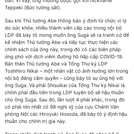
bản. Vì vậy, ông thường được gọi với nickname
Teppeki (Bức tường sắt).
Sau khi Thủ tướng Abe thông báo ý định từ chức vì lý
do sức khỏe, nhiều thành viên cấp cao trong nội bộ
LDP đã bày tỏ mong muốn ông Suga sẽ ra tranh cử để
kế nhiệm Thủ tướng Abe và tiếp tục thực hiện các
chính sách của ông này, trong đó có các biện pháp
ứng phó với dịch viêm đường hô hấp cấp COVID-19.
Bản thân Thủ tướng Abe và Tổng Thư ký LDP
Toshihiro Nikai – một nhân vật có ảnh hưởng lớn trong
nội bộ đảng cầm quyền – cũng bày tỏ sự ủng hộ với
ông Suga. Và phái Shisuikai của Tổng Thư ký Nikai là
chính phái đầu tiên trong LDP tuyên bố sẽ hậu thuẫn
cho ông Suga. Sau đó, lần lượt 4 phái khác, trong đó
có phái lớn nhất có 98 nghị sỹ của cựu Chánh Văn
phòng Nội các Hiroyuki Hosoda, đã bày tỏ ý định hậu
thuẫn cho chính trị gia này.