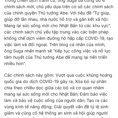
Trong chiến dịch tranh cử, ông Suga đã công bố 6
chính sách mới, chủ yếu dựa trên cơ sở các chính sách
của chính quyền Thủ tướng Abe. Với tiêu đề "Tự giúp,
giúp đỡ lẫn nhau, nhà nước hỗ trợ và gắn kết xã hội:
Mang lại sức sống mới cho Nhật Bản từ các khu vực",
các chính sách chủ yếu tập trung vào các biện pháp
khống chế dịch viêm đường hô hấp cấp COVID-19, tạo
việc làm và đối ngoại. Trên blog cá nhân của mình,
ông Suga nhấn mạnh sẽ "tiếp tục công việc và nỗ lực
tâm huyết của Thủ tướng Abe để mang lại tiến triển
nhiều hơn".
Các chính sách này gồm: Vượt qua cuộc khủng hoảng
quốc gia do dịch COVID-19 gây ra; Xóa bỏ sự phân
chia theo chiều dọc giữa các bộ và cơ quan nhằm
mang lại sức sống mới cho Nhật Bản; Đảm bảo việc
làm và bảo vệ cuộc sống của người dân; Tạo ra các
vùng kinh tế năng động; Giải quyết vấn đề tỷ lệ sinh
giảm và củng cố hệ thống an sinh xã hội giúp người