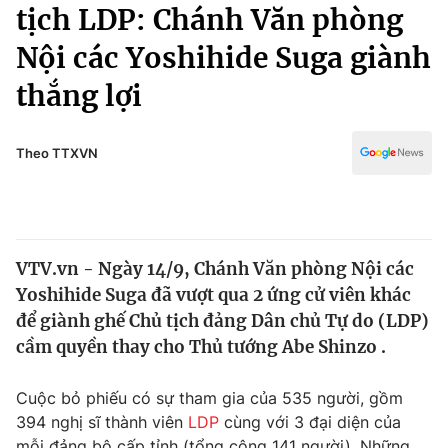
Chính trị
tịch LDP: Chánh Văn phòng
Truyền hình
Nội các Yoshihide Suga giành
Văn hóa - Giải trí
Xã hội
Y tế
thắng lợi
Đời sống
Pháp luật
Công nghệ
Giáo dục
Theo TTXVN
Y tế
Thế giới
VTV.vn - Ngày 14/9, Chánh Văn phòng Nội các
Tin tức
Yoshihide Suga đã vượt qua 2 ứng cử viên khác
Kinh tế
Thế giới đó đây
để giành ghế Chủ tịch đảng Dân chủ Tự do (LDP)
Tài chính
cầm quyền thay cho Thủ tướng Abe Shinzo .
Dữ liệu và đời sống
Câu chuyện quốc tế
Thị trường
Cuộc bỏ phiếu có sự tham gia của 535 người, gồm
Truyền hình
Góc doanh nghiệp
394 nghị sĩ thành viên
LDP
cùng với 3 đại diện của
mỗi đảng bộ cấp tỉnh (tổng cộng 141 người). Những