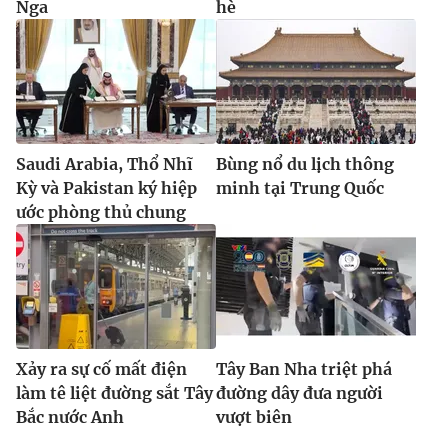
Nga
hè
Saudi Arabia, Thổ Nhĩ
Bùng nổ du lịch thông
Kỳ và Pakistan ký hiệp
minh tại Trung Quốc
ước phòng thủ chung
Xảy ra sự cố mất điện
Tây Ban Nha triệt phá
làm tê liệt đường sắt Tây
đường dây đưa người
Bắc nước Anh
vượt biên