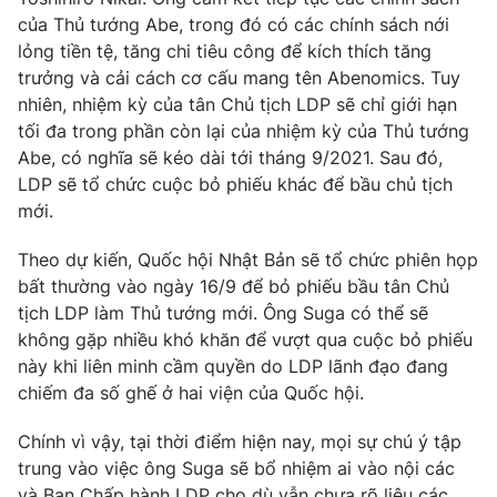
của Thủ tướng Abe, trong đó có các chính sách nới
Photo
Infographic
lỏng tiền tệ, tăng chi tiêu công để kích thích tăng
trưởng và cải cách cơ cấu mang tên Abenomics. Tuy
Video
Shorts video
nhiên, nhiệm kỳ của tân Chủ tịch LDP sẽ chỉ giới hạn
tối đa trong phần còn lại của nhiệm kỳ của Thủ tướng
Abe, có nghĩa sẽ kéo dài tới tháng 9/2021. Sau đó,
VTV Money
VTV Thể thao
LDP sẽ tổ chức cuộc bỏ phiếu khác để bầu chủ tịch
mới.
VTV Sức khoẻ
Bất động sản
Theo dự kiến, Quốc hội Nhật Bản sẽ tổ chức phiên họp
bất thường vào ngày 16/9 để bỏ phiếu bầu tân Chủ
Thị trường 24h
Tấm lòng Việt
tịch LDP làm Thủ tướng mới. Ông Suga có thể sẽ
không gặp nhiều khó khăn để vượt qua cuộc bỏ phiếu
VTV4
Vươn mình bằng AI
này khi liên minh cầm quyền do LDP lãnh đạo đang
chiếm đa số ghế ở hai viện của Quốc hội.
VTV9
VTV8
Chính vì vậy, tại thời điểm hiện nay, mọi sự chú ý tập
trung vào việc ông Suga sẽ bổ nhiệm ai vào nội các
Liên hệ tòa soạn
English
và Ban Chấp hành LDP cho dù vẫn chưa rõ liệu các