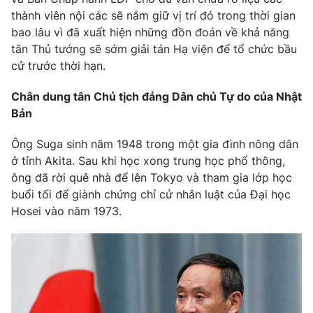
thành viên nội các sẽ nắm giữ vị trí đó trong thời gian
bao lâu vì đã xuất hiện những đồn đoán về khả năng
tân Thủ tướng sẽ sớm giải tán Hạ viện để tổ chức bầu
cử trước thời hạn.
THỜI BÁO VTV
Chân dung tân Chủ tịch đảng Dân chủ Tự do của Nhật
Theo dõi báo trên
Bản
Ông Suga sinh năm 1948 trong một gia đình nông dân
Cơ quan chủ quản:
Đài Truyền hình Việt Nam
ở tỉnh Akita. Sau khi học xong trung học phổ thông,
Cơ quan báo chí:
Thời báo VTV
ông đã rời quê nhà để lên Tokyo và tham gia lớp học
Giấy phép hoạt động báo in và báo điện tử số 483/GP-BTTTT
buổi tối để giành chứng chỉ cử nhân luật của Đại học
cấp ngày 29/12/2023
Hosei vào năm 1973.
Tổng Biên tập:
Vũ Thanh Thủy
Phó Tổng Biên tập:
Nguyễn Thị Mỹ Hạnh, Phạm Quốc Thắng,
Nguyễn Trọng Ninh
Tổng đài VTV:
024.38 355 931 - 024.38 355 932
Ðiện thoại Thời báo VTV:
024.66 897 897