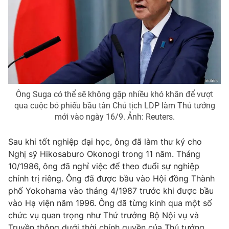
Email:
toasoan@vtv.vn
Liên hệ quảng cáo:
024-7300.7108
Ông Suga có thể sẽ không gặp nhiều khó khăn để vượt
qua cuộc bỏ phiếu bầu tân Chủ tịch LDP làm Thủ tướng
mới vào ngày 16/9. Ảnh: Reuters.
Sau khi tốt nghiệp đại học, ông đã làm thư ký cho
Nghị sỹ Hikosaburo Okonogi trong 11 năm. Tháng
® Cấm sao chép dưới mọi hình thức nếu không có sự chấp
10/1986, ông đã nghỉ việc để theo đuổi sự nghiệp
thuận bằng văn bản. Ghi rõ nguồn VTV.vn khi phát hành lại
chính trị riêng. Ông đã được bầu vào Hội đồng Thành
thông tin từ website này.
phố Yokohama vào tháng 4/1987 trước khi được bầu
vào Hạ viện năm 1996. Ông đã từng kinh qua một số
chức vụ quan trọng như Thứ trưởng Bộ Nội vụ và
Truyền thông dưới thời chính quyền của Thủ tướng