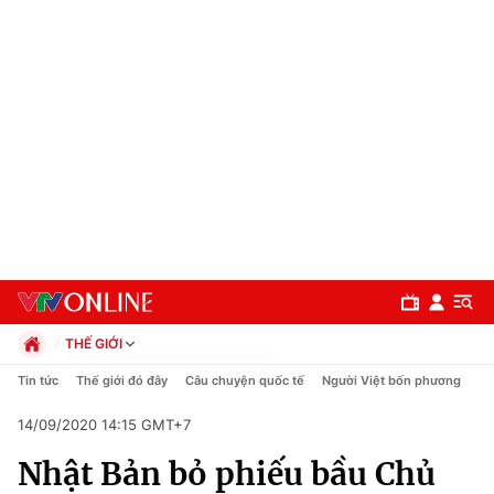
THẾ GIỚI
Chính trị
Tin tức
Thế giới đó đây
Câu chuyện quốc tế
Người Việt bốn phương
Xã hội
14/09/2020 14:15 GMT+7
Pháp luật
Chuyên mục
Kinh tế
Nhật Bản bỏ phiếu bầu Chủ
Thể thao