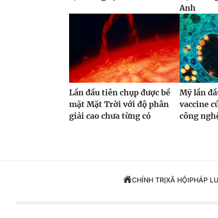
Anh
Lần đầu tiên chụp được bề
Mỹ lần đầ
mặt Mặt Trời với độ phân
vaccine 
giải cao chưa từng có
công ng
CHÍNH TRỊ
XÃ HỘI
PHÁP L