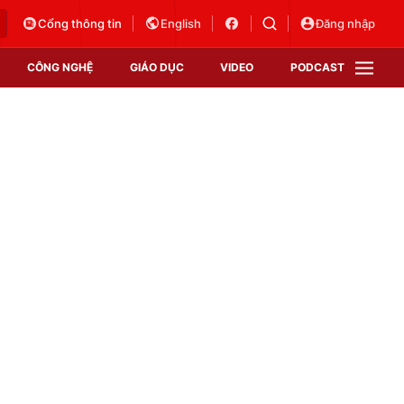
Cổng thông tin
English
Đăng nhập
CÔNG NGHỆ
GIÁO DỤC
VIDEO
PODCAST
VTV Money
VTV Thể thao
VTV Sức khoẻ
Bất động sản
Thị trường 24h
Tấm lòng Việt
Vươn mình bằng AI
VTV4
VTV8
VTV9
Lịch phát sóng
Giao lưu trực tuyến
Sự kiện