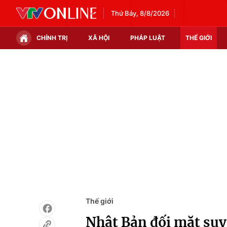
Thứ Bảy, 8/8/2026
CHÍNH TRỊ
XÃ HỘI
PHÁP LUẬT
THẾ GIỚI
Chính trị
Xã hội
Thế giới
Kinh tế
Tin tức
Tài chính
Thế giới đó đây
Thị trường
Câu chuyện quốc tế
Góc doanh nghiệp
Dữ liệu và đời sống
Thế giới
Nhật Bản đối mặt suy 