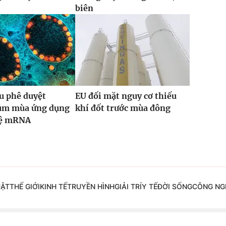
biên
u phê duyệt
EU đối mặt nguy cơ thiếu
cúm mùa ứng dụng
khí đốt trước mùa đông
hệ mRNA
UẬT
THẾ GIỚI
KINH TẾ
TRUYỀN HÌNH
GIẢI TRÍ
Y TẾ
ĐỜI SỐNG
CÔNG NG