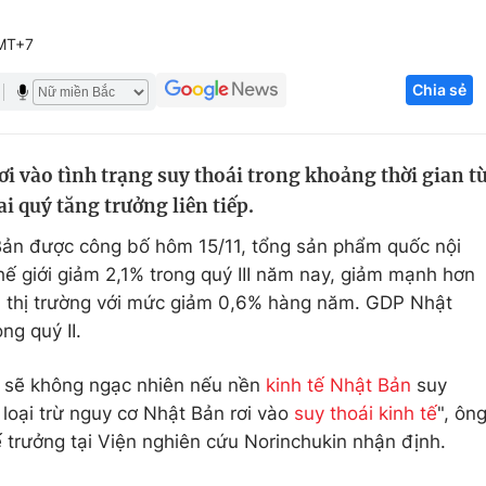
Góc ảnh
GMT+7
Chia sẻ
Giáo dục
Công nghệ
Tuyển sinh
Hitech Công ng
i vào tình trạng suy thoái trong khoảng thời gian t
Học trực tuyến
Sản phẩm
i quý tăng trưởng liên tiếp.
g
Thị trường
Bản được công bố hôm 15/11, tổng sản phẩm quốc nội
Tư vấn
hế giới giảm 2,1% trong quý III năm nay, giảm mạnh hơn
ủa thị trường với mức giảm 0,6% hàng năm. GDP Nhật
ng quý II.
ôi sẽ không ngạc nhiên nếu nền
kinh tế Nhật Bản
suy
 loại trừ nguy cơ Nhật Bản rơi vào
suy thoái kinh tế
", ôn
ế trưởng tại Viện nghiên cứu Norinchukin nhận định.