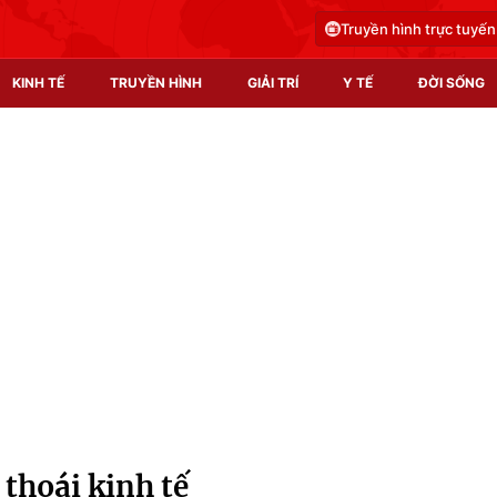
Truyền hình trực tuyến
KINH TẾ
TRUYỀN HÌNH
GIẢI TRÍ
Y TẾ
ĐỜI SỐNG
Pháp luật
Y tế
Truyền hình
Multimedia
Phim VTV
Video
Hậu trường
Shorts video
Nhân vật
Podcast
Khán giả
EMagazine
Giải sao mai
Photo
thoái kinh tế
Infographic