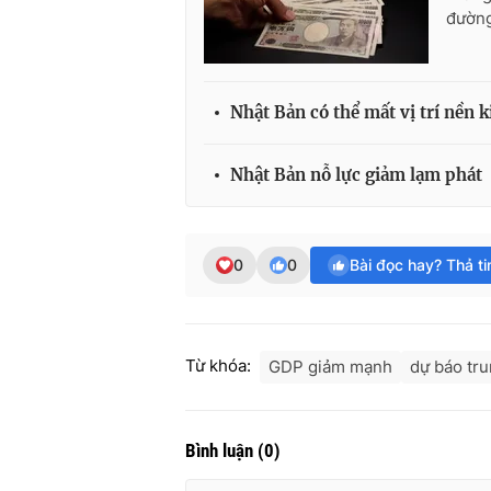
đường
Nhật Bản có thể mất vị trí nền ki
Nhật Bản nỗ lực giảm lạm phát
0
0
Bài đọc hay? Thả t
Từ khóa:
GDP giảm mạnh
dự báo tru
Bình luận
(
0
)