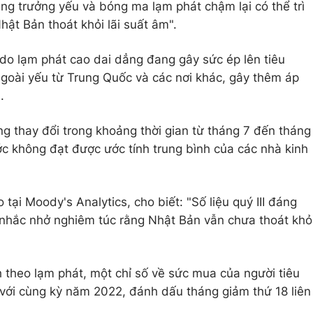
ng trưởng yếu và bóng ma lạm phát chậm lại có thể trì
ật Bản thoát khỏi lãi suất âm".
do lạm phát cao dai dẳng đang gây sức ép lên tiêu
goài yếu từ Trung Quốc và các nơi khác, gây thêm áp
.
ng thay đổi trong khoảng thời gian từ tháng 7 đến tháng
ớc không đạt được ước tính trung bình của các nhà kinh
 tại Moody's Analytics, cho biết: "Số liệu quý III đáng
i nhắc nhở nghiêm túc rằng Nhật Bản vẫn chưa thoát khỏ
h theo lạm phát, một chỉ số về sức mua của người tiêu
với cùng kỳ năm 2022, đánh dấu tháng giảm thứ 18 liên