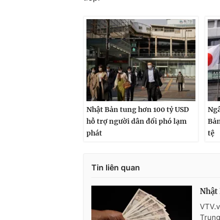
Nhật Bản tung hơn 100 tỷ USD
Ngâ
hỗ trợ người dân đối phó lạm
Bản
phát
tệ
Tin liên quan
Nhật 
VTV.v
Trung