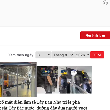
Gửi bình luận
Xem theo ngày
XEM
 cố mất điện làm tê
Tây Ban Nha triệt phá
g sắt Tây Bắc nước
đường dây đưa người vượt