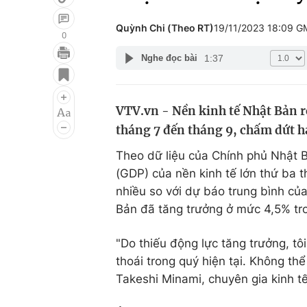
Quỳnh Chi (Theo RT)
19/11/2023 18:09 
0
1:37
Nghe đọc bài
Giải trí
Đời sống
Điện ảnh
Du lịch
VTV.vn - Nền kinh tế Nhật Bản rơ
Âm nhạc
Làm đẹp
tháng 7 đến tháng 9, chấm dứt ha
Sao
Chất lượng cuộc sốn
Theo dữ liệu của Chính phủ Nhật 
(GDP) của nền kinh tế lớn thứ ba t
nhiều so với dự báo trung bình c
Bản đã tăng trưởng ở mức 4,5% tro
"Do thiếu động lực tăng trưởng, t
thoái trong quý hiện tại. Không thể
Takeshi Minami, chuyên gia kinh t