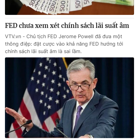
Thị trường 24h
Tấm lòng Việt
VTV4
Vươn mình bằng AI
FED chưa xem xét chính sách lãi suất âm
VTV.vn - Chủ tịch FED Jerome Powell đã đưa một
VTV9
VTV8
thông điệp: đặt cược vào khả năng FED hướng tới
chính sách lãi suất âm là sai lầm.
Liên hệ tòa soạn
English
THỜI BÁO VTV
Theo dõi báo trên
Cơ quan chủ quản:
Đài Truyền hình Việt Nam
Cơ quan báo chí:
Thời báo VTV