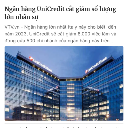
Giấy phép hoạt động báo in và báo điện tử số 483/GP-BTTTT
Ngân hàng UniCredit cắt giảm số lượng
cấp ngày 29/12/2023
lớn nhân sự
Tổng Biên tập:
Vũ Thanh Thủy
Phó Tổng Biên tập:
VTV.vn - Ngân hàng lớn nhất Italy này cho biết, đến
Nguyễn Thị Mỹ Hạnh, Phạm Quốc Thắng,
Nguyễn Trọng Ninh
năm 2023, UniCredit sẽ cắt giảm 8.000 việc làm và
Tổng đài VTV:
024.38 355 931 - 024.38 355 932
đóng cửa 500 chi nhánh của ngân hàng này trên...
Ðiện thoại Thời báo VTV:
024.66 897 897
Email:
toasoan@vtv.vn
Liên hệ quảng cáo:
024-7300.7108