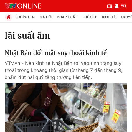
CHÍNH TRỊ
XÃ HỘI
PHÁP LUẬT
THẾ GIỚI
KINH TẾ
TRUYỀ
lãi suất âm
Chuyên mục
Nhật Bản đối mặt suy thoái kinh tế
Chính trị
VTV.vn - Nền kinh tế Nhật Bản rơi vào tình trạng suy
thoái trong khoảng thời gian từ tháng 7 đến tháng 9,
Xã hội
chấm dứt hai quý tăng trưởng liên tiếp.
Pháp luật
Y tế
Thế giới