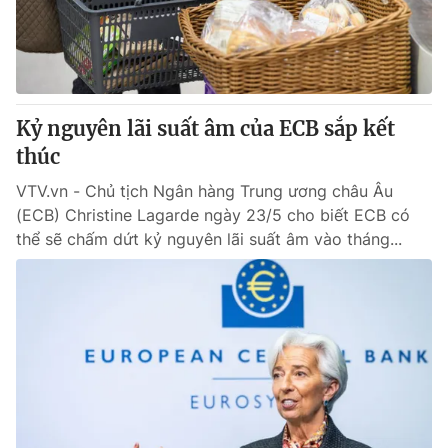
Tin tức
Kinh tế
Thế giới đó đây
Tài chính
Dữ liệu và đời sống
Câu chuyện quốc tế
Thị trường
Kỷ nguyên lãi suất âm của ECB sắp kết
thúc
Truyền hình
Góc doanh nghiệp
VTV.vn - Chủ tịch Ngân hàng Trung ương châu Âu
Phim VTV
Giải trí
(ECB) Christine Lagarde ngày 23/5 cho biết ECB có
Hậu trường
thể sẽ chấm dứt kỷ nguyên lãi suất âm vào tháng...
Điện ảnh
Đời sống
Nhân vật
Âm nhạc
Du lịch
Khán giả
Giáo dục
Sao
Làm đẹp
Giải sao mai
Tuyển sinh
Công nghệ
Chất lượng cuộc sống
Học trực tuyến
Hitech Công nghệ tương lai