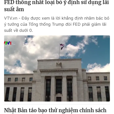
FED thống nhất loại bỏ ý định sử dụng lãi
suất âm
® Cấm sao chép dưới mọi hình thức nếu không có sự chấp
VTV.vn - Đây được xem là lời khẳng định nhằm bác bỏ
thuận bằng văn bản. Ghi rõ nguồn VTV.vn khi phát hành lại
ý tưởng của Tổng thống Trump đòi FED phải giảm lãi
thông tin từ website này.
suất về dưới 0.
Nhật Bản táo bạo thử nghiệm chính sách