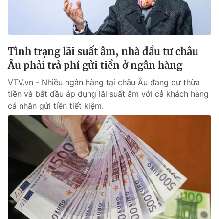
Giao lưu trực tuyến
Sản phẩm
Lịch phát sóng
Thị trường
Tư vấn
Tình trạng lãi suất âm, nhà đầu tư châu
Âu phải trả phí gửi tiền ở ngân hàng
Chuyên mục khác
Emagazine
VTV.vn - Nhiều ngân hàng tại châu Âu đang dư thừa
Podcast
tiền và bắt đầu áp dụng lãi suất âm với cả khách hàng
cá nhân gửi tiền tiết kiệm.
Photo
Infographic
Video
Shorts video
VTV Money
VTV Thể thao
VTV Sức khoẻ
Bất động sản