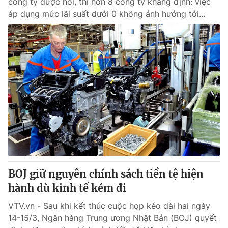
công ty được hỏi, thì hơn 8 công ty khẳng định: việc
áp dụng mức lãi suất dưới 0 không ảnh hưởng tới...
BOJ giữ nguyên chính sách tiền tệ hiện
hành dù kinh tế kém đi
VTV.vn - Sau khi kết thúc cuộc họp kéo dài hai ngày
14-15/3, Ngân hàng Trung ương Nhật Bản (BOJ) quyết