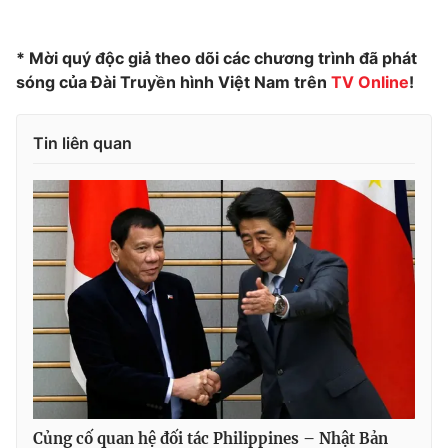
Photo
Infographic
* Mời quý độc giả theo dõi các chương trình đã phát
sóng của Đài Truyền hình Việt Nam trên
TV Online
!
Video
Shorts video
Tin liên quan
VTV Money
VTV Thể thao
VTV Sức khoẻ
Bất động sản
Thị trường 24h
Tấm lòng Việt
VTV4
Vươn mình bằng AI
VTV9
VTV8
Liên hệ tòa soạn
English
Củng cố quan hệ đối tác Philippines – Nhật Bản