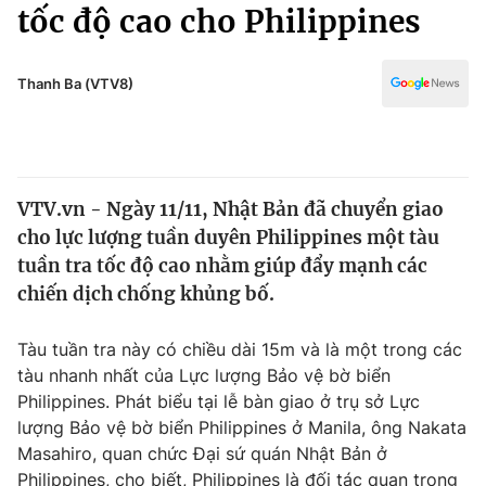
Chính trị
tốc độ cao cho Philippines
Truyền hình
Văn hóa - Giải trí
Xã hội
Y tế
Thanh Ba (VTV8)
Đời sống
Pháp luật
Công nghệ
Giáo dục
Y tế
VTV.vn - Ngày 11/11, Nhật Bản đã chuyển giao
cho lực lượng tuần duyên Philippines một tàu
Thế giới
tuần tra tốc độ cao nhằm giúp đẩy mạnh các
chiến dịch chống khủng bố.
Tin tức
Kinh tế
Thế giới đó đây
Tàu tuần tra này có chiều dài 15m và là một trong các
Tài chính
tàu nhanh nhất của Lực lượng Bảo vệ bờ biển
Dữ liệu và đời sống
Câu chuyện quốc tế
Philippines. Phát biểu tại lễ bàn giao ở trụ sở Lực
Thị trường
lượng Bảo vệ bờ biển Philippines ở Manila, ông Nakata
Truyền hình
Góc doanh nghiệp
Masahiro, quan chức Đại sứ quán Nhật Bản ở
Philippines, cho biết, Philippines là đối tác quan trọng