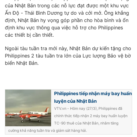
Phim VTV
của Nhật Bản trong các nỗ lực đạt được một khu vực
Giải trí
Ấn Độ - Thái Bình Dương tự do và cởi mở. Ông khẳng
Hậu trường
Điện ảnh
định, Nhật Bản hy vọng góp phần cho hòa bình và ổn
Đời sống
Nhân vật
định khu vực thông qua việc hỗ trợ cho Philippines
Âm nhạc
các thiết bị cần thiết.
Du lịch
Khán giả
Giáo dục
Sao
Ngoài tàu tuần tra mới này, Nhật Bản dự kiến tặng cho
Làm đẹp
Giải sao mai
Tuyển sinh
Philippines 2 tàu tuần tra lớn của Lực lượng Bảo vệ bờ
Công nghệ
Chất lượng cuộc sống
biển Nhật Bản.
Học trực tuyến
Hitech Công nghệ tương lai
Giao lưu trực tuyến
Sản phẩm
Philippines tiếp nhận máy bay huấn
Lịch phát sóng
Thị trường
luyện của Nhật Bản
Tư vấn
VTV.vn - Hôm nay (27/3), Philippines đã
chính thức tiếp nhận 2 máy bay huấn luyện
Chuyên mục khác
TC-90 thuê của Nhật Bản, nhằm tăng
Emagazine
Podcast
cường khả năng tuần tra và giám sát hàng hải.