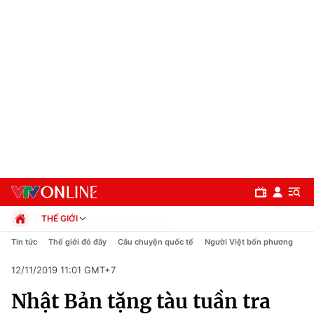
THẾ GIỚI
Chính trị
Tin tức
Thế giới đó đây
Câu chuyện quốc tế
Người Việt bốn phương
Xã hội
12/11/2019 11:01 GMT+7
Pháp luật
Chuyên mục
Kinh tế
Nhật Bản tặng tàu tuần tra
Thể thao