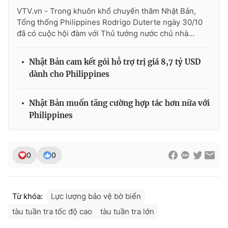
VTV.vn - Trong khuôn khổ chuyến thăm Nhật Bản,
Tổng thống Philippines Rodrigo Duterte ngày 30/10
đã có cuộc hội đàm với Thủ tướng nước chủ nhà...
THỜI BÁO VTV
Nhật Bản cam kết gói hỗ trợ trị giá 8,7 tỷ USD
dành cho Philippines
Theo dõi báo trên
Nhật Bản muốn tăng cường hợp tác hơn nữa với
Philippines
Cơ quan chủ quản:
Đài Truyền hình Việt Nam
Cơ quan báo chí:
Thời báo VTV
0
0
Giấy phép hoạt động báo in và báo điện tử số 483/GP-BTTTT
cấp ngày 29/12/2023
Tổng Biên tập:
Vũ Thanh Thủy
Phó Tổng Biên tập:
Nguyễn Thị Mỹ Hạnh, Phạm Quốc Thắng,
Từ khóa:
Lực lượng bảo vệ bờ biển
Nguyễn Trọng Ninh
tàu tuần tra tốc độ cao
tàu tuần tra lớn
Tổng đài VTV:
024.38 355 931 - 024.38 355 932