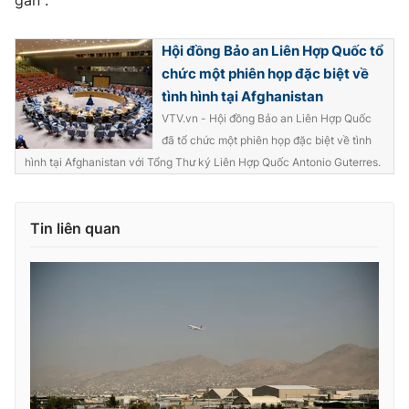
gần".
Photo
Infographic
Hội đồng Bảo an Liên Hợp Quốc tổ
chức một phiên họp đặc biệt về
Video
Shorts video
tình hình tại Afghanistan
VTV.vn - Hội đồng Bảo an Liên Hợp Quốc
VTV Money
VTV Thể thao
đã tổ chức một phiên họp đặc biệt về tình
hình tại Afghanistan với Tổng Thư ký Liên Hợp Quốc Antonio Guterres.
VTV Sức khoẻ
Bất động sản
Tin liên quan
Thị trường 24h
Tấm lòng Việt
VTV4
Vươn mình bằng AI
VTV9
VTV8
Liên hệ tòa soạn
English