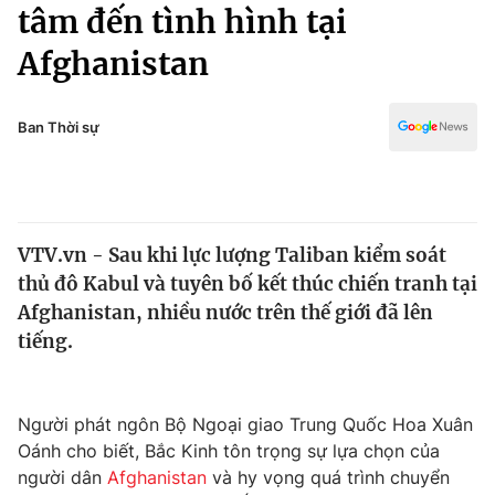
Chính trị
tâm đến tình hình tại
Truyền hình
Afghanistan
Văn hóa - Giải trí
Xã hội
Y tế
Đời sống
Ban Thời sự
Pháp luật
Công nghệ
Giáo dục
Y tế
VTV.vn - Sau khi lực lượng Taliban kiểm soát
Thế giới
thủ đô Kabul và tuyên bố kết thúc chiến tranh tại
Tin tức
Afghanistan, nhiều nước trên thế giới đã lên
Kinh tế
tiếng.
Thế giới đó đây
Tài chính
Dữ liệu và đời sống
Câu chuyện quốc tế
Thị trường
Người phát ngôn Bộ Ngoại giao Trung Quốc Hoa Xuân
Oánh cho biết, Bắc Kinh tôn trọng sự lựa chọn của
Truyền hình
Góc doanh nghiệp
người dân
Afghanistan
và hy vọng quá trình chuyển