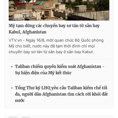
THỜI BÁO VTV
Mỹ tạm dừng các chuyến bay sơ tán từ sân bay
Kabul, Afghanistan
VTV.vn - Ngày 16/8, một quan chức Bộ Quốc phòng
Mỹ cho biết, nước này đã tạm thời đình chỉ mọi
Theo dõi báo trên
chuyến bay sơ tán từ sân bay ở sân bay Kabul.
Cơ quan chủ quản:
Đài Truyền hình Việt Nam
Taliban chiếm quyền kiểm soát Afghanistan -
Sự hiện diện của Mỹ kết thúc
Cơ quan báo chí:
Thời báo VTV
Giấy phép hoạt động báo in và báo điện tử số 483/GP-BTTTT
cấp ngày 29/12/2023
Tổng Thư ký LHQ yêu cầu Taliban kiềm chế tối
Tổng Biên tập:
Vũ Thanh Thủy
đa, người dân Afghanistan tìm cách rời khỏi đất
nước
Phó Tổng Biên tập:
Nguyễn Thị Mỹ Hạnh, Phạm Quốc Thắng,
Nguyễn Trọng Ninh
Tổng đài VTV:
024.38 355 931 - 024.38 355 932