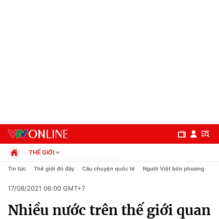
THẾ GIỚI
Chính trị
Tin tức
Thế giới đó đây
Câu chuyện quốc tế
Người Việt bốn phương
Xã hội
17/08/2021 06:00 GMT+7
Pháp luật
Chuyên mục
Kinh tế
Nhiều nước trên thế giới quan
Thể thao