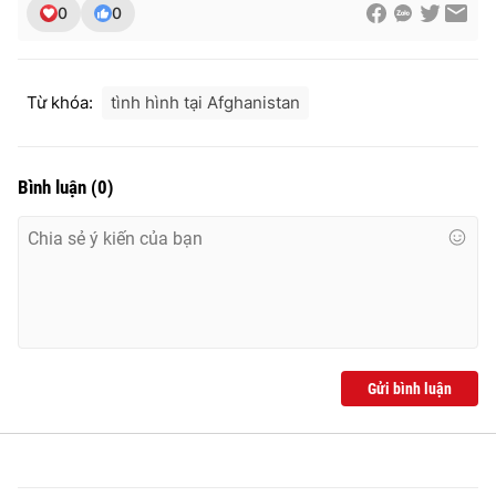
Ðiện thoại Thời báo VTV:
024.66 897 897
0
0
Email:
toasoan@vtv.vn
Liên hệ quảng cáo:
024-7300.7108
Từ khóa:
tình hình tại Afghanistan
Bình luận
(
0
)
® Cấm sao chép dưới mọi hình thức nếu không có sự chấp
Gửi bình luận
thuận bằng văn bản. Ghi rõ nguồn VTV.vn khi phát hành lại
thông tin từ website này.