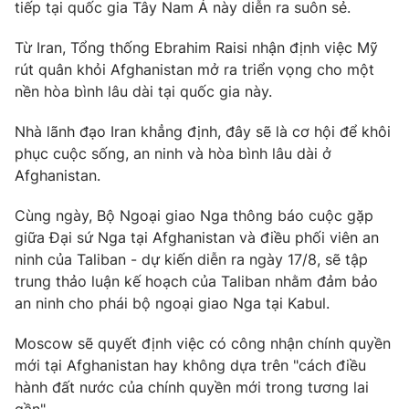
Phim VTV
tiếp tại quốc gia Tây Nam Á này diễn ra suôn sẻ.
Giải trí
Hậu trường
Từ Iran, Tổng thống Ebrahim Raisi nhận định việc Mỹ
Điện ảnh
rút quân khỏi Afghanistan mở ra triển vọng cho một
Đời sống
Nhân vật
nền hòa bình lâu dài tại quốc gia này.
Âm nhạc
Du lịch
Khán giả
Giáo dục
Sao
Nhà lãnh đạo Iran khẳng định, đây sẽ là cơ hội để khôi
Làm đẹp
Giải sao mai
phục cuộc sống, an ninh và hòa bình lâu dài ở
Tuyển sinh
Afghanistan.
Công nghệ
Chất lượng cuộc sống
Học trực tuyến
Cùng ngày, Bộ Ngoại giao Nga thông báo cuộc gặp
Hitech Công nghệ tương lai
Giao lưu trực tuyến
giữa Đại sứ Nga tại Afghanistan và điều phối viên an
Sản phẩm
ninh của Taliban - dự kiến diễn ra ngày 17/8, sẽ tập
trung thảo luận kế hoạch của Taliban nhằm đảm bảo
Lịch phát sóng
Thị trường
an ninh cho phái bộ ngoại giao Nga tại Kabul.
Tư vấn
Moscow sẽ quyết định việc có công nhận chính quyền
Chuyên mục khác
mới tại Afghanistan hay không dựa trên "cách điều
Emagazine
Podcast
hành đất nước của chính quyền mới trong tương lai