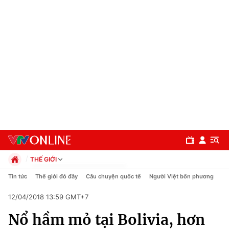
THẾ GIỚI
Chính trị
Tin tức
Thế giới đó đây
Câu chuyện quốc tế
Người Việt bốn phương
Xã hội
12/04/2018 13:59 GMT+7
Pháp luật
Chuyên mục
Kinh tế
Nổ hầm mỏ tại Bolivia, hơn
Thể thao