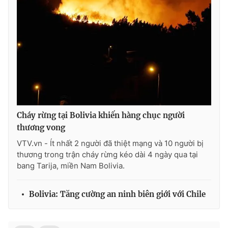
Photo
Infographic
Video
Shorts video
VTV Money
VTV Thể thao
VTV Sức khoẻ
Bất động sản
Cháy rừng tại Bolivia khiến hàng chục người
thương vong
Thị trường 24h
Tấm lòng Việt
VTV.vn - Ít nhất 2 người đã thiệt mạng và 10 người bị
thương trong trận cháy rừng kéo dài 4 ngày qua tại
VTV4
Vươn mình bằng AI
bang Tarija, miền Nam Bolivia.
VTV9
VTV8
Bolivia: Tăng cường an ninh biên giới với Chile
Liên hệ tòa soạn
English