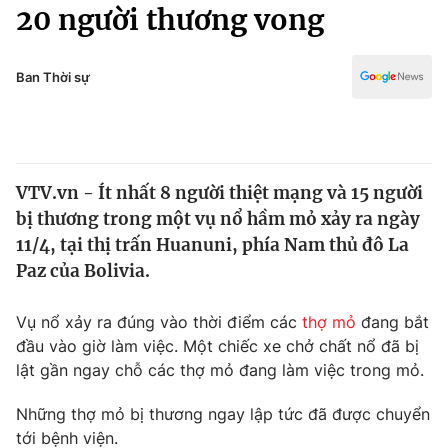
Chính trị
20 người thương vong
Truyền hình
Văn hóa - Giải trí
Xã hội
Y tế
Ban Thời sự
Đời sống
Pháp luật
Công nghệ
Giáo dục
Y tế
VTV.vn - Ít nhất 8 người thiệt mạng và 15 người
bị thương trong một vụ nổ hầm mỏ xảy ra ngày
Thế giới
11/4, tại thị trấn Huanuni, phía Nam thủ đô La
Paz của Bolivia.
Tin tức
Kinh tế
Thế giới đó đây
Vụ nổ xảy ra đúng vào thời điểm các
thợ mỏ
đang bắt
Tài chính
đầu vào giờ làm việc. Một chiếc xe chở chất nổ đã bị
Dữ liệu và đời sống
Câu chuyện quốc tế
lật gần ngay chỗ các thợ mỏ đang làm việc trong mỏ.
Thị trường
Truyền hình
Những thợ mỏ bị thương ngay lập tức đã được chuyển
Góc doanh nghiệp
tới bệnh viện.