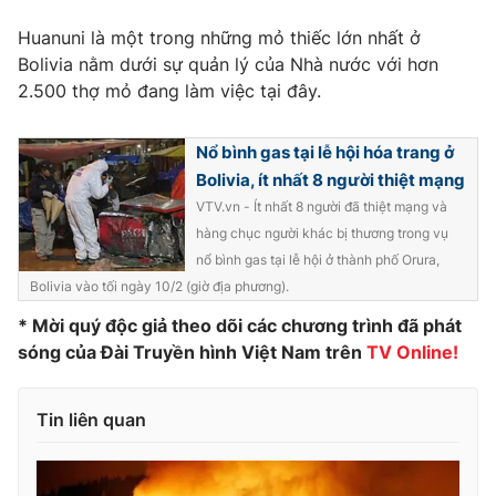
Phim VTV
Giải trí
Huanuni là một trong những mỏ thiếc lớn nhất ở
Hậu trường
Bolivia nằm dưới sự quản lý của Nhà nước với hơn
Điện ảnh
Đời sống
2.500 thợ mỏ đang làm việc tại đây.
Nhân vật
Âm nhạc
Du lịch
Khán giả
Giáo dục
Nổ bình gas tại lễ hội hóa trang ở
Sao
Làm đẹp
Bolivia, ít nhất 8 người thiệt mạng
Giải sao mai
Tuyển sinh
VTV.vn - Ít nhất 8 người đã thiệt mạng và
Công nghệ
Chất lượng cuộc sống
hàng chục người khác bị thương trong vụ
Học trực tuyến
Hitech Công nghệ tương lai
nổ bình gas tại lễ hội ở thành phố Orura,
Giao lưu trực tuyến
Bolivia vào tối ngày 10/2 (giờ địa phương).
Sản phẩm
* Mời quý độc giả theo dõi các chương trình đã phát
Lịch phát sóng
Thị trường
sóng của Đài Truyền hình Việt Nam trên
TV Online!
Tư vấn
Tin liên quan
Chuyên mục khác
Emagazine
Podcast