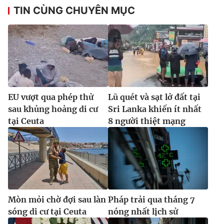
Ðiện thoại Thời báo VTV:
024.66 897 897
TIN CÙNG CHUYÊN MỤC
Email:
toasoan@vtv.vn
Liên hệ quảng cáo:
024-7300.7108
EU vượt qua phép thử
Lũ quét và sạt lở đất tại
sau khủng hoảng di cư
Sri Lanka khiến ít nhất
tại Ceuta
8 người thiệt mạng
® Cấm sao chép dưới mọi hình thức nếu không có sự chấp
thuận bằng văn bản. Ghi rõ nguồn VTV.vn khi phát hành lại
thông tin từ website này.
Mòn mỏi chờ đợi sau làn
Pháp trải qua tháng 7
sóng di cư tại Ceuta
nóng nhất lịch sử