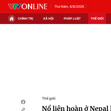
Thứ Năm, 6/8/2026
CHÍNH TRỊ
XÃ HỘI
PHÁP LUẬT
THẾ GIỚI
Chính trị
Xã hội
Thế giới
Kinh tế
Tin tức
Tài chính
Thế giới đó đây
Thị trường
Câu chuyện quốc tế
Góc doanh nghiệp
Dữ liệu và đời sống
Thế giới
Nổ liên hoàn ở Nepal 