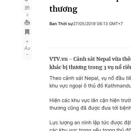
thương
0
Ban Thời sự
27/05/2019 06:13 GMT+7
Giải trí
Đời sống
Điện ảnh
Du lịch
Âm nhạc
Làm đẹp
VTV.vn - Cảnh sát Nepal vừa thôn
Sao
Chất lượng cuộc sốn
khác bị thương trong 3 vụ nổ riê
Theo cảnh sát Nepal, vụ nổ đầu tiê
khu vực ngoại ô thủ đô Kathmandu
Hiện các khu vực lân cận hiện trư
thương cũng đã được đưa tới bệnh
Lực lượng an ninh lập tức được đặt
các khu vực trọng yếu trong thủ đ