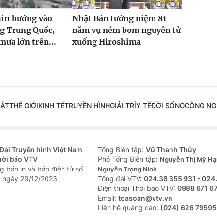
hin hướng vào
Nhật Bản tưởng niệm 81
g Trung Quốc,
năm vụ ném bom nguyên tử
mưa lớn trên...
xuống Hiroshima
UẬT
THẾ GIỚI
KINH TẾ
TRUYỀN HÌNH
GIẢI TRÍ
Y TẾ
ĐỜI SỐNG
CÔNG NG
Đài Truyền hình Việt Nam
Tổng Biên tập:
Vũ Thanh Thủy
hời báo VTV
Phó Tổng Biên tập:
Nguyễn Thị Mỹ Hạ
g báo in và báo điện tử số
Nguyễn Trọng Ninh
 ngày 29/12/2023
Tổng đài VTV:
024.38 355 931 - 024
Ðiện thoại Thời báo VTV:
0988 671 6
Email:
toasoan@vtv.vn
Liên hệ quảng cáo:
(024) 626 79595