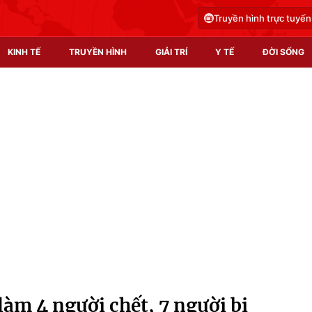
Truyền hình trực tuyến
KINH TẾ
TRUYỀN HÌNH
GIẢI TRÍ
Y TẾ
ĐỜI SỐNG
Pháp luật
Y tế
Truyền hình
Multimedia
Phim VTV
Video
Hậu trường
Shorts video
Nhân vật
Podcast
Khán giả
EMagazine
Giải sao mai
Photo
làm 4 người chết, 7 người bị
Infographic