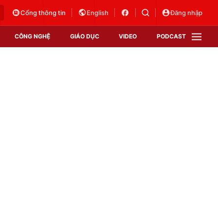
Cổng thông tin
English
Đăng nhập
CÔNG NGHỆ
GIÁO DỤC
VIDEO
PODCAST
VTV Money
VTV Thể thao
VTV Sức khoẻ
Bất động sản
Thị trường 24h
Tấm lòng Việt
Vươn mình bằng AI
VTV4
VTV8
VTV9
Lịch phát sóng
Giao lưu trực tuyến
Sự kiện