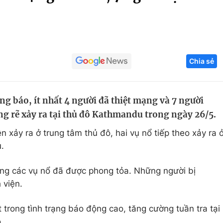
Góc ảnh
Giáo dục
Công nghệ
Chia sẻ
Tuyển sinh
Hitech Công ng
Học trực tuyến
Sản phẩm
g báo, ít nhất 4 người đã thiệt mạng và 7 người
g
Thị trường
ng rẽ xảy ra tại thủ đô Kathmandu trong ngày 26/5.
Tư vấn
n xảy ra ở trung tâm thủ đô, hai vụ nổ tiếp theo xảy ra 
.
ờng các vụ nổ đã được phong tỏa. Những người bị
 viện.
 trong tình trạng báo động cao, tăng cường tuần tra tại
ô.