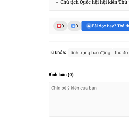
Chủ tịch Quốc hội hội kiến Thủ
0
0
Bài đọc hay? Thả t
Từ khóa:
tình trạng báo động
thủ đô
Bình luận
(
0
)