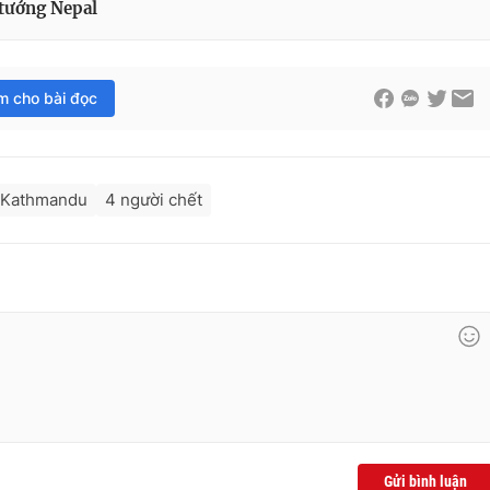
 tướng Nepal
im cho bài đọc
 Kathmandu
4 người chết
Gửi bình luận