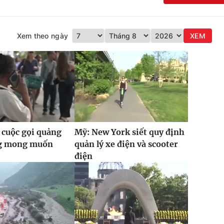
Xem theo ngày
XEM
 cuộc gọi quảng
Mỹ: New York siết quy định
g mong muốn
quản lý xe điện và scooter
điện