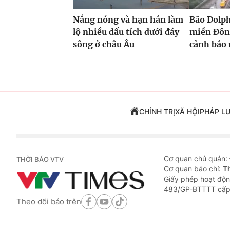
Nắng nóng và hạn hán làm
Bão Dolp
lộ nhiều dấu tích dưới đáy
miền Đôn
sông ở châu Âu
cảnh báo 
CHÍNH TRỊ
XÃ HỘI
PHÁP L
Cơ quan chủ quản:
THỜI BÁO VTV
Cơ quan báo chí:
T
Giấy phép hoạt độn
483/GP-BTTTT cấp
Theo dõi báo trên