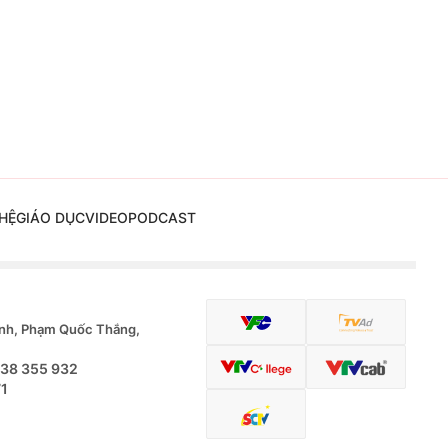
HỆ
GIÁO DỤC
VIDEO
PODCAST
nh, Phạm Quốc Thắng,
.38 355 932
71