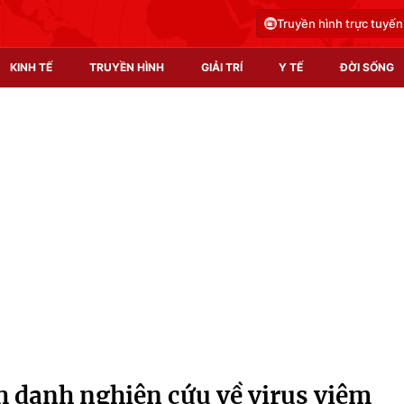
Truyền hình trực tuyến
KINH TẾ
TRUYỀN HÌNH
GIẢI TRÍ
Y TẾ
ĐỜI SỐNG
Pháp luật
Y tế
Truyền hình
Multimedia
Phim VTV
Video
Hậu trường
Shorts video
Nhân vật
Podcast
Khán giả
EMagazine
Giải sao mai
Photo
h danh nghiên cứu về virus viêm
Infographic