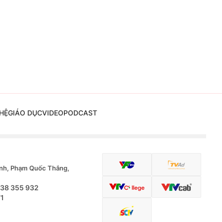
HỆ
GIÁO DỤC
VIDEO
PODCAST
nh, Phạm Quốc Thắng,
.38 355 932
71