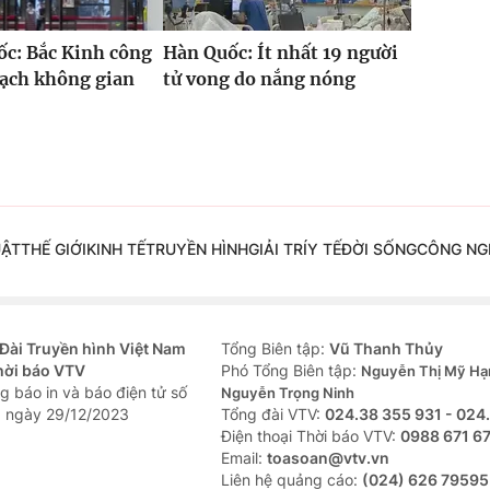
c: Bắc Kinh công
Hàn Quốc: Ít nhất 19 người
oạch không gian
tử vong do nắng nóng
UẬT
THẾ GIỚI
KINH TẾ
TRUYỀN HÌNH
GIẢI TRÍ
Y TẾ
ĐỜI SỐNG
CÔNG NG
Đài Truyền hình Việt Nam
Tổng Biên tập:
Vũ Thanh Thủy
hời báo VTV
Phó Tổng Biên tập:
Nguyễn Thị Mỹ Hạ
g báo in và báo điện tử số
Nguyễn Trọng Ninh
 ngày 29/12/2023
Tổng đài VTV:
024.38 355 931 - 024
Ðiện thoại Thời báo VTV:
0988 671 6
Email:
toasoan@vtv.vn
Liên hệ quảng cáo:
(024) 626 79595