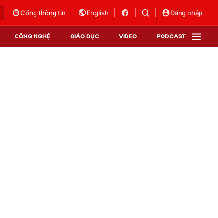
Cổng thông tin
English
Đăng nhập
CÔNG NGHỆ
GIÁO DỤC
VIDEO
PODCAST
VTV Money
VTV Thể thao
VTV Sức khoẻ
Bất động sản
Thị trường 24h
Tấm lòng Việt
Vươn mình bằng AI
VTV4
VTV8
VTV9
Lịch phát sóng
Giao lưu trực tuyến
Sự kiện