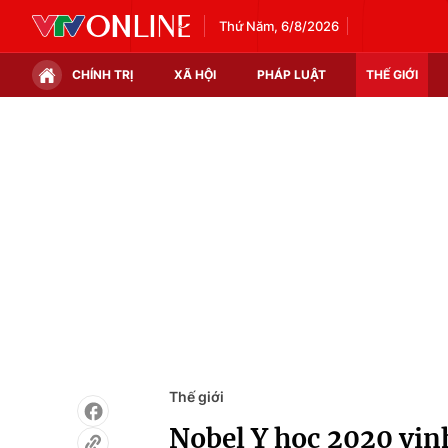
Thứ Năm, 6/8/2026
CHÍNH TRỊ
XÃ HỘI
PHÁP LUẬT
THẾ GIỚI
Chính trị
Xã hội
Thế giới
Kinh tế
Tin tức
Tài chính
Thế giới đó đây
Thị trường
Câu chuyện quốc tế
Góc doanh nghiệp
Dữ liệu và đời sống
Thế giới
Nobel Y học 2020 vin