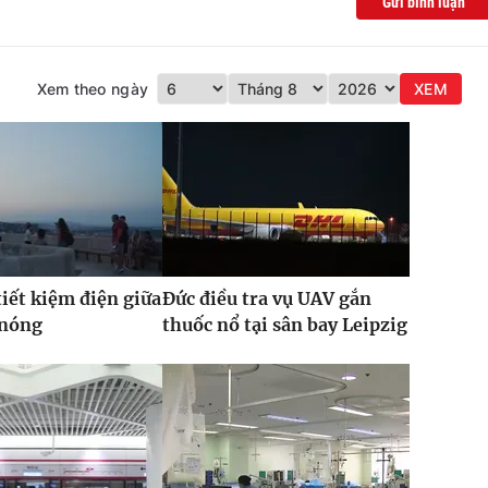
Gửi bình luận
Xem theo ngày
XEM
iết kiệm điện giữa
Đức điều tra vụ UAV gắn
 nóng
thuốc nổ tại sân bay Leipzig