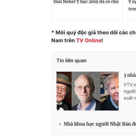
Giải Nobel Y học 2019 đã có chủ
Ý n
tro
* Mời quý độc giả theo dõi các c
Nam trên
TV Online
!
Tin liên quan
3 nhà
VTV.v
người
soát 
Nhà khoa học người Nhật Bản đo