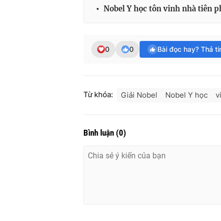
Nobel Y học tôn vinh nhà tiên 
0
0
Bài đọc hay? Thả t
Từ khóa:
Giải Nobel
Nobel Y học
v
Bình luận
(
0
)