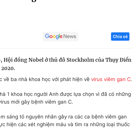
Góc ảnh
Giáo dục
Công nghệ
Chia sẻ
Tuyển sinh
Hitech Công ng
Học trực tuyến
Sản phẩm
ồ, Hội đồng Nobel ở thủ đô Stockholm của Thụy Điển
g
Thị trường
 2020.
Tư vấn
c về ba nhà khoa học với phát hiện về
virus viêm gan C
.
hà 1 khoa học người Anh được lựa chọn vì đã có những
virus mới gây bệnh viêm gan C.
làm sáng tỏ nguyên nhân gây ra các ca bệnh viêm gan
ực hiện các xét nghiệm máu và tìm ra những loại thuốc