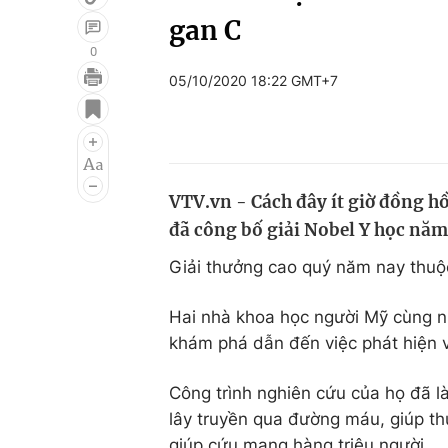
gan C
0
05/10/2020 18:22 GMT+7
Giải trí
Đời sống
Điện ảnh
Du lịch
Âm nhạc
Làm đẹp
VTV.vn - Cách đây ít giờ đồng h
Sao
Chất lượng cuộc sốn
đã công bố giải Nobel Y học năm
Giải thưởng cao quý năm nay thuộ
Hai nhà khoa học người Mỹ cùng n
khám phá dẫn đến việc phát hiện 
Công trình nghiên cứu của họ đã 
lây truyền qua đường máu, giúp th
giúp cứu mạng hàng triệu người.