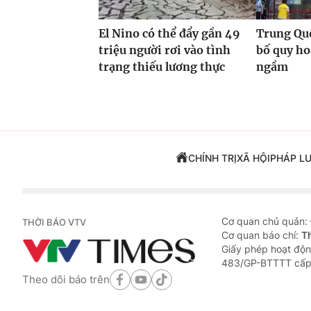
El Nino có thể đẩy gần 49
Trung Quố
triệu người rơi vào tình
bố quy h
trạng thiếu lương thực
ngầm
CHÍNH TRỊ
XÃ HỘI
PHÁP L
Cơ quan chủ quản:
THỜI BÁO VTV
Cơ quan báo chí:
T
Giấy phép hoạt độn
483/GP-BTTTT cấp
Theo dõi báo trên