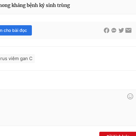
phong kháng bệnh ký sinh trùng
im cho bài đọc
irus viêm gan C