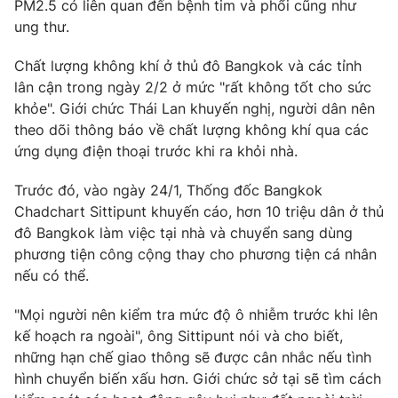
Phim VTV
PM2.5 có liên quan đến bệnh tim và phổi cũng như
Giải trí
ung thư.
Hậu trường
Điện ảnh
Chất lượng không khí ở thủ đô Bangkok và các tỉnh
Đời sống
Nhân vật
lân cận trong ngày 2/2 ở mức "rất không tốt cho sức
Âm nhạc
Du lịch
khỏe". Giới chức Thái Lan khuyến nghị, người dân nên
Khán giả
Giáo dục
Sao
theo dõi thông báo về chất lượng không khí qua các
Làm đẹp
Giải sao mai
ứng dụng điện thoại trước khi ra khỏi nhà.
Tuyển sinh
Công nghệ
Chất lượng cuộc sống
Trước đó, vào ngày 24/1, Thống đốc Bangkok
Học trực tuyến
Hitech Công nghệ tương lai
Chadchart Sittipunt khuyến cáo, hơn 10 triệu dân ở thủ
Giao lưu trực tuyến
đô Bangkok làm việc tại nhà và chuyển sang dùng
Sản phẩm
phương tiện công cộng thay cho phương tiện cá nhân
nếu có thể.
Lịch phát sóng
Thị trường
"Mọi người nên kiểm tra mức độ ô nhiễm trước khi lên
Tư vấn
kế hoạch ra ngoài", ông Sittipunt nói và cho biết,
Chuyên mục khác
những hạn chế giao thông sẽ được cân nhắc nếu tình
Emagazine
Podcast
hình chuyển biến xấu hơn. Giới chức sở tại sẽ tìm cách