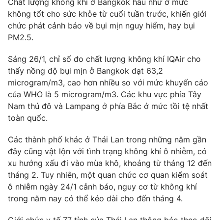
Chất lượng không khí ở Bangkok hầu như ở mức
không tốt cho sức khỏe từ cuối tuần trước, khiến giới
chức phát cảnh báo về bụi mịn nguy hiểm, hay bụi
PM2.5.
THỜI BÁO VTV
Sáng 26/1, chỉ số đo chất lượng không khí IQAir cho
thấy nồng độ bụi mịn ở Bangkok đạt 63,2
microgram/m3, cao hơn nhiều so với mức khuyến cáo
của WHO là 5 microgram/m3. Các khu vực phía Tây
Theo dõi báo trên
Nam thủ đô và Lampang ở phía Bắc ở mức tồi tệ nhất
toàn quốc.
Cơ quan chủ quản:
Đài Truyền hình Việt Nam
Cơ quan báo chí:
Thời báo VTV
Các thành phố khác ở Thái Lan trong những năm gần
đây cũng vật lộn với tình trạng không khí ô nhiễm, có
Giấy phép hoạt động báo in và báo điện tử số 483/GP-BTTTT
cấp ngày 29/12/2023
xu hướng xấu đi vào mùa khô, khoảng từ tháng 12 đến
tháng 2. Tuy nhiên, một quan chức cơ quan kiểm soát
Tổng Biên tập:
Vũ Thanh Thủy
ô nhiễm ngày 24/1 cảnh báo, nguy cơ từ không khí
Phó Tổng Biên tập:
Nguyễn Thị Mỹ Hạnh, Phạm Quốc Thắng,
trong năm nay có thể kéo dài cho đến tháng 4.
Nguyễn Trọng Ninh
Tổng đài VTV:
024.38 355 931 - 024.38 355 932
Giới chức y tế 77 tỉnh của Thái Lan thông báo theo dõi