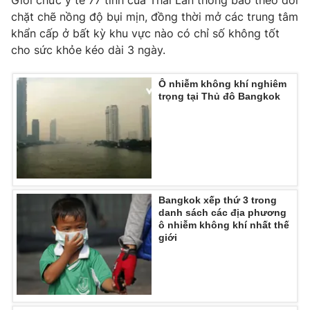
Ðiện thoại Thời báo VTV:
024.66 897 897
chặt chẽ nồng độ bụi mịn, đồng thời mở các trung tâm
Email:
toasoan@vtv.vn
khẩn cấp ở bất kỳ khu vực nào có chỉ số không tốt
Liên hệ quảng cáo:
024-7300.7108
cho sức khỏe kéo dài 3 ngày.
Ô nhiễm không khí nghiêm
trọng tại Thủ đô Bangkok
Bangkok xếp thứ 3 trong
danh sách các địa phương
ô nhiễm không khí nhất thế
giới
® Cấm sao chép dưới mọi hình thức nếu không có sự chấp
thuận bằng văn bản. Ghi rõ nguồn VTV.vn khi phát hành lại
thông tin từ website này.