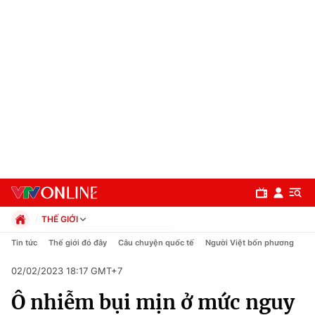
THẾ GIỚI
Chính trị
Tin tức
Thế giới đó đây
Câu chuyện quốc tế
Người Việt bốn phương
Xã hội
02/02/2023 18:17 GMT+7
Pháp luật
Chuyên mục
Kinh tế
Ô nhiễm bụi mịn ở mức nguy
Thể thao