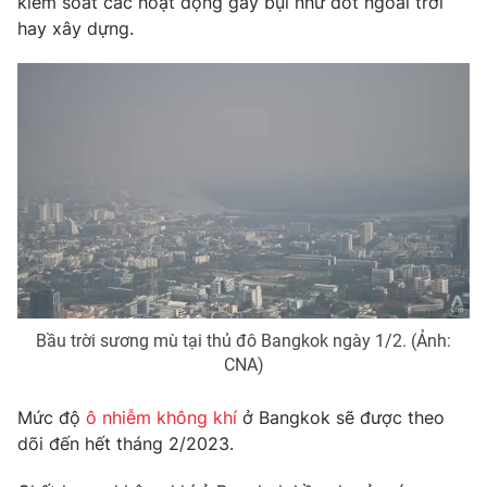
kiểm soát các hoạt động gây bụi như đốt ngoài trời
hay xây dựng.
Photo
Infographic
Video
Shorts video
VTV Money
VTV Thể thao
VTV Sức khoẻ
Bất động sản
Thị trường 24h
Tấm lòng Việt
Bầu trời sương mù tại thủ đô Bangkok ngày 1/2. (Ảnh:
VTV4
Vươn mình bằng AI
CNA)
VTV9
VTV8
Mức độ
ô nhiễm không khí
ở Bangkok sẽ được theo
dõi đến hết tháng 2/2023.
Liên hệ tòa soạn
English