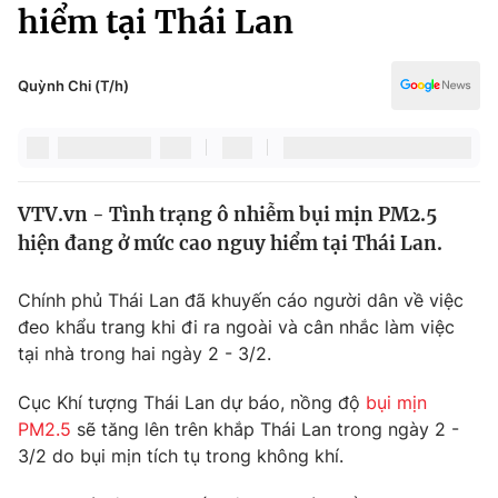
Chính trị
hiểm tại Thái Lan
Truyền hình
Văn hóa - Giải trí
Xã hội
Y tế
Quỳnh Chi (T/h)
Đời sống
Pháp luật
Công nghệ
Giáo dục
Y tế
VTV.vn - Tình trạng ô nhiễm bụi mịn PM2.5
hiện đang ở mức cao nguy hiểm tại Thái Lan.
Thế giới
Chính phủ Thái Lan đã khuyến cáo người dân về việc
Tin tức
đeo khẩu trang khi đi ra ngoài và cân nhắc làm việc
Kinh tế
tại nhà trong hai ngày 2 - 3/2.
Thế giới đó đây
Tài chính
Dữ liệu và đời sống
Câu chuyện quốc tế
Cục Khí tượng Thái Lan dự báo, nồng độ
bụi mịn
Thị trường
PM2.5
sẽ tăng lên trên khắp Thái Lan trong ngày 2 -
3/2 do bụi mịn tích tụ trong không khí.
Truyền hình
Góc doanh nghiệp