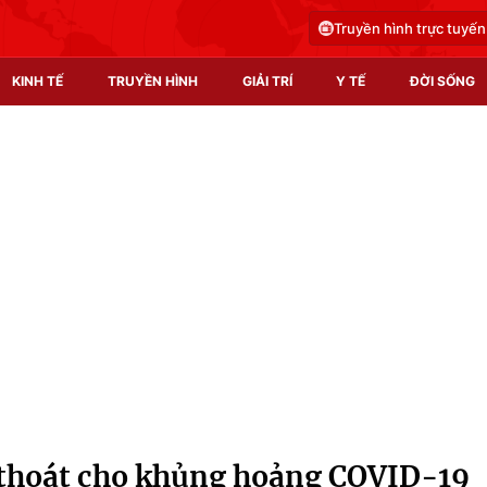
Truyền hình trực tuyến
KINH TẾ
TRUYỀN HÌNH
GIẢI TRÍ
Y TẾ
ĐỜI SỐNG
Pháp luật
Y tế
Truyền hình
Multimedia
Phim VTV
Video
Hậu trường
Shorts video
Nhân vật
Podcast
Khán giả
EMagazine
Giải sao mai
Photo
i thoát cho khủng hoảng COVID-19
Infographic