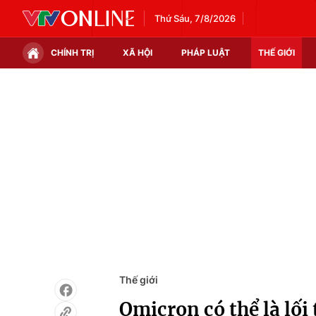
Thứ Sáu, 7/8/2026
CHÍNH TRỊ
XÃ HỘI
PHÁP LUẬT
THẾ GIỚI
Chính trị
Xã hội
Thế giới
Kinh tế
Tin tức
Tài chính
Thế giới đó đây
Thị trường
Câu chuyện quốc tế
Góc doanh nghiệp
Dữ liệu và đời sống
Thế giới
Omicron có thể là lố