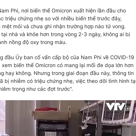
Nam Phi, nơi biến thể Omicron xuất hiện lần đầu cho
ác triệu chứng nhẹ so với nhiều biến thể trước đây,
 mệt mỏi và chưa ghi nhận trường hợp nào tử vong.
 tại nhà và khỏe hơn trong vòng 2-3 ngày, không ai bị
mạnh nồng độ oxy trong máu.
ng đầu Ủy ban cố vấn cấp bộ của Nam Phi về COVID-19
h xem biến thể Omicron có mang lại mối đe dọa lớn hơn
ng hay không. Nhưng trong giai đoạn đầu này, thông tin
bị nhiễm có triệu chứng nhẹ, việc theo dõi tình hình tạ
hiêm trọng như các đợt trước".