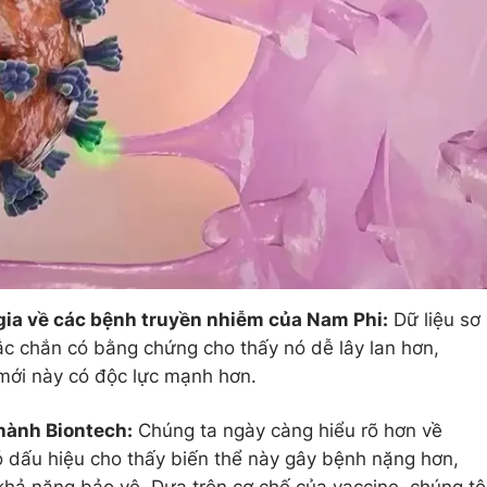
gia về các bệnh truyền nhiễm của Nam Phi:
Dữ liệu sơ
hắc chắn có bằng chứng cho thấy nó dễ lây lan hơn,
mới này có độc lực mạnh hơn.
hành Biontech:
Chúng ta ngày càng hiểu rõ hơn về
 dấu hiệu cho thấy biến thể này gây bệnh nặng hơn,
hả năng bảo vệ. Dựa trên cơ chế của vaccine, chúng tô