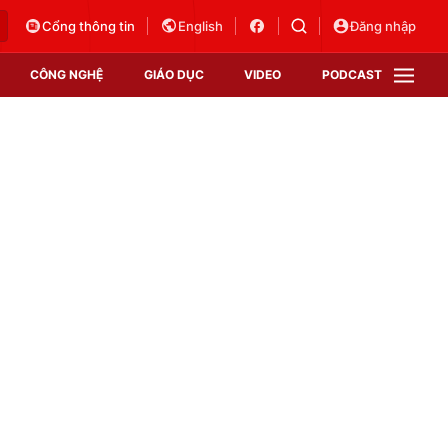
Cổng thông tin
English
Đăng nhập
CÔNG NGHỆ
GIÁO DỤC
VIDEO
PODCAST
VTV Money
VTV Thể thao
VTV Sức khoẻ
Bất động sản
Thị trường 24h
Tấm lòng Việt
Vươn mình bằng AI
VTV4
VTV8
VTV9
Lịch phát sóng
Giao lưu trực tuyến
Sự kiện