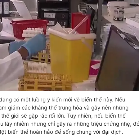
đang có một luồng ý kiến mới về biến thể này. Nếu
 làm giảm các kháng thể trung hòa và gây nên những
hế giới sẽ gặp rắc rối lớn. Tuy nhiên, nếu biến thể
êu lây nhiễm nhưng chỉ gây ra những triệu chứng nhẹ, đ
. Một biến thể hoàn hảo để sống chung với đại dịch.