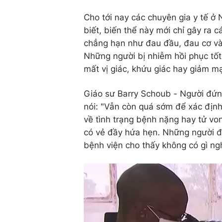
Cho tới nay các chuyên gia y tế ở 
biết, biến thể này mới chỉ gây ra c
chẳng hạn như đau đầu, đau cơ và
Những người bị nhiễm hồi phục tốt
mất vị giác, khứu giác hay giảm 
Giáo sư Barry Schoub - Người đứ
nói: "Vẫn còn quá sớm để xác địn
về tình trạng bệnh nặng hay tử vo
có vẻ đầy hứa hẹn. Những người đã 
bệnh viện cho thấy không có gì ng