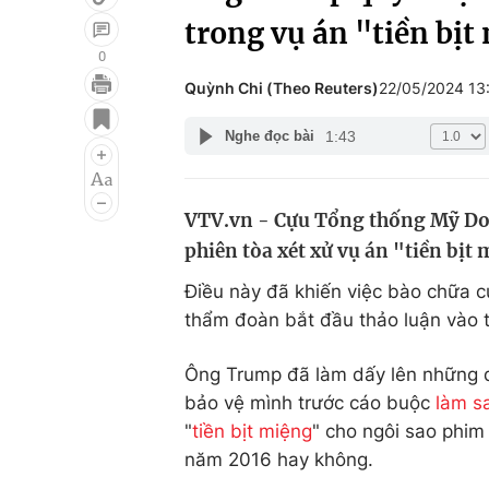
trong vụ án "tiền bịt
0
Quỳnh Chi (Theo Reuters)
22/05/2024 13
Giải trí
Đời sống
1:43
Nghe đọc bài
Điện ảnh
Du lịch
Âm nhạc
Làm đẹp
VTV.vn - Cựu Tổng thống Mỹ Do
Sao
Chất lượng cuộc sốn
phiên tòa xét xử vụ án "tiền bịt
Điều này đã khiến việc bào chữa 
thẩm đoàn bắt đầu thảo luận vào t
Ông Trump đã làm dấy lên những đồ
bảo vệ mình trước cáo buộc
làm s
"
tiền bịt miệng
" cho ngôi sao phim
năm 2016 hay không.