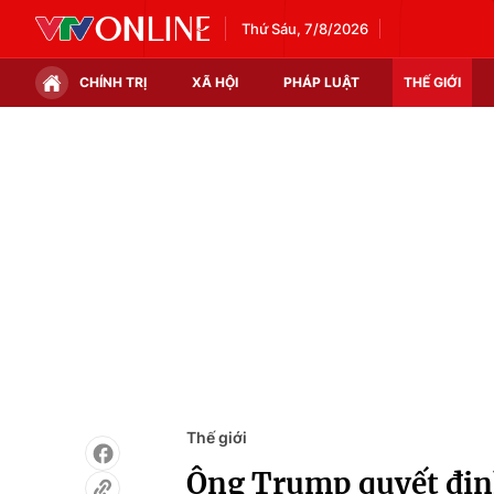
Thứ Sáu, 7/8/2026
CHÍNH TRỊ
XÃ HỘI
PHÁP LUẬT
THẾ GIỚI
Chính trị
Xã hội
Thế giới
Kinh tế
Tin tức
Tài chính
Thế giới đó đây
Thị trường
Câu chuyện quốc tế
Góc doanh nghiệp
Dữ liệu và đời sống
Thế giới
Ông Trump quyết địn