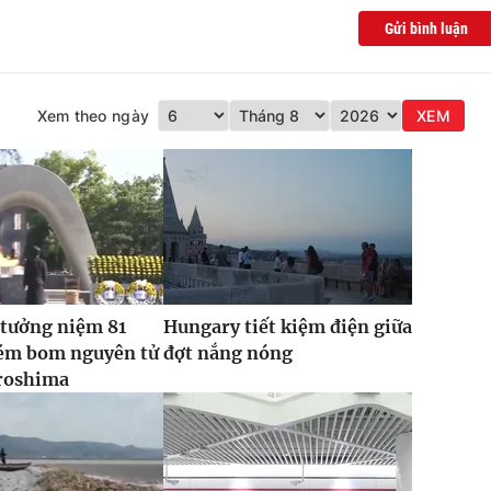
Gửi bình luận
Xem theo ngày
XEM
 tưởng niệm 81
Hungary tiết kiệm điện giữa
ém bom nguyên tử
đợt nắng nóng
roshima