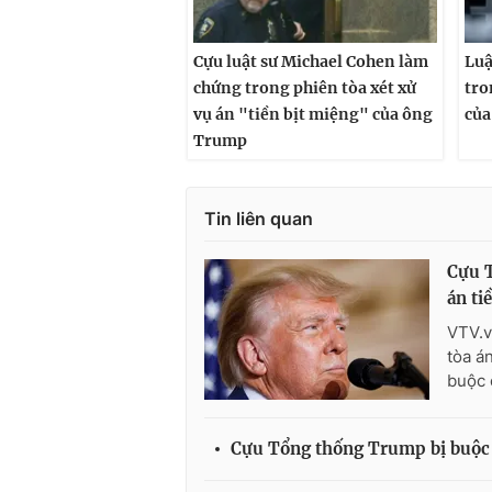
Cựu luật sư Michael Cohen làm
Luậ
chứng trong phiên tòa xét xử
tro
vụ án "tiền bịt miệng" của ông
của
Trump
Tin liên quan
Cựu T
án ti
VTV.v
tòa á
buộc 
Cựu Tổng thống Trump bị buộc t