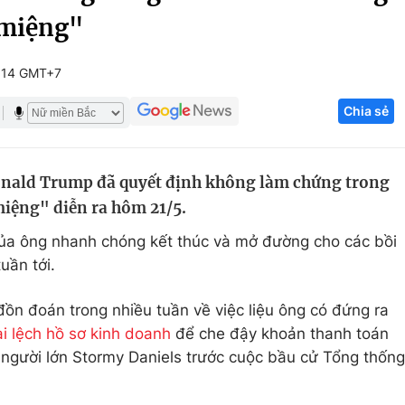
 miệng"
Góc ảnh
:14 GMT+7
Giáo dục
Công nghệ
Chia sẻ
Tuyển sinh
Hitech Công ng
Học trực tuyến
Sản phẩm
nald Trump đã quyết định không làm chứng trong
g
Thị trường
 miệng" diễn ra hôm 21/5.
Tư vấn
của ông nhanh chóng kết thúc và mở đường cho các bồi
uần tới.
n đoán trong nhiều tuần về việc liệu ông có đứng ra
ai lệch hồ sơ kinh doanh
để che đậy khoản thanh toán
 người lớn Stormy Daniels trước cuộc bầu cử Tổng thống