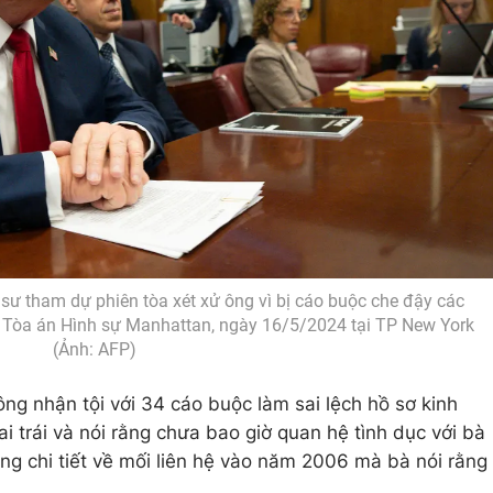
sư tham dự phiên tòa xét xử ông vì bị cáo buộc che đậy các
ại Tòa án Hình sự Manhattan, ngày 16/5/2024 tại TP New York
(Ảnh: AFP)
ng nhận tội với 34 cáo buộc làm sai lệch hồ sơ kinh
 trái và nói rằng chưa bao giờ quan hệ tình dục với bà
ng chi tiết về mối liên hệ vào năm 2006 mà bà nói rằng