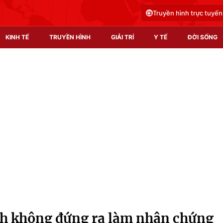
Truyền hình trực tuyến
KINH TẾ
TRUYỀN HÌNH
GIẢI TRÍ
Y TẾ
ĐỜI SỐNG
Pháp luật
Y tế
Truyền hình
Multimedia
Phim VTV
Video
Hậu trường
Shorts video
Nhân vật
Podcast
Khán giả
EMagazine
Giải sao mai
Photo
h không đứng ra làm nhân chứng
Infographic