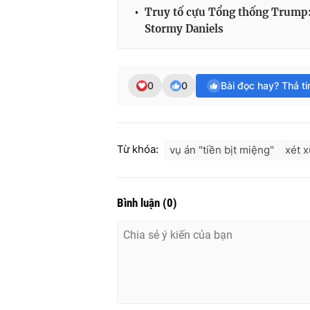
Truy tố cựu Tổng thống Trump: 
Stormy Daniels
0
0
Bài đọc hay? Thả t
Từ khóa:
vụ án "tiền bịt miệng"
xét 
Bình luận
(
0
)