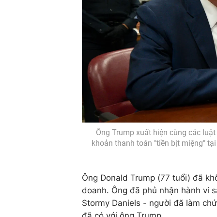
Ông Trump xuất hiện cùng các luật 
khoản thanh toán "tiền bịt miệng" t
Ông Donald Trump (77 tuổi) đã khô
doanh. Ông đã phủ nhận hành vi sai
Stormy Daniels - người đã làm chứ
đã có với ông Trump.