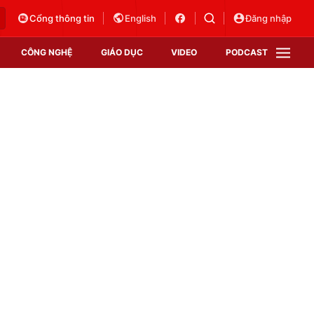
Cổng thông tin
English
Đăng nhập
CÔNG NGHỆ
GIÁO DỤC
VIDEO
PODCAST
VTV Money
VTV Thể thao
VTV Sức khoẻ
Bất động sản
Thị trường 24h
Tấm lòng Việt
Vươn mình bằng AI
VTV4
VTV8
VTV9
Lịch phát sóng
Giao lưu trực tuyến
Sự kiện