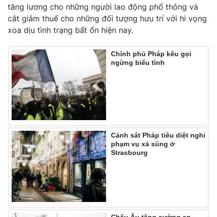
Phim VTV
tăng lương cho những người lao động phổ thông và
Giải trí
cắt giảm thuế cho những đối tượng hưu trí với hi vọng
Hậu trường
xoa dịu tình trạng bất ổn hiện nay.
Điện ảnh
Đời sống
Nhân vật
Âm nhạc
Chính phủ Pháp kêu gọi
Du lịch
Khán giả
ngừng biểu tình
Giáo dục
Sao
Làm đẹp
Giải sao mai
Tuyển sinh
Công nghệ
Chất lượng cuộc sống
Học trực tuyến
Hitech Công nghệ tương lai
Giao lưu trực tuyến
Sản phẩm
Cảnh sát Pháp tiêu diệt nghi
phạm vụ xả súng ở
Lịch phát sóng
Thị trường
Strasbourg
Tư vấn
Chuyên mục khác
Emagazine
Podcast
Châu Âu tăng cường an