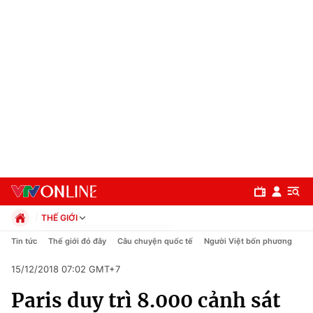
THẾ GIỚI
Chính trị
Tin tức
Thế giới đó đây
Câu chuyện quốc tế
Người Việt bốn phương
Xã hội
15/12/2018 07:02 GMT+7
Pháp luật
Chuyên mục
Kinh tế
Paris duy trì 8.000 cảnh sát
Thể thao