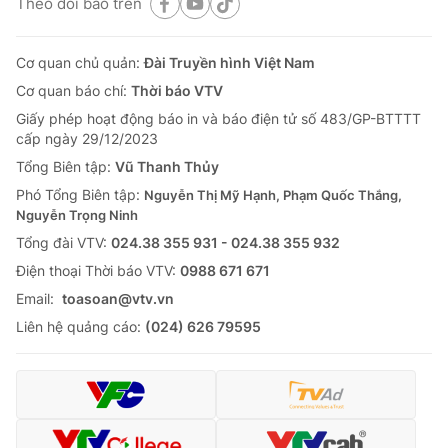
Theo dõi báo trên
Cơ quan chủ quản:
Đài Truyền hình Việt Nam
Cơ quan báo chí:
Thời báo VTV
Giấy phép hoạt động báo in và báo điện tử số 483/GP-BTTTT
cấp ngày 29/12/2023
Tổng Biên tập:
Vũ Thanh Thủy
Phó Tổng Biên tập:
Nguyễn Thị Mỹ Hạnh, Phạm Quốc Thắng,
Nguyễn Trọng Ninh
Tổng đài VTV:
024.38 355 931 - 024.38 355 932
Ðiện thoại Thời báo VTV:
0988 671 671
Email:
toasoan@vtv.vn
Liên hệ quảng cáo:
(024) 626 79595