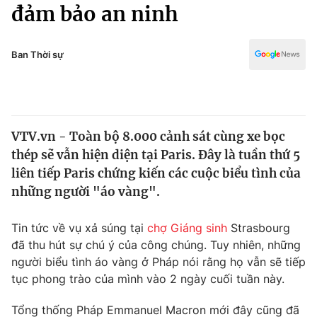
Chính trị
đảm bảo an ninh
Truyền hình
Văn hóa - Giải trí
Xã hội
Y tế
Ban Thời sự
Đời sống
Pháp luật
Công nghệ
Giáo dục
Y tế
VTV.vn - Toàn bộ 8.000 cảnh sát cùng xe bọc
thép sẽ vẫn hiện diện tại Paris. Đây là tuần thứ 5
Thế giới
liên tiếp Paris chứng kiến các cuộc biểu tình của
những người "áo vàng".
Tin tức
Kinh tế
Thế giới đó đây
Tin tức về vụ xả súng tại
chợ Giáng sinh
Strasbourg
Tài chính
đã thu hút sự chú ý của công chúng. Tuy nhiên, những
Dữ liệu và đời sống
Câu chuyện quốc tế
người biểu tình áo vàng ở Pháp nói rằng họ vẫn sẽ tiếp
Thị trường
tục phong trào của mình vào 2 ngày cuối tuần này.
Truyền hình
Góc doanh nghiệp
Tổng thống Pháp Emmanuel Macron mới đây cũng đã