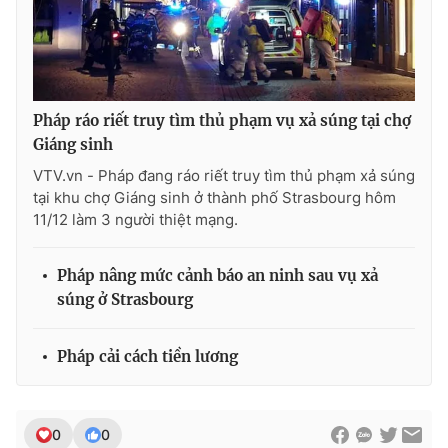
THỜI BÁO VTV
Pháp ráo riết truy tìm thủ phạm vụ xả súng tại chợ
Giáng sinh
VTV.vn - Pháp đang ráo riết truy tìm thủ phạm xả súng
Theo dõi báo trên
tại khu chợ Giáng sinh ở thành phố Strasbourg hôm
11/12 làm 3 người thiệt mạng.
Cơ quan chủ quản:
Đài Truyền hình Việt Nam
Pháp nâng mức cảnh báo an ninh sau vụ xả
Cơ quan báo chí:
Thời báo VTV
súng ở Strasbourg
Giấy phép hoạt động báo in và báo điện tử số 483/GP-BTTTT
cấp ngày 29/12/2023
Tổng Biên tập:
Vũ Thanh Thủy
Pháp cải cách tiền lương
Phó Tổng Biên tập:
Nguyễn Thị Mỹ Hạnh, Phạm Quốc Thắng,
Nguyễn Trọng Ninh
Tổng đài VTV:
024.38 355 931 - 024.38 355 932
0
0