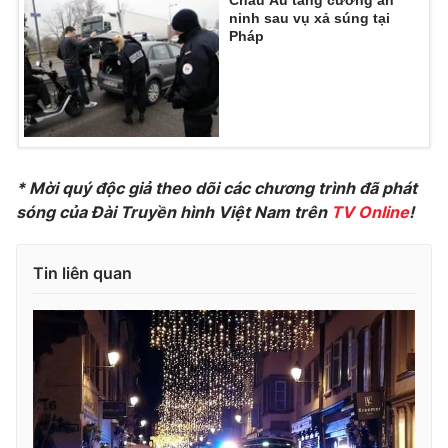
ninh sau vụ xả súng tại
Photo
Infographic
Pháp
Video
Shorts video
VTV Money
VTV Thể thao
* Mời quý độc giả theo dõi các chương trình đã phát
VTV Sức khoẻ
Bất động sản
sóng của Đài Truyền hình Việt Nam trên
TV Online
!
Thị trường 24h
Tấm lòng Việt
Tin liên quan
VTV4
Vươn mình bằng AI
VTV9
VTV8
Liên hệ tòa soạn
English