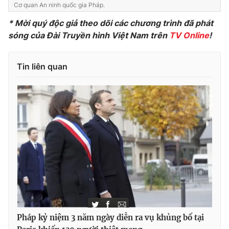
Cơ quan An ninh quốc gia Pháp.
* Mời quý độc giả theo dõi các chương trình đã phát
sóng của Đài Truyền hình Việt Nam trên
TV Online
!
THỜI BÁO VTV
Tin liên quan
Theo dõi báo trên
Cơ quan chủ quản:
Đài Truyền hình Việt Nam
Cơ quan báo chí:
Thời báo VTV
Giấy phép hoạt động báo in và báo điện tử số 483/GP-BTTTT
cấp ngày 29/12/2023
Tổng Biên tập:
Vũ Thanh Thủy
Phó Tổng Biên tập:
Nguyễn Thị Mỹ Hạnh, Phạm Quốc Thắng,
Nguyễn Trọng Ninh
Pháp kỷ niệm 3 năm ngày diễn ra vụ khủng bố tại
Tổng đài VTV:
024.38 355 931 - 024.38 355 932