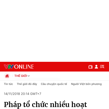
THẾ GIỚI
Chính trị
Tin tức
Thế giới đó đây
Câu chuyện quốc tế
Người Việt bốn phương
Xã hội
14/11/2018 20:14 GMT+7
Pháp luật
Chuyên mục
Kinh tế
Pháp tổ chức nhiều hoạt
Thể thao