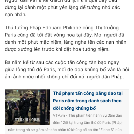
Người dân Paris và khách du lịch khi qua đây đều
dừng lại dành một phút yên lặng để tưởng nhớ các
Photo
Infographic
nạn nhân.
Video
Shorts video
Thủ tướng Pháp Edouard Philippe cùng Thị trưởng
Paris cũng đã tới đặt vòng hoa tại đây. Mọi người đã
dành một phút mặc niệm, lắng nghe tên các nạn nhân
VTV Money
VTV Thể thao
được xướng lên trước khi đặt hoa tưởng niệm.
VTV Sức khoẻ
Bất động sản
Ba năm kể từ sau các cuộc tấn công tàn bạo ngay
giữa lòng thủ đô Paris, mối đe dọa khủng bố vẫn là nỗi
ám ảnh nhức nhối không chỉ đối với người dân Pháp.
Thị trường 24h
Tấm lòng Việt
Thủ phạm tấn công bằng dao tại
VTV4
Vươn mình bằng AI
Paris nằm trong danh sách theo
dõi chống khủng bố
VTV9
VTV8
VTV.vn - Thủ phạm tiến hành vụ đâm dao
đêm 12/5 tại trung tâm thủ đô Paris (Pháp)
nằm trong hồ sơ giám sát các phần tử khủng bố có tên "Fiche S" của
Liên hệ tòa soạn
English