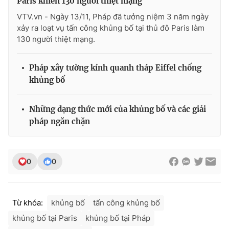
Paris khiến 130 người thiệt mạng
Ðiện thoại Thời báo VTV:
024.66 897 897
VTV.vn - Ngày 13/11, Pháp đã tưởng niệm 3 năm ngày
Email:
toasoan@vtv.vn
xảy ra loạt vụ tấn công khủng bố tại thủ đô Paris làm
Liên hệ quảng cáo:
024-7300.7108
130 người thiệt mạng.
Pháp xây tường kính quanh tháp Eiffel chống
khủng bố
Những dạng thức mới của khủng bố và các giải
pháp ngăn chặn
0
0
® Cấm sao chép dưới mọi hình thức nếu không có sự chấp
thuận bằng văn bản. Ghi rõ nguồn VTV.vn khi phát hành lại
thông tin từ website này.
Từ khóa:
khủng bố
tấn công khủng bố
khủng bố tại Paris
khủng bố tại Pháp