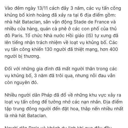
Phim VTV
Giải trí
Vào đêm ngày 13/11 cách đây 3 năm, các vụ tấn công
Hậu trường
khủng bố kinh hoàng đã xảy ra tại 6 địa điểm gồm:
Điện ảnh
nhà hát Bataclan, sân vận động Stade de France và
Đời sống
Nhân vật
nhiều cửa hàng, quán cà phê ở các con phố của thủ
Âm nhạc
Du lịch
đô Paris. Tổ chức Nhà nước Hồi giáo (IS) tự xưng đã
Khán giả
Giáo dục
Sao
lên tiếng nhận trách nhiệm về loạt vụ khủng bố. Các
Làm đẹp
Giải sao mai
vụ tấn công khiến 130 người đã thiệt mạng, hơn 400
Tuyển sinh
Công nghệ
người bị thương.
Chất lượng cuộc sống
Học trực tuyến
Hitech Công nghệ tương lai
Đối với những gia đình đã mất người thân trong các
Giao lưu trực tuyến
vụ khủng bố, 3 năm đã trôi qua, nhưng nỗi đau vẫn
Sản phẩm
còn nguyên đó.
Lịch phát sóng
Thị trường
Nhiều người dân Pháp đã đổ về những khu vực xảy ra
loạt vụ tấn công để tưởng nhớ các nạn nhân. Địa điểm
Tư vấn
tập trung đông người đến đặt hoa, thắp nến nhiều nhất
Chuyên mục khác
là nhà hát Bataclan.
Emagazine
Podcast