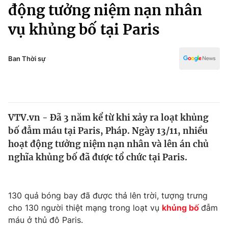
Chính trị
động tưởng niệm nạn nhân
Truyền hình
vụ khủng bố tại Paris
Văn hóa - Giải trí
Xã hội
Y tế
Đời sống
Ban Thời sự
Pháp luật
Công nghệ
Giáo dục
Y tế
VTV.vn - Đã 3 năm kể từ khi xảy ra loạt khủng
Thế giới
bố đẫm máu tại Paris, Pháp. Ngày 13/11, nhiều
Tin tức
hoạt động tưởng niệm nạn nhân và lên án chủ
Kinh tế
nghĩa khủng bố đã được tổ chức tại Paris.
Thế giới đó đây
Tài chính
Dữ liệu và đời sống
Câu chuyện quốc tế
Thị trường
130 quả bóng bay đã được thả lên trời, tượng trưng
cho 130 người thiệt mạng trong loạt vụ
khủng bố
đẫm
Truyền hình
Góc doanh nghiệp
máu ở thủ đô Paris.