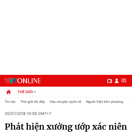
THẾ GIỚI
Chính trị
Tin tức
Thế giới đó đây
Câu chuyện quốc tế
Người Việt bốn phương
Xã hội
20/07/2018 10:08 GMT+7
Pháp luật
Chuyên mục
Kinh tế
Phát hiện xưởng ướp xác niên
Thể thao