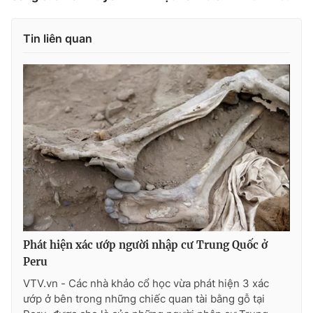
Photo
Infographic
Tin liên quan
Video
Shorts video
VTV Money
VTV Thể thao
VTV Sức khoẻ
Bất động sản
Thị trường 24h
Tấm lòng Việt
VTV4
Vươn mình bằng AI
Phát hiện xác ướp người nhập cư Trung Quốc ở
Peru
VTV9
VTV8
VTV.vn - Các nhà khảo cổ học vừa phát hiện 3 xác
ướp ở bên trong những chiếc quan tài bằng gỗ tại
Liên hệ tòa soạn
English