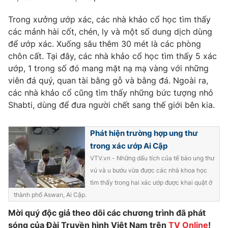
Phim VTV
Giải trí
Trong xưởng ướp xác, các nhà khảo cổ học tìm thấy
Hậu trường
các mảnh hài cốt, chén, ly và một số dung dịch dùng
Điện ảnh
Đời sống
Nhân vật
để ướp xác. Xuống sâu thêm 30 mét là các phòng
Âm nhạc
chôn cất. Tại đây, các nhà khảo cổ học tìm thấy 5 xác
Du lịch
Khán giả
ướp, 1 trong số đó mang mặt nạ mạ vàng với những
Giáo dục
Sao
viên đá quý, quan tài bằng gỗ và bằng đá. Ngoài ra,
Làm đẹp
Giải sao mai
Tuyển sinh
các nhà khảo cổ cũng tìm thấy những bức tượng nhỏ
Công nghệ
Chất lượng cuộc sống
Shabti, dùng để đưa người chết sang thế giới bên kia.
Học trực tuyến
Hitech Công nghệ tương lai
Giao lưu trực tuyến
Phát hiện trường hợp ung thư
Sản phẩm
trong xác ướp Ai Cập
Lịch phát sóng
VTV.vn - Những dấu tích của tế bào ung thư
Thị trường
vú và u bướu vừa được các nhà khoa học
Tư vấn
tìm thấy trong hai xác ướp được khai quật ở
thành phố Aswan, Ai Cập.
Chuyên mục khác
Mời quý độc giả theo dõi các chương trình đã phát
Emagazine
Podcast
sóng của Đài Truyền hình Việt Nam trên
TV Online
!