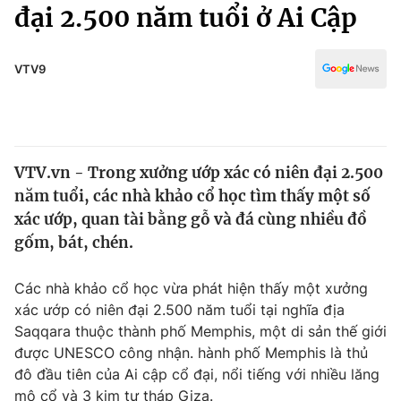
Chính trị
đại 2.500 năm tuổi ở Ai Cập
Truyền hình
Văn hóa - Giải trí
Xã hội
Y tế
VTV9
Đời sống
Pháp luật
Công nghệ
Giáo dục
Y tế
VTV.vn - Trong xưởng ướp xác có niên đại 2.500
năm tuổi, các nhà khảo cổ học tìm thấy một số
Thế giới
xác ướp, quan tài bằng gỗ và đá cùng nhiều đồ
gốm, bát, chén.
Tin tức
Kinh tế
Thế giới đó đây
Các nhà khảo cổ học vừa phát hiện thấy một xưởng
Tài chính
xác ướp có niên đại 2.500 năm tuổi tại nghĩa địa
Dữ liệu và đời sống
Câu chuyện quốc tế
Saqqara thuộc thành phố Memphis, một di sản thế giới
Thị trường
được UNESCO công nhận. hành phố Memphis là thủ
Truyền hình
Góc doanh nghiệp
đô đầu tiên của Ai cập cổ đại, nổi tiếng với nhiều lăng
mộ cổ và 3 kim tự tháp Giza.