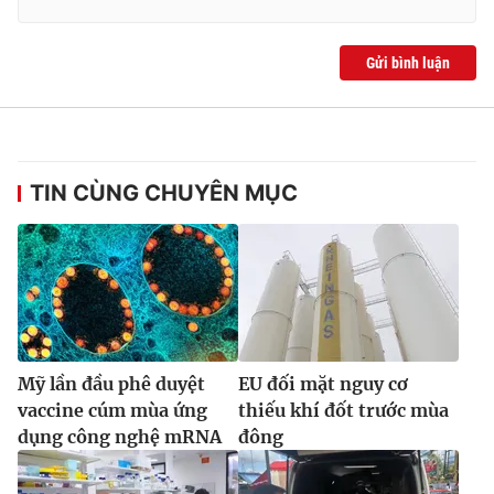
Ðiện thoại Thời báo VTV:
024.66 897 897
Email:
toasoan@vtv.vn
Gửi bình luận
Liên hệ quảng cáo:
024-7300.7108
TIN CÙNG CHUYÊN MỤC
Mỹ lần đầu phê duyệt
EU đối mặt nguy cơ
® Cấm sao chép dưới mọi hình thức nếu không có sự chấp
thuận bằng văn bản. Ghi rõ nguồn VTV.vn khi phát hành lại
vaccine cúm mùa ứng
thiếu khí đốt trước mùa
thông tin từ website này.
dụng công nghệ mRNA
đông