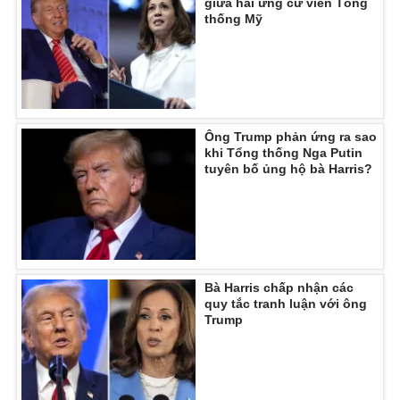
giữa hai ứng cử viên Tổng
Ðiện thoại Thời báo VTV:
024.66 897 897
thống Mỹ
Email:
toasoan@vtv.vn
Liên hệ quảng cáo:
024-7300.7108
Ông Trump phản ứng ra sao
khi Tổng thống Nga Putin
tuyên bố ủng hộ bà Harris?
Bà Harris chấp nhận các
quy tắc tranh luận với ông
® Cấm sao chép dưới mọi hình thức nếu không có sự chấp
Trump
thuận bằng văn bản. Ghi rõ nguồn VTV.vn khi phát hành lại
thông tin từ website này.