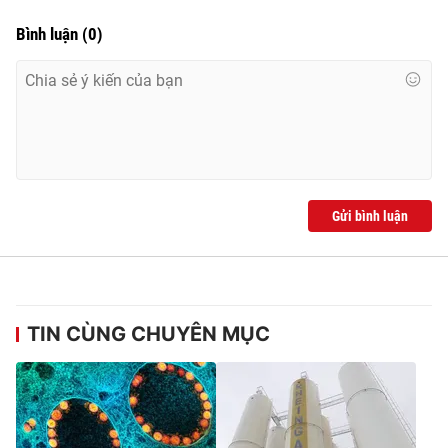
Bình luận
(
0
)
Gửi bình luận
TIN CÙNG CHUYÊN MỤC