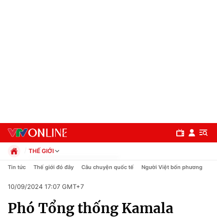
THẾ GIỚI
Chính trị
Tin tức
Thế giới đó đây
Câu chuyện quốc tế
Người Việt bốn phương
Xã hội
10/09/2024 17:07 GMT+7
Pháp luật
Chuyên mục
Kinh tế
Phó Tổng thống Kamala
Thể thao