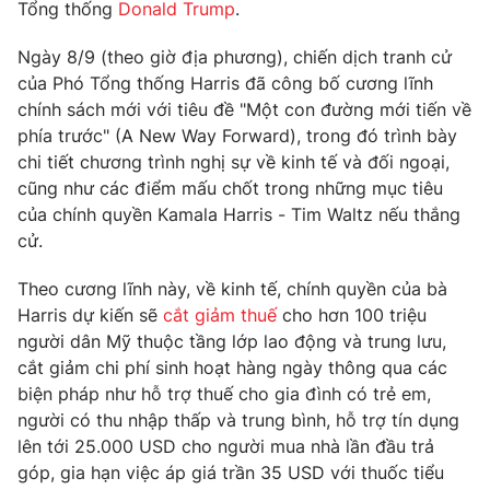
Phim VTV
Tổng thống
Donald Trump
.
Giải trí
Hậu trường
Ngày 8/9 (theo giờ địa phương), chiến dịch tranh cử
Điện ảnh
của Phó Tổng thống Harris đã công bố cương lĩnh
Đời sống
Nhân vật
chính sách mới với tiêu đề "Một con đường mới tiến về
Âm nhạc
Du lịch
phía trước" (A New Way Forward), trong đó trình bày
Khán giả
Giáo dục
Sao
chi tiết chương trình nghị sự về kinh tế và đối ngoại,
Làm đẹp
Giải sao mai
cũng như các điểm mấu chốt trong những mục tiêu
Tuyển sinh
Công nghệ
của chính quyền Kamala Harris - Tim Waltz nếu thắng
Chất lượng cuộc sống
Học trực tuyến
cử.
Hitech Công nghệ tương lai
Giao lưu trực tuyến
Theo cương lĩnh này, về kinh tế, chính quyền của bà
Sản phẩm
Harris dự kiến sẽ
cắt giảm thuế
cho hơn 100 triệu
Lịch phát sóng
người dân Mỹ thuộc tầng lớp lao động và trung lưu,
Thị trường
cắt giảm chi phí sinh hoạt hàng ngày thông qua các
Tư vấn
biện pháp như hỗ trợ thuế cho gia đình có trẻ em,
người có thu nhập thấp và trung bình, hỗ trợ tín dụng
Chuyên mục khác
lên tới 25.000 USD cho người mua nhà lần đầu trả
Emagazine
Podcast
góp, gia hạn việc áp giá trần 35 USD với thuốc tiểu