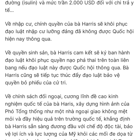
đường (isulin) và mức trần 2.000 USD đối với chi trả y
Photo
tế…
Infographic
Về nhập cư, chính quyền của bà Harris sẽ khôi phục
Video
Shorts video
đạo luật nhập cư lưỡng đảng đã không được Quốc hội
hiện nay thông qua.
VTV Money
VTV Thể thao
Về quyền sinh sản, bà Harris cam kết sẽ ký ban hành
đạo luật khôi phục quyền nạo phá thai trên toàn liên
VTV Sức khoẻ
Bất động sản
bang nếu đạo luật này được Quốc hội thông qua. Bà
Harris cũng sẽ tiếp tục thúc đẩy đạo luật bảo vệ
Thị trường 24h
quyền bỏ phiếu của cử tri.
Tấm lòng Việt
Về chính sách đối ngoại, cương lĩnh đề cao kinh
VTV4
Vươn mình bằng AI
nghiệm quốc tế của bà Haris, xây dựng hình ảnh của
Phó Tổng thống như một nhà ngoại giao không mệt
VTV9
mỏi và đầy hiệu quả trên trường quốc tế, khẳng định
VTV8
bà Harris sẵn sàng đương đầu với chế độ độc tài, bảo
vệ lợi ích và lực lượng của Mỹ khỏi các mối đe dọa từ
Liên hệ tòa soạn
English