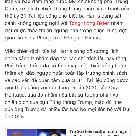
Iran và bảo đảm rằng nước Mỹ, chứ không phải Trung
Quốc, sẽ giành chiến thắng trong cuộc cạnh tranh của
thế kỷ 21. Tài liệu cũng cho biết bà Harris đang sát
cánh không ngừng nghỉ với
Tổng thống Biden
nhằm
THỜI BÁO VTV
đạt được thỏa thuận ngừng bắn trong cuộc xung đột
giữa Israel và Phong trào Hồi giáo Hamas.
Việc chiến dịch của bà Harris công bố cương lĩnh
chính sách là nhằm đáp trả các chỉ trích lâu nay rằng
Theo dõi báo trên
Phó Tổng thống đã cố tình mập mờ, thiếu vắng hoặc
thậm chí đảo ngược hoàn toàn lập trường chính sách
Cơ quan chủ quản:
Đài Truyền hình Việt Nam
về các vấn đề quan tâm của cử tri. Tài liệu cũng được
Cơ quan báo chí:
Thời báo VTV
giới thiệu cùng với nội dung Dự án 2025 của Quỹ
Giấy phép hoạt động báo in và báo điện tử số 483/GP-BTTTT
Heritage, qua đó nhằm nêu bật sự tương phản với
cấp ngày 29/12/2023
chiến dịch của cựu Tổng thống Trump, mặc dù phe
Tổng Biên tập:
Vũ Thanh Thủy
của ông Trump đã nhiều lần bác bỏ mọi liên hệ với Dự
Phó Tổng Biên tập:
án 2025.
Nguyễn Thị Mỹ Hạnh, Phạm Quốc Thắng,
Nguyễn Trọng Ninh
Tổng đài VTV:
024.38 355 931 - 024.38 355 932
Trước thềm cuộc tranh luận