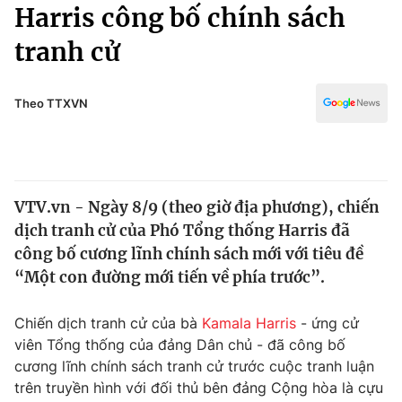
Chính trị
Harris công bố chính sách
Truyền hình
tranh cử
Văn hóa - Giải trí
Xã hội
Y tế
Đời sống
Theo TTXVN
Pháp luật
Công nghệ
Giáo dục
Y tế
VTV.vn - Ngày 8/9 (theo giờ địa phương), chiến
Thế giới
dịch tranh cử của Phó Tổng thống Harris đã
Tin tức
công bố cương lĩnh chính sách mới với tiêu đề
Kinh tế
“Một con đường mới tiến về phía trước”.
Thế giới đó đây
Tài chính
Dữ liệu và đời sống
Câu chuyện quốc tế
Chiến dịch tranh cử của bà
Kamala Harris
- ứng cử
Thị trường
viên Tổng thống của đảng Dân chủ - đã công bố
cương lĩnh chính sách tranh cử trước cuộc tranh luận
Truyền hình
Góc doanh nghiệp
trên truyền hình với đối thủ bên đảng Cộng hòa là cựu