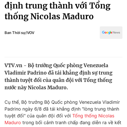
Chính trị
định trung thành với Tổng
Truyền hình
thống Nicolas Maduro
Văn hóa - Giải trí
Xã hội
Y tế
Đời sống
Ban Thời sự/VOV
Pháp luật
Công nghệ
Giáo dục
Y tế
VTV.vn - Bộ trưởng Quốc phòng Venezuela
Thế giới
Vladimir Padrino đã tái khẳng định sự trung
Tin tức
thành tuyệt đối của quân đội với Tổng thống
Kinh tế
nước này Nicolas Maduro.
Thế giới đó đây
Tài chính
Dữ liệu và đời sống
Câu chuyện quốc tế
Cụ thể, Bộ trưởng Bộ Quốc phòng Venezuela Vladimir
Thị trường
Padrino ngày 6/8 đã tái khẳng định "lòng trung thành
tuyệt đối" của quân đội đối với
Tổng thống Nicolas
Truyền hình
Góc doanh nghiệp
Maduro
trong bối cảnh tranh chấp đang diễn ra về kết