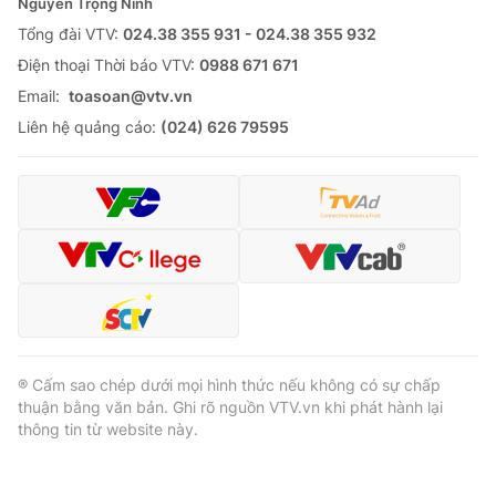
Nguyễn Trọng Ninh
Tổng đài VTV:
024.38 355 931 - 024.38 355 932
Ðiện thoại Thời báo VTV:
0988 671 671
Email:
toasoan@vtv.vn
Liên hệ quảng cáo:
(024) 626 79595
® Cấm sao chép dưới mọi hình thức nếu không có sự chấp
thuận bằng văn bản. Ghi rõ nguồn VTV.vn khi phát hành lại
thông tin từ website này.