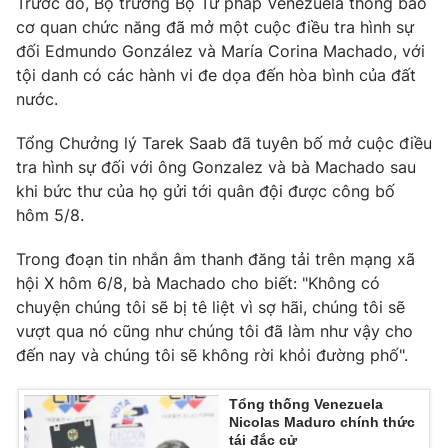
Trước đó, Bộ trưởng Bộ Tư pháp Venezuela thông báo
cơ quan chức năng đã mở một cuộc điều tra hình sự
đối Edmundo González và María Corina Machado, với
tội danh có các hành vi đe dọa đến hòa bình của đất
THỜI BÁO VTV
nước.
Tổng Chưởng lý Tarek Saab đã tuyên bố mở cuộc điều
tra hình sự đối với ông Gonzalez và bà Machado sau
khi bức thư của họ gửi tới quân đội được công bố
Theo dõi báo trên
hôm 5/8.
Cơ quan chủ quản:
Đài Truyền hình Việt Nam
Trong đoạn tin nhắn âm thanh đăng tải trên mạng xã
Cơ quan báo chí:
Thời báo VTV
hội X hôm 6/8, bà Machado cho biết: "Không có
chuyện chúng tôi sẽ bị tê liệt vì sợ hãi, chúng tôi sẽ
Giấy phép hoạt động báo in và báo điện tử số 483/GP-BTTTT
cấp ngày 29/12/2023
vượt qua nó cũng như chúng tôi đã làm như vậy cho
đến nay và chúng tôi sẽ không rời khỏi đường phố".
Tổng Biên tập:
Vũ Thanh Thủy
Phó Tổng Biên tập:
Nguyễn Thị Mỹ Hạnh, Phạm Quốc Thắng,
Nguyễn Trọng Ninh
Tổng thống Venezuela
Nicolas Maduro chính thức
Tổng đài VTV:
024.38 355 931 - 024.38 355 932
tái đắc cử