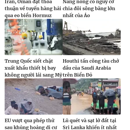
Iran, Oman đạt thỏa
Nắng nóng có nguy cơ
thuận về tuyến hàng hải
chia đôi sông băng lớn
qua eo biển Hormuz
nhất của Áo
Trung Quốc siết chặt
Houthi tấn công tàu chở
xuất khẩu thiết bị bay
dầu của Saudi Arabia
không người lái sang Mỹ
trên Biển Đỏ
EU vượt qua phép thử
Lũ quét và sạt lở đất tại
sau khủng hoảng di cư
Sri Lanka khiến ít nhất