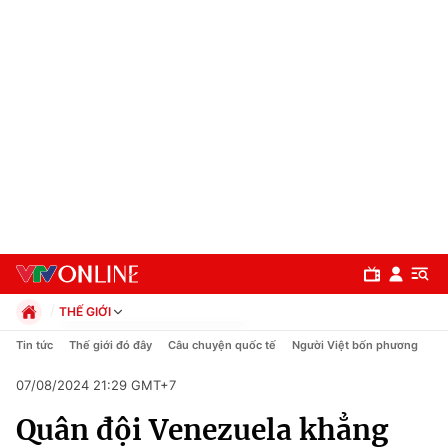
THẾ GIỚI
Chính trị
Tin tức
Thế giới đó đây
Câu chuyện quốc tế
Người Việt bốn phương
Xã hội
07/08/2024 21:29 GMT+7
Pháp luật
Chuyên mục
Kinh tế
Quân đội Venezuela khẳng
Thể thao