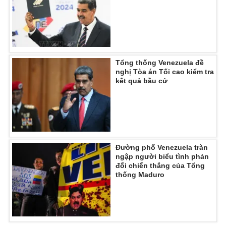
Ðiện thoại Thời báo VTV:
024.66 897 897
Email:
toasoan@vtv.vn
Liên hệ quảng cáo:
024-7300.7108
Tổng thống Venezuela đề
nghị Tòa án Tối cao kiểm tra
kết quả bầu cử
Đường phố Venezuela tràn
ngập người biểu tình phản
đối chiến thắng của Tổng
thống Maduro
® Cấm sao chép dưới mọi hình thức nếu không có sự chấp
thuận bằng văn bản. Ghi rõ nguồn VTV.vn khi phát hành lại
thông tin từ website này.