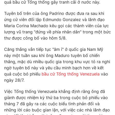
Phim VTV
quả bầu cử Tổng thống gây tranh cãi ở nước này.
Giải trí
Hậu trường
Tuyên bố trên của ông Padrino được đưa ra sau khi
Điện ảnh
ứng cử viên đối lập Edmundo Gonzalez và lãnh đạo
Đời sống
Nhân vật
Maria Corina Machado kêu gọi các thành viên của lực
Âm nhạc
Du lịch
lượng vũ trang "đứng về phía nhân dân" trong một bức
Khán giả
Giáo dục
Sao
thư được công bố vào hôm 5/8.
Làm đẹp
Giải sao mai
Tuyển sinh
Căng thẳng vẫn tiếp tục "âm ỉ" ở quốc gia Nam Mỹ
Công nghệ
Chất lượng cuộc sống
này một tuần sau khi ông Maduro tuyên bố chiến
Học trực tuyến
Hitech Công nghệ tương lai
thắng, mặc dù nhiều quốc gia trong khu vực tỏ ra nghi
Giao lưu trực tuyến
ngờ tuyên bố này và yêu cầu minh bạch hơn về kết
Sản phẩm
quả cuộc bỏ phiếu
bầu cử Tổng thống Venezuela
vào
Lịch phát sóng
ngày 28/7.
Thị trường
Việc Tổng thống Venezuela khẳng định rằng ông đã
Tư vấn
giành được nhiệm kỳ thứ ba trong cuộc bỏ phiếu vào
Chuyên mục khác
tháng 7 đã gây ra các cuộc biểu tình phản đối và
Emagazine
Podcast
những lời cáo buộc gian lận, với việc các nhà lãnh đạo