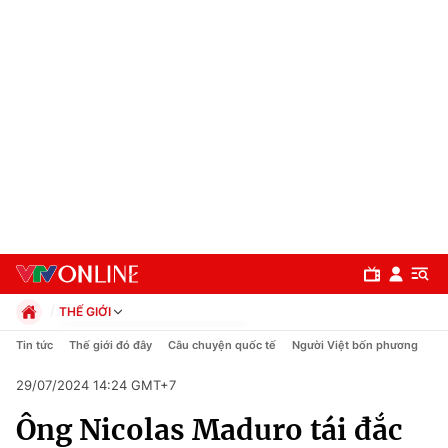
THẾ GIỚI
Chính trị
Tin tức
Thế giới đó đây
Câu chuyện quốc tế
Người Việt bốn phương
Xã hội
29/07/2024 14:24 GMT+7
Pháp luật
Chuyên mục
Kinh tế
Ông Nicolas Maduro tái đắc
Thể thao