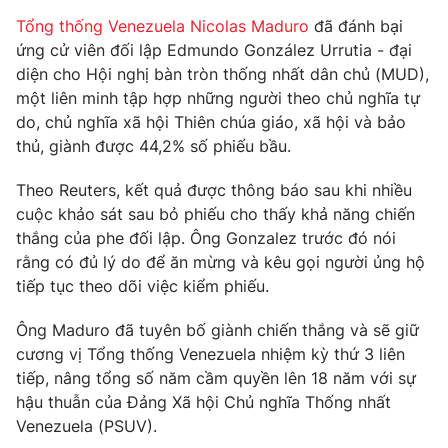
Phim VTV
Giải trí
Tổng thống Venezuela Nicolas Maduro
đã đánh bại
Hậu trường
ứng cử viên đối lập Edmundo González Urrutia - đại
Điện ảnh
diện cho Hội nghị bàn tròn thống nhất dân chủ (MUD),
Đời sống
Nhân vật
một liên minh tập hợp những người theo chủ nghĩa tự
Âm nhạc
Du lịch
do, chủ nghĩa xã hội Thiên chúa giáo, xã hội và bảo
Khán giả
Giáo dục
Sao
thủ, giành được 44,2% số phiếu bầu.
Làm đẹp
Giải sao mai
Tuyển sinh
Theo Reuters, kết quả được thông báo sau khi nhiều
Công nghệ
Chất lượng cuộc sống
cuộc khảo sát sau bỏ phiếu cho thấy khả năng chiến
Học trực tuyến
Hitech Công nghệ tương lai
thắng của phe đối lập. Ông Gonzalez trước đó nói
Giao lưu trực tuyến
rằng có đủ lý do để ăn mừng và kêu gọi người ủng hộ
Sản phẩm
tiếp tục theo dõi việc kiểm phiếu.
Lịch phát sóng
Thị trường
Ông Maduro đã tuyên bố giành chiến thắng và sẽ giữ
cương vị Tổng thống Venezuela nhiệm kỳ thứ 3 liên
Tư vấn
tiếp, nâng tổng số năm cầm quyền lên 18 năm với sự
Chuyên mục khác
hậu thuẫn của Đảng Xã hội Chủ nghĩa Thống nhất
Emagazine
Podcast
Venezuela (PSUV).