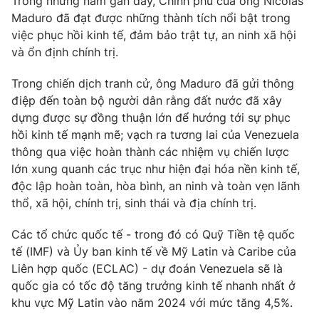
Trong những năm gần đây, Chính phủ của ông Nicolas
Maduro đã đạt được những thành tích nổi bật trong
việc phục hồi kinh tế, đảm bảo trật tự, an ninh xã hội
và ổn định chính trị.
THỜI BÁO VTV
Trong chiến dịch tranh cử, ông Maduro đã gửi thông
điệp đến toàn bộ người dân rằng đất nước đã xây
dựng được sự đồng thuận lớn để hướng tới sự phục
hồi kinh tế mạnh mẽ; vạch ra tương lai của Venezuela
Theo dõi báo trên
thông qua việc hoàn thành các nhiệm vụ chiến lược
lớn xung quanh các trục như hiện đại hóa nền kinh tế,
Cơ quan chủ quản:
Đài Truyền hình Việt Nam
độc lập hoàn toàn, hòa bình, an ninh và toàn vẹn lãnh
Cơ quan báo chí:
Thời báo VTV
thổ, xã hội, chính trị, sinh thái và địa chính trị.
Giấy phép hoạt động báo in và báo điện tử số 483/GP-BTTTT
cấp ngày 29/12/2023
Các tổ chức quốc tế - trong đó có Quỹ Tiền tệ quốc
tế (IMF) và Ủy ban kinh tế về Mỹ Latin và Caribe của
Tổng Biên tập:
Vũ Thanh Thủy
Liên hợp quốc (ECLAC) - dự đoán Venezuela sẽ là
Phó Tổng Biên tập:
Nguyễn Thị Mỹ Hạnh, Phạm Quốc Thắng,
quốc gia có tốc độ tăng trưởng kinh tế nhanh nhất ở
Nguyễn Trọng Ninh
khu vực Mỹ Latin vào năm 2024 với mức tăng 4,5%.
Tổng đài VTV:
024.38 355 931 - 024.38 355 932