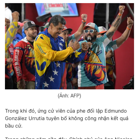
Photo
Infographic
Video
Shorts video
VTV Money
VTV Thể thao
VTV Sức khoẻ
Bất động sản
Thị trường 24h
Tấm lòng Việt
(Ảnh: AFP)
VTV4
Vươn mình bằng AI
Trong khi đó, ứng cử viên của phe đối lập Edmundo
VTV9
VTV8
González Urrutia tuyên bố không công nhận kết quả
bầu cử.
Liên hệ tòa soạn
English