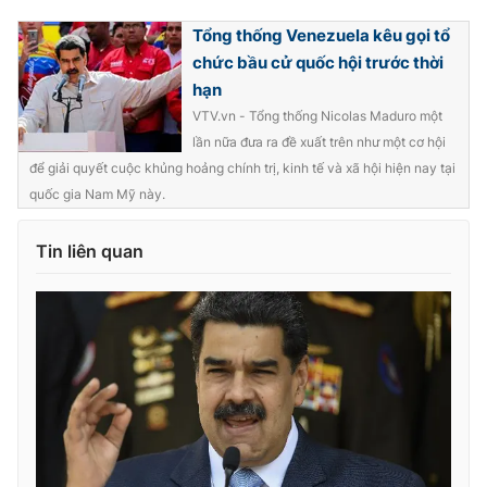
Ðiện thoại Thời báo VTV:
024.66 897 897
Tổng thống Venezuela kêu gọi tổ
Email:
toasoan@vtv.vn
chức bầu cử quốc hội trước thời
Liên hệ quảng cáo:
024-7300.7108
hạn
VTV.vn - Tổng thống Nicolas Maduro một
lần nữa đưa ra đề xuất trên như một cơ hội
để giải quyết cuộc khủng hoảng chính trị, kinh tế và xã hội hiện nay tại
quốc gia Nam Mỹ này.
Tin liên quan
® Cấm sao chép dưới mọi hình thức nếu không có sự chấp
thuận bằng văn bản. Ghi rõ nguồn VTV.vn khi phát hành lại
thông tin từ website này.