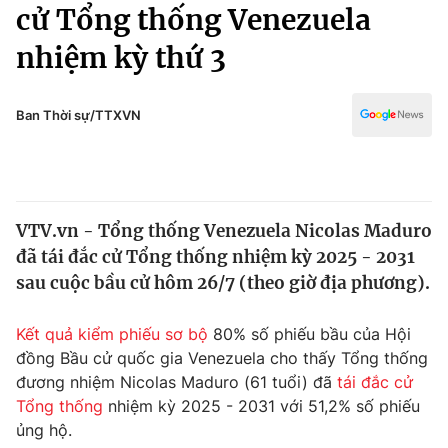
Chính trị
cử Tổng thống Venezuela
Truyền hình
nhiệm kỳ thứ 3
Văn hóa - Giải trí
Xã hội
Y tế
Đời sống
Ban Thời sự/TTXVN
Pháp luật
Công nghệ
Giáo dục
Y tế
VTV.vn - Tổng thống Venezuela Nicolas Maduro
Thế giới
đã tái đắc cử Tổng thống nhiệm kỳ 2025 - 2031
Tin tức
sau cuộc bầu cử hôm 26/7 (theo giờ địa phương).
Kinh tế
Thế giới đó đây
Kết quả kiểm phiếu sơ bộ
80% số phiếu bầu của Hội
Tài chính
Dữ liệu và đời sống
đồng Bầu cử quốc gia Venezuela cho thấy Tổng thống
Câu chuyện quốc tế
Thị trường
đương nhiệm Nicolas Maduro (61 tuổi) đã
tái đắc cử
Tổng thống
nhiệm kỳ 2025 - 2031 với 51,2% số phiếu
Truyền hình
Góc doanh nghiệp
ủng hộ.