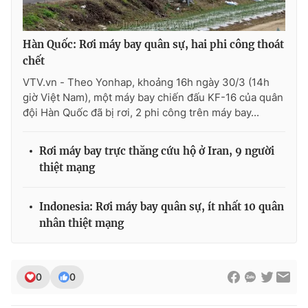
Photo
Infographic
Hàn Quốc: Rơi máy bay quân sự, hai phi công thoát
chết
Video
Shorts video
VTV.vn - Theo Yonhap, khoảng 16h ngày 30/3 (14h
giờ Việt Nam), một máy bay chiến đấu KF-16 của quân
VTV Money
VTV Thể thao
đội Hàn Quốc đã bị rơi, 2 phi công trên máy bay...
VTV Sức khoẻ
Bất động sản
Rơi máy bay trực thăng cứu hộ ở Iran, 9 người
thiệt mạng
Thị trường 24h
Tấm lòng Việt
Indonesia: Rơi máy bay quân sự, ít nhất 10 quân
VTV4
Vươn mình bằng AI
nhân thiệt mạng
VTV9
VTV8
0
0
Liên hệ tòa soạn
English