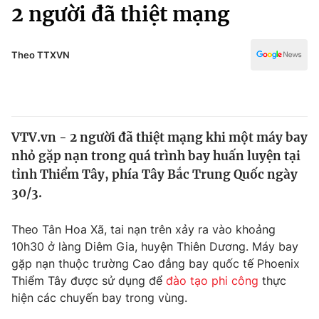
Chính trị
2 người đã thiệt mạng
Truyền hình
Văn hóa - Giải trí
Xã hội
Y tế
Theo TTXVN
Đời sống
Pháp luật
Công nghệ
Giáo dục
Y tế
VTV.vn - 2 người đã thiệt mạng khi một máy bay
nhỏ gặp nạn trong quá trình bay huấn luyện tại
Thế giới
tỉnh Thiểm Tây, phía Tây Bắc Trung Quốc ngày
30/3.
Tin tức
Kinh tế
Thế giới đó đây
Theo Tân Hoa Xã, tai nạn trên xảy ra vào khoảng
Tài chính
10h30 ở làng Diêm Gia, huyện Thiên Dương. Máy bay
Dữ liệu và đời sống
Câu chuyện quốc tế
gặp nạn thuộc trường Cao đẳng bay quốc tế Phoenix
Thị trường
Thiểm Tây được sử dụng để
đào tạo phi công
thực
Truyền hình
Góc doanh nghiệp
hiện các chuyến bay trong vùng.