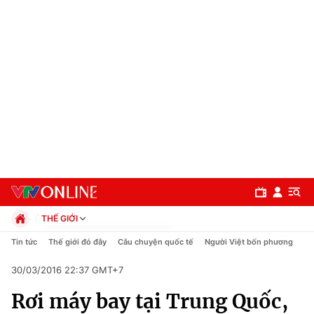
THẾ GIỚI
Chính trị
Tin tức
Thế giới đó đây
Câu chuyện quốc tế
Người Việt bốn phương
Xã hội
30/03/2016 22:37 GMT+7
Pháp luật
Chuyên mục
Kinh tế
Rơi máy bay tại Trung Quốc,
Thể thao