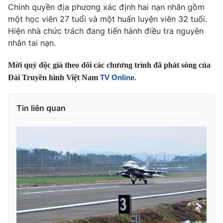
Phim VTV
Chính quyền địa phương xác định hai nạn nhân gồm
Giải trí
một học viên 27 tuổi và một huấn luyện viên 32 tuổi.
Hậu trường
Hiện nhà chức trách đang tiến hành điều tra nguyên
Điện ảnh
Đời sống
Nhân vật
nhân tai nạn.
Âm nhạc
Du lịch
Khán giả
Mời quý độc giả theo dõi các chương trình đã phát sóng của
Giáo dục
Sao
Đài Truyền hình Việt Nam
TV Online
.
Làm đẹp
Giải sao mai
Tuyển sinh
Công nghệ
Chất lượng cuộc sống
Tin liên quan
Học trực tuyến
Hitech Công nghệ tương lai
Giao lưu trực tuyến
Sản phẩm
Lịch phát sóng
Thị trường
Tư vấn
Chuyên mục khác
Emagazine
Podcast