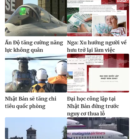
Ðiện thoại Thời báo VTV:
024.66 897 897
Email:
toasoan@vtv.vn
Liên hệ quảng cáo:
024-7300.7108
Ấn Độ tăng cường năng
Nga: Xu hướng người về
lực không quân
hưu trở lại làm việc
Nhật Bản sẽ tăng chi
Đại học công lập tại
tiêu quốc phòng
Nhật Bản đứng trước
® Cấm sao chép dưới mọi hình thức nếu không có sự chấp
nguy cơ thua lỗ
thuận bằng văn bản. Ghi rõ nguồn VTV.vn khi phát hành lại
thông tin từ website này.