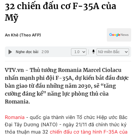
Chính trị
32 chiến đấu cơ F-35A của
Truyền hình
Mỹ
Văn hóa - Giải trí
Xã hội
Y tế
Đời sống
An Khê (Theo AFP)
Pháp luật
Công nghệ
Giáo dục
Nghe đọc bài
2:09
Y tế
VTV.vn - Thủ tướng Romania Marcel Ciolacu
Thế giới
nhấn mạnh phi đội F-35A, dự kiến bắt đầu được
Tin tức
bàn giao từ đầu những năm 2030, sẽ “tăng
Kinh tế
cường đáng kể” năng lực phòng thủ của
Thế giới đó đây
Romania.
Tài chính
Dữ liệu và đời sống
Câu chuyện quốc tế
Thị trường
Romania
- quốc gia thành viên Tổ chức Hiệp ước Bắc
Đại Tây Dương (NATO) - ngày 21/11 đã chính thức ký
Truyền hình
Góc doanh nghiệp
thỏa thuận mua 32
chiến đấu cơ tàng hình F-35A của