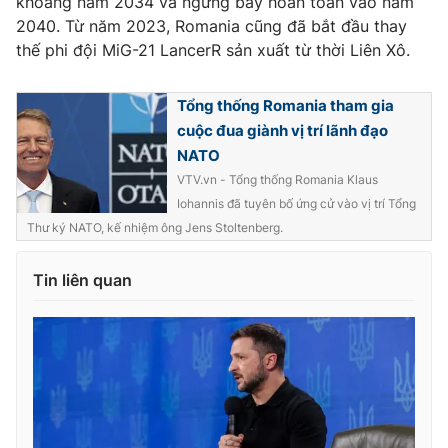
khoảng năm 2034 và ngừng bay hoàn toàn vào năm
2040. Từ năm 2023, Romania cũng đã bắt đầu thay
thế phi đội MiG-21 LancerR sản xuất từ thời Liên Xô.
THỜI BÁO VTV
Tổng thống Romania tham gia
cuộc đua giành vị trí lãnh đạo
NATO
VTV.vn - Tổng thống Romania Klaus
Theo dõi báo trên
Iohannis đã tuyên bố ứng cử vào vị trí Tổng
Thư ký NATO, kế nhiệm ông Jens Stoltenberg.
Cơ quan chủ quản:
Đài Truyền hình Việt Nam
Cơ quan báo chí:
Tin liên quan
Thời báo VTV
Giấy phép hoạt động báo in và báo điện tử số 483/GP-BTTTT
cấp ngày 29/12/2023
Tổng Biên tập:
Vũ Thanh Thủy
Phó Tổng Biên tập:
Nguyễn Thị Mỹ Hạnh, Phạm Quốc Thắng,
Nguyễn Trọng Ninh
Tổng đài VTV:
024.38 355 931 - 024.38 355 932