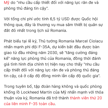
Phim VTV
Mỹ
do “nhu cầu cấp thiết đối với năng lực răn đe và
Giải trí
phòng thủ đáng tin cậy".
Hậu trường
Điện ảnh
Với tổng chi phí ước tính 6,5 tỷ USD được Quốc hội
Đời sống
Nhân vật
thông qua, đây là thương vụ mua sắm thiết bị quân sự
Âm nhạc
Du lịch
Khán giả
đắt đỏ nhất trong lịch sử Romania.
Giáo dục
Sao
Làm đẹp
Giải sao mai
Phát biểu tại lễ ký, Thủ tướng Romania Marcel Ciolacu
Tuyển sinh
nhấn mạnh phi đội F-35A, dự kiến bắt đầu được bàn
Công nghệ
Chất lượng cuộc sống
giao từ đầu những năm 2030, sẽ "tăng cường đáng
Học trực tuyến
Hitech Công nghệ tương lai
kể" năng lực phòng thủ của Romania, đồng thời đánh
Giao lưu trực tuyến
giá tình hình địa chính trị hiện nay cho thấy "nhu cầu
Sản phẩm
cấp thiết đối với năng lực răn đe và phòng thủ đáng
Lịch phát sóng
tin cậy, cả ở cấp độ đồng minh lẫn cấp độ quốc gia".
Thị trường
Tư vấn
Trong tuyên bố, tập đoàn hàng không và quốc phòng
khổng lồ Lockheed Martin của Mỹ nhấn mạnh với thỏa
Chuyên mục khác
thuận vừa ký, Romania đã trở thành
thành viên thứ 20
Emagazine
Podcast
của liên minh F-35 toàn cầu
.