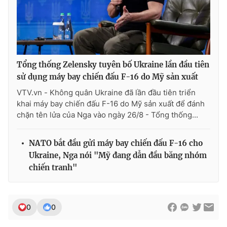
Ðiện thoại Thời báo VTV:
024.66 897 897
Email:
toasoan@vtv.vn
Liên hệ quảng cáo:
024-7300.7108
Tổng thống Zelensky tuyên bố Ukraine lần đầu tiên
sử dụng máy bay chiến đấu F-16 do Mỹ sản xuất
VTV.vn - Không quân Ukraine đã lần đầu tiên triển
khai máy bay chiến đấu F-16 do Mỹ sản xuất để đánh
chặn tên lửa của Nga vào ngày 26/8 - Tổng thống...
NATO bắt đầu gửi máy bay chiến đấu F-16 cho
Ukraine, Nga nói "Mỹ đang dẫn đầu băng nhóm
chiến tranh"
® Cấm sao chép dưới mọi hình thức nếu không có sự chấp
thuận bằng văn bản. Ghi rõ nguồn VTV.vn khi phát hành lại
thông tin từ website này.
0
0