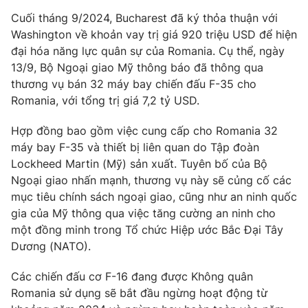
Cuối tháng 9/2024, Bucharest đã ký thỏa thuận với
Photo
Infographic
Washington về khoản vay trị giá 920 triệu USD để hiện
đại hóa năng lực quân sự của Romania. Cụ thể, ngày
Video
Shorts video
13/9, Bộ Ngoại giao Mỹ thông báo đã thông qua
thương vụ bán 32 máy bay chiến đấu F-35 cho
Romania, với tổng trị giá 7,2 tỷ USD.
VTV Money
VTV Thể thao
Hợp đồng bao gồm việc cung cấp cho Romania 32
VTV Sức khoẻ
Bất động sản
máy bay F-35 và thiết bị liên quan do Tập đoàn
Lockheed Martin (Mỹ) sản xuất. Tuyên bố của Bộ
Ngoại giao nhấn mạnh, thương vụ này sẽ củng cố các
Thị trường 24h
Tấm lòng Việt
mục tiêu chính sách ngoại giao, cũng như an ninh quốc
gia của Mỹ thông qua việc tăng cường an ninh cho
VTV4
Vươn mình bằng AI
một đồng minh trong Tổ chức Hiệp ước Bắc Đại Tây
Dương (NATO).
VTV9
VTV8
Các chiến đấu cơ F-16 đang được Không quân
Romania sử dụng sẽ bắt đầu ngừng hoạt động từ
Liên hệ tòa soạn
English