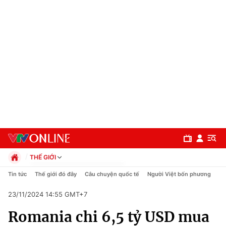
THẾ GIỚI
Chính trị
Tin tức
Thế giới đó đây
Câu chuyện quốc tế
Người Việt bốn phương
Xã hội
23/11/2024 14:55 GMT+7
Pháp luật
Chuyên mục
Kinh tế
Romania chi 6,5 tỷ USD mua
Thể thao