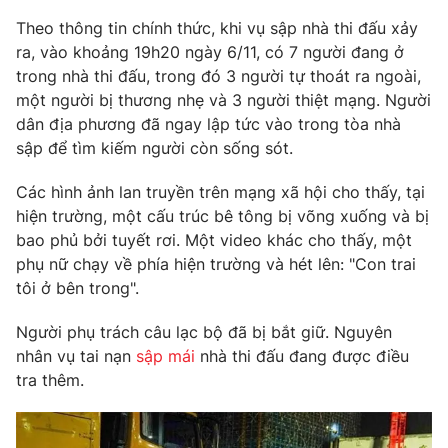
Phim VTV
Giải trí
Theo thông tin chính thức, khi vụ sập nhà thi đấu xảy
Hậu trường
ra, vào khoảng 19h20 ngày 6/11, có 7 người đang ở
Điện ảnh
trong nhà thi đấu, trong đó 3 người tự thoát ra ngoài,
Đời sống
Nhân vật
một người bị thương nhẹ và 3 người thiệt mạng. Người
Âm nhạc
Du lịch
dân địa phương đã ngay lập tức vào trong tòa nhà
Khán giả
Giáo dục
Sao
sập để tìm kiếm người còn sống sót.
Làm đẹp
Giải sao mai
Tuyển sinh
Các hình ảnh lan truyền trên mạng xã hội cho thấy, tại
Công nghệ
Chất lượng cuộc sống
hiện trường, một cấu trúc bê tông bị võng xuống và bị
Học trực tuyến
Hitech Công nghệ tương lai
bao phủ bởi tuyết rơi. Một video khác cho thấy, một
Giao lưu trực tuyến
phụ nữ chạy về phía hiện trường và hét lên: "Con trai
Sản phẩm
tôi ở bên trong".
Lịch phát sóng
Thị trường
Người phụ trách câu lạc bộ đã bị bắt giữ. Nguyên
nhân vụ tai nạn
sập mái
nhà thi đấu đang được điều
Tư vấn
tra thêm.
Chuyên mục khác
Emagazine
Podcast