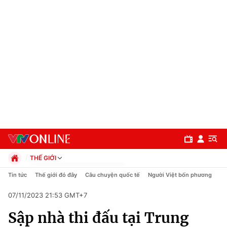
THẾ GIỚI
Chính trị
Tin tức
Thế giới đó đây
Câu chuyện quốc tế
Người Việt bốn phương
Xã hội
07/11/2023 21:53 GMT+7
Pháp luật
Chuyên mục
Kinh tế
Sập nhà thi đấu tại Trung
Thể thao