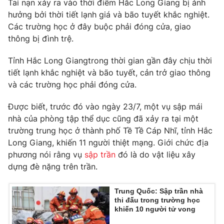
Tai nạn xảy ra vào thời điểm Hắc Long Giang bị ảnh
hưởng bởi thời tiết lạnh giá và bão tuyết khắc nghiệt.
Các trường học ở đây buộc phải đóng cửa, giao
thông bị đình trệ.
THỜI BÁO VTV
Tỉnh Hắc Long Giangtrong thời gian gần đây chịu thời
tiết lạnh khắc nghiệt và bão tuyết, cản trở giao thông
và các trường học phải đóng cửa.
Theo dõi báo trên
Được biết, trước đó vào ngày 23/7, một vụ sập mái
nhà của phòng tập thể dục cũng đã xảy ra tại một
Cơ quan chủ quản:
Đài Truyền hình Việt Nam
trường trung học ở thành phố Tề Tề Cáp Nhĩ, tỉnh Hắc
Cơ quan báo chí:
Thời báo VTV
Long Giang, khiến 11 người thiệt mạng. Giới chức địa
Giấy phép hoạt động báo in và báo điện tử số 483/GP-BTTTT
phương nói rằng vụ
sập trần
đó là do vật liệu xây
cấp ngày 29/12/2023
dựng đè nặng trên trần.
Tổng Biên tập:
Vũ Thanh Thủy
Phó Tổng Biên tập:
Trung Quốc: Sập trần nhà
Nguyễn Thị Mỹ Hạnh, Phạm Quốc Thắng,
thi đấu trong trường học
Nguyễn Trọng Ninh
khiến 10 người tử vong
Tổng đài VTV:
024.38 355 931 - 024.38 355 932