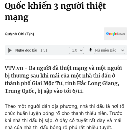
Chính trị
Quốc khiến 3 người thiệt
Truyền hình
mạng
Văn hóa - Giải trí
Xã hội
Y tế
Đời sống
Quỳnh Chi (T/h)
Pháp luật
Công nghệ
Giáo dục
Nghe đọc bài
1:51
Y tế
VTV.vn - Ba người đã thiệt mạng và một người
Thế giới
bị thương sau khi mái của một nhà thi đấu ở
Tin tức
thành phố Giai Mộc Tư, tỉnh Hắc Long Giang,
Kinh tế
Trung Quốc, bị sập vào tối 6/11.
Thế giới đó đây
Tài chính
Dữ liệu và đời sống
Câu chuyện quốc tế
Theo một người dân địa phương, nhà thi đấu là nơi tổ
Thị trường
chức huấn luyện bóng rổ cho thanh thiếu niên. Trước
khi nhà thi đấu bị sập, ở đây có tuyết rất dày và mái
Truyền hình
Góc doanh nghiệp
nhà của nhà thi đấu bóng rổ phủ rất nhiều tuyết.