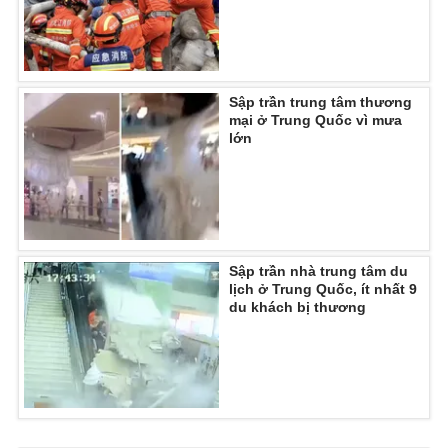
Ðiện thoại Thời báo VTV:
024.66 897 897
Email:
toasoan@vtv.vn
Liên hệ quảng cáo:
024-7300.7108
Sập trần trung tâm thương
mại ở Trung Quốc vì mưa
lớn
Sập trần nhà trung tâm du
lịch ở Trung Quốc, ít nhất 9
du khách bị thương
® Cấm sao chép dưới mọi hình thức nếu không có sự chấp
thuận bằng văn bản. Ghi rõ nguồn VTV.vn khi phát hành lại
thông tin từ website này.