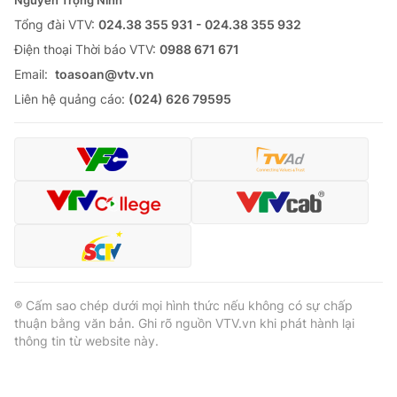
Tổng đài VTV:
024.38 355 931 - 024.38 355 932
Ðiện thoại Thời báo VTV:
0988 671 671
Email:
toasoan@vtv.vn
Liên hệ quảng cáo:
(024) 626 79595
® Cấm sao chép dưới mọi hình thức nếu không có sự chấp
thuận bằng văn bản. Ghi rõ nguồn VTV.vn khi phát hành lại
thông tin từ website này.