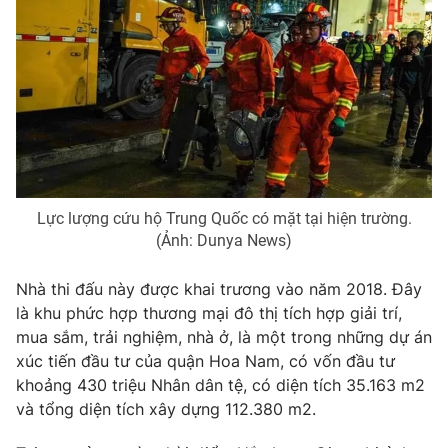
Photo
Infographic
Video
Shorts video
VTV Money
VTV Thể thao
VTV Sức khoẻ
Bất động sản
Lực lượng cứu hộ Trung Quốc có mặt tại hiện trường.
(Ảnh: Dunya News)
Thị trường 24h
Tấm lòng Việt
Nhà thi đấu này được khai trương vào năm 2018. Đây
là khu phức hợp thương mại đô thị tích hợp giải trí,
VTV4
Vươn mình bằng AI
mua sắm, trải nghiệm, nhà ở, là một trong những dự án
xúc tiến đầu tư của quận Hoa Nam, có vốn đầu tư
VTV9
VTV8
khoảng 430 triệu Nhân dân tệ, có diện tích 35.163 m2
và tổng diện tích xây dựng 112.380 m2.
Liên hệ tòa soạn
English