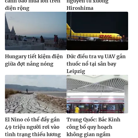
cảnh báo mưa lớn trên
nguyên tử xuống
diện rộng
Hiroshima
Hungary tiết kiệm điện
Đức điều tra vụ UAV gắn
giữa đợt nắng nóng
thuốc nổ tại sân bay
Leipzig
El Nino có thể đẩy gần
Trung Quốc: Bắc Kinh
49 triệu người rơi vào
công bố quy hoạch
tình trạng thiếu lương
không gian ngầm