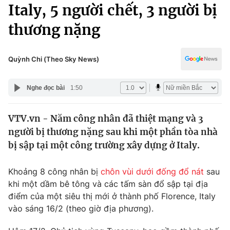
Chính trị
Italy, 5 người chết, 3 người bị
Truyền hình
thương nặng
Văn hóa - Giải trí
Xã hội
Y tế
Đời sống
Quỳnh Chi (Theo Sky News)
Pháp luật
Công nghệ
Giáo dục
Nghe đọc bài
1:50
Y tế
VTV.vn - Năm công nhân đã thiệt mạng và 3
Thế giới
người bị thương nặng sau khi một phần tòa nhà
Tin tức
bị sập tại một công trường xây dựng ở Italy.
Kinh tế
Thế giới đó đây
Khoảng 8 công nhân bị
chôn vùi dưới đống đổ nát
sau
Tài chính
Dữ liệu và đời sống
khi một dầm bê tông và các tấm sàn đổ sập tại địa
Câu chuyện quốc tế
Thị trường
điểm của một siêu thị mới ở thành phố Florence, Italy
vào sáng 16/2 (theo giờ địa phương).
Truyền hình
Góc doanh nghiệp