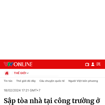
THẾ GIỚI
Chính trị
Tin tức
Thế giới đó đây
Câu chuyện quốc tế
Người Việt bốn phương
Xã hội
18/02/2024 17:21 GMT+7
Pháp luật
Chuyên mục
Kinh tế
Sập tòa nhà tại công trường ở
Thể thao