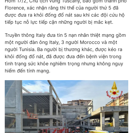
Hôm 17/2, Chủ tịch vùng Tuscany, bao gồm thành phố
Phim VTV
Giải trí
Florence, xác nhận rằng thi thể của người thứ 5 đã
Hậu trường
được đưa ra khỏi đống đổ nát sau khi các đội cứu hộ
Điện ảnh
tiếp tục nỗ lực tiếp cận những người bị mắc kẹt.
Đời sống
Nhân vật
Âm nhạc
Truyền thông Italy đưa tin 5 nạn nhân thiệt mạng gồm
Du lịch
Khán giả
Giáo dục
một người đàn ông Italy, 3 người Morocco và một
Sao
Làm đẹp
Giải sao mai
người Tunisia. Ba người bị thương khác, được kéo ra
Tuyển sinh
khỏi đống đổ nát, đã được đưa đến bệnh viện trong
Công nghệ
Chất lượng cuộc sống
tình trạng sức khỏe nghiêm trọng nhưng không nguy
Học trực tuyến
Hitech Công nghệ tương lai
hiểm đến tính mạng.
Giao lưu trực tuyến
Sản phẩm
Lịch phát sóng
Thị trường
Tư vấn
Chuyên mục khác
Emagazine
Podcast