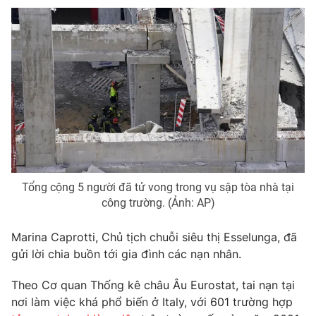
THỜI BÁO VTV
Theo dõi báo trên
Cơ quan chủ quản:
Đài Truyền hình Việt Nam
Tổng cộng 5 người đã tử vong trong vụ sập tòa nhà tại
Cơ quan báo chí:
Thời báo VTV
công trường. (Ảnh: AP)
Giấy phép hoạt động báo in và báo điện tử số 483/GP-BTTTT
cấp ngày 29/12/2023
Marina Caprotti, Chủ tịch chuỗi siêu thị Esselunga, đã
Tổng Biên tập:
Vũ Thanh Thủy
gửi lời chia buồn tới gia đình các nạn nhân.
Phó Tổng Biên tập:
Nguyễn Thị Mỹ Hạnh, Phạm Quốc Thắng,
Theo Cơ quan Thống kê châu Âu Eurostat, tai nạn tại
Nguyễn Trọng Ninh
nơi làm việc khá phổ biến ở Italy, với 601 trường hợp
Tổng đài VTV:
024.38 355 931 - 024.38 355 932