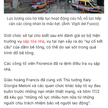
Photo
Infographic
Lực lượng cứu hộ tiếp tục hoạt động cứu hỗ, nỗ lực tiếp
Video
Shorts video
cận các công nhân bị mắc kẹt. (Ảnh: Vigili del Fuoco)
Giới chức sở tại cho biết sau khi đánh giá sơ bộ hiện
VTV Money
VTV Thể thao
trường vụ
sập tòa nhà
, vụ tai nạn xảy ra do "sự cố kết
cấu" của dầm bê tông, có thể do sai sót trong quá
VTV Sức khoẻ
Bất động sản
trình đổ bê tông.
Các công tố viên Florence đã ra lệnh điều tra vụ sập
Thị trường 24h
Tấm lòng Việt
nhà.
VTV4
Vươn mình bằng AI
Giáo hoàng Francis đã cùng với Thủ tướng Italy
Giorgia Meloni và các quan chức khác bày tỏ sự đau
buồn trước những nạn nhân thiệt mạng, và hôm 17/2
VTV9
VTV8
đã kêu gọi "những nỗ lực nhiều hơn nữa từ những
người chịu trách nhiệm bảo vệ người lao động".
Liên hệ tòa soạn
English