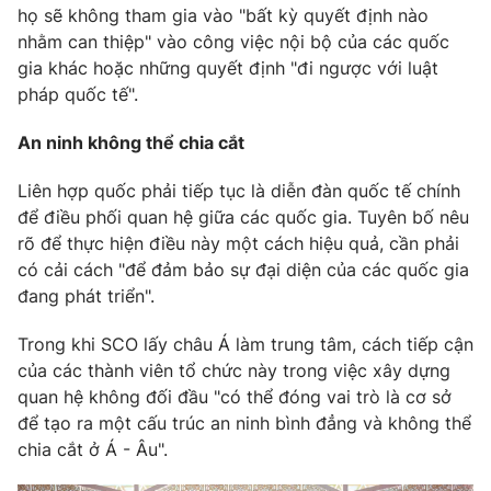
họ sẽ không tham gia vào "bất kỳ quyết định nào
Photo
Infographic
nhằm can thiệp" vào công việc nội bộ của các quốc
gia khác hoặc những quyết định "đi ngược với luật
pháp quốc tế".
Video
Shorts video
An ninh không thể chia cắt
VTV Money
VTV Thể thao
Liên hợp quốc phải tiếp tục là diễn đàn quốc tế chính
để điều phối quan hệ giữa các quốc gia. Tuyên bố nêu
VTV Sức khoẻ
Bất động sản
rõ để thực hiện điều này một cách hiệu quả, cần phải
có cải cách "để đảm bảo sự đại diện của các quốc gia
Thị trường 24h
Tấm lòng Việt
đang phát triển".
Trong khi SCO lấy châu Á làm trung tâm, cách tiếp cận
VTV4
Vươn mình bằng AI
của các thành viên tổ chức này trong việc xây dựng
quan hệ không đối đầu "có thể đóng vai trò là cơ sở
VTV9
VTV8
để tạo ra một cấu trúc an ninh bình đẳng và không thể
chia cắt ở Á - Âu".
Liên hệ tòa soạn
English