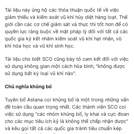
Email:
toasoan@vtv.vn
Liên hệ quảng cáo:
024-7300.7108
Tài liệu này ủng hộ các thỏa thuận quốc tế về việc
giảm thiểu và kiểm soát vũ khí hủy diệt hàng loạt. Thế
giới cần các cơ chế giám sát và thực thi tốt hơn để có
quyền lực ràng buộc về mặt pháp lý đối với tất cả các
quốc gia ký kết nhằm kiểm soát vũ khí hạt nhân, vũ
khí hóa học và vũ khí sinh học.
Tài liệu cho biết SCO cũng bày tỏ cam kết đối với việc
sử dụng không gian một cách hòa bình, "không được
sử dụng bất kỳ loại vũ khí nào".
Chủ nghĩa khủng bố
® Cấm sao chép dưới mọi hình thức nếu không có sự chấp
Tuyên bố Astana coi khủng bố là một trong những vấn
thuận bằng văn bản. Ghi rõ nguồn VTV.vn khi phát hành lại
thông tin từ website này.
đề toàn cầu quan trọng nhất. Các thành viên SCO coi
việc sử dụng "các nhóm khủng bố, ly khai và cực đoan
cho các mục tiêu ích kỷ là không thể chấp nhận được"
và kêu gọi tất cả các quốc gia tránh tiêu chuẩn kép