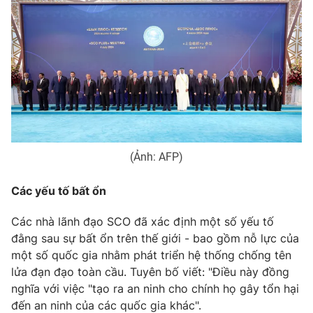
THỜI BÁO VTV
Theo dõi báo trên
Cơ quan chủ quản:
Đài Truyền hình Việt Nam
(Ảnh: AFP)
Cơ quan báo chí:
Thời báo VTV
Giấy phép hoạt động báo in và báo điện tử số 483/GP-BTTTT
Các yếu tố bất ổn
cấp ngày 29/12/2023
Các nhà lãnh đạo SCO đã xác định một số yếu tố
Tổng Biên tập:
Vũ Thanh Thủy
đằng sau sự bất ổn trên thế giới - bao gồm nỗ lực của
Phó Tổng Biên tập:
Nguyễn Thị Mỹ Hạnh, Phạm Quốc Thắng,
một số quốc gia nhằm phát triển hệ thống chống tên
Nguyễn Trọng Ninh
lửa đạn đạo toàn cầu. Tuyên bố viết: "Điều này đồng
Tổng đài VTV:
024.38 355 931 - 024.38 355 932
nghĩa với việc "tạo ra an ninh cho chính họ gây tổn hại
Ðiện thoại Thời báo VTV:
024.66 897 897
đến an ninh của các quốc gia khác".