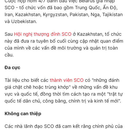
Cuộc họp hôm 4/7 đánh dấu việc Belarus gia nhập
Phim VTV
Giải trí
SCO - tổ chức vốn đã bao gồm Trung Quốc, Ấn Độ,
Hậu trường
Iran, Kazakhstan, Kyrgyzstan, Pakistan, Nga, Tajikistan
Điện ảnh
và Uzbekistan.
Đời sống
Nhân vật
Âm nhạc
Sau
Hội nghị thượng đỉnh SCO
ở Kazakhstan, tổ chức
Du lịch
Khán giả
Giáo dục
này đã đưa ra tuyên bố cuối cùng cập nhật quan điểm
Sao
Làm đẹp
Giải sao mai
của mình về các vấn đề môi trường và quản trị toàn
Tuyển sinh
cầu.
Công nghệ
Chất lượng cuộc sống
Học trực tuyến
Đa cực
Hitech Công nghệ tương lai
Giao lưu trực tuyến
Sản phẩm
Tài liệu cho biết các
thành viên SCO
có "những đánh
giá chặt chẽ hoặc trùng khớp" về những vấn đề khu
Lịch phát sóng
Thị trường
vực và quốc tế, đồng thời tìm cách tạo ra một "trật tự
quốc tế dân chủ, công bằng, chính trị và kinh tế mới".
Tư vấn
Chuyên mục khác
Không can thiệp
Emagazine
Podcast
Các nhà lãnh đạo SCO đã cam kết rằng chính phủ của