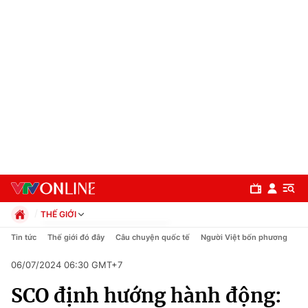
THẾ GIỚI
Chính trị
Tin tức
Thế giới đó đây
Câu chuyện quốc tế
Người Việt bốn phương
Xã hội
06/07/2024 06:30 GMT+7
Pháp luật
Chuyên mục
Kinh tế
SCO định hướng hành động:
Thể thao