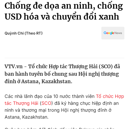
Chính trị
Chống đe dọa an ninh, chống
Truyền hình
USD hóa và chuyển đổi xanh
Văn hóa - Giải trí
Xã hội
Y tế
Đời sống
Quỳnh Chi (Theo RT)
Pháp luật
Công nghệ
Giáo dục
Y tế
VTV.vn - Tổ chức Hợp tác Thượng Hải (SCO) đã
Thế giới
ban hành tuyên bố chung sau Hội nghị thượng
Tin tức
đỉnh ở Astana, Kazakhstan.
Kinh tế
Thế giới đó đây
Các nhà lãnh đạo của 10 nước thành viên
Tổ chức Hợp
Tài chính
Dữ liệu và đời sống
tác Thượng Hải
(
SCO
) đã ký hàng chục hiệp định an
Câu chuyện quốc tế
Thị trường
ninh và thương mại trong Hội nghị thượng đỉnh ở
Astana, Kazakhstan.
Truyền hình
Góc doanh nghiệp