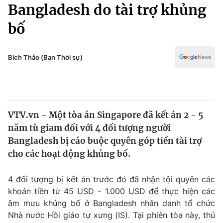
Chính trị
Bangladesh do tài trợ khủng
Truyền hình
bố
Văn hóa - Giải trí
Xã hội
Y tế
Đời sống
Bích Thảo (Ban Thời sự)
Pháp luật
Công nghệ
Giáo dục
Y tế
VTV.vn - Một tòa án Singapore đã kết án 2 - 5
Thế giới
năm tù giam đối với 4 đối tượng người
Tin tức
Bangladesh bị cáo buộc quyên góp tiền tài trợ
Kinh tế
cho các hoạt động khủng bố.
Thế giới đó đây
Tài chính
Dữ liệu và đời sống
Câu chuyện quốc tế
4 đối tượng bị kết án trước đó đã nhận tội quyên các
Thị trường
khoản tiền từ 45 USD - 1.000 USD để thực hiện các
âm mưu khủng bố ở Bangladesh nhân danh tổ chức
Truyền hình
Góc doanh nghiệp
Nhà nước Hồi giáo tự xưng (IS). Tại phiên tòa này, thủ