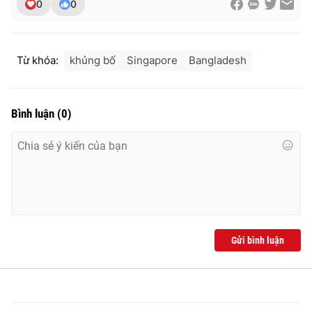
0
0
Từ khóa:
khủng bố
Singapore
Bangladesh
THỜI BÁO VTV
Bình luận
(
0
)
Theo dõi báo trên
Cơ quan chủ quản:
Đài Truyền hình Việt Nam
Cơ quan báo chí:
Thời báo VTV
Giấy phép hoạt động báo in và báo điện tử số 483/GP-BTTTT
cấp ngày 29/12/2023
Gửi bình luận
Tổng Biên tập:
Vũ Thanh Thủy
Phó Tổng Biên tập:
Nguyễn Thị Mỹ Hạnh, Phạm Quốc Thắng,
Nguyễn Trọng Ninh
Tổng đài VTV:
024.38 355 931 - 024.38 355 932