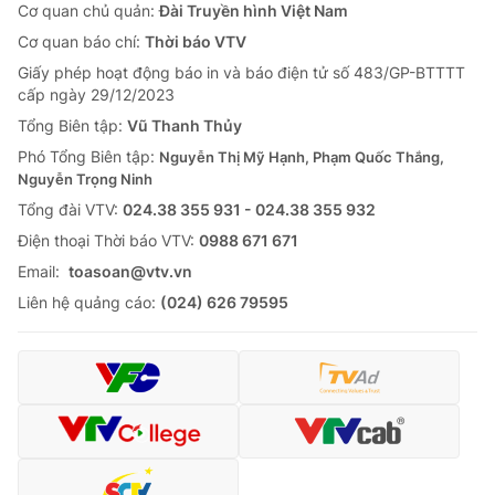
Cơ quan chủ quản:
Đài Truyền hình Việt Nam
Cơ quan báo chí:
Thời báo VTV
Giấy phép hoạt động báo in và báo điện tử số 483/GP-BTTTT
cấp ngày 29/12/2023
Tổng Biên tập:
Vũ Thanh Thủy
Phó Tổng Biên tập:
Nguyễn Thị Mỹ Hạnh, Phạm Quốc Thắng,
Nguyễn Trọng Ninh
Tổng đài VTV:
024.38 355 931 - 024.38 355 932
Ðiện thoại Thời báo VTV:
0988 671 671
Email:
toasoan@vtv.vn
Liên hệ quảng cáo:
(024) 626 79595