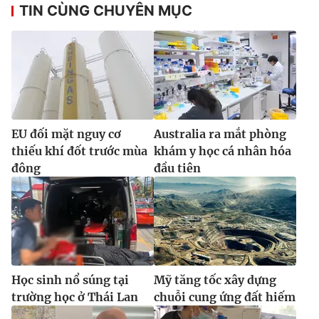
Ðiện thoại Thời báo VTV:
024.66 897 897
TIN CÙNG CHUYÊN MỤC
Email:
toasoan@vtv.vn
Liên hệ quảng cáo:
024-7300.7108
EU đối mặt nguy cơ
Australia ra mắt phòng
thiếu khí đốt trước mùa
khám y học cá nhân hóa
đông
đầu tiên
® Cấm sao chép dưới mọi hình thức nếu không có sự chấp
thuận bằng văn bản. Ghi rõ nguồn VTV.vn khi phát hành lại
thông tin từ website này.
Học sinh nổ súng tại
Mỹ tăng tốc xây dựng
trường học ở Thái Lan
chuỗi cung ứng đất hiếm