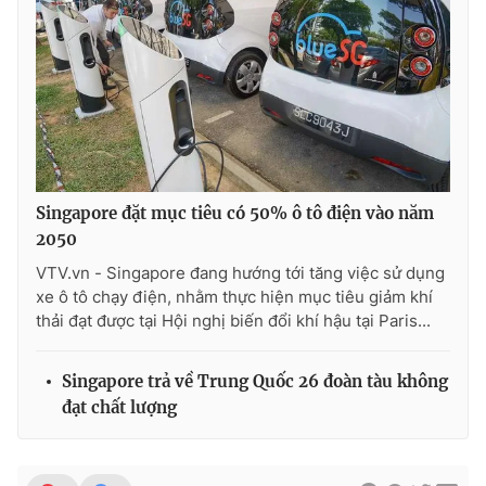
Photo
Infographic
Video
Shorts video
VTV Money
VTV Thể thao
Singapore đặt mục tiêu có 50% ô tô điện vào năm
VTV Sức khoẻ
Bất động sản
2050
VTV.vn - Singapore đang hướng tới tăng việc sử dụng
Thị trường 24h
Tấm lòng Việt
xe ô tô chạy điện, nhằm thực hiện mục tiêu giảm khí
thải đạt được tại Hội nghị biến đổi khí hậu tại Paris...
VTV4
Vươn mình bằng AI
Singapore trả về Trung Quốc 26 đoàn tàu không
đạt chất lượng
VTV9
VTV8
Liên hệ tòa soạn
English