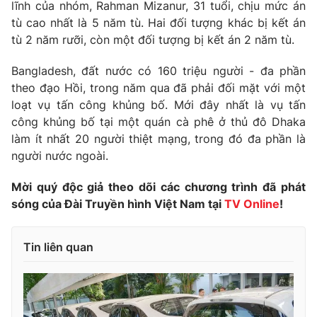
Phim VTV
lĩnh của nhóm, Rahman Mizanur, 31 tuổi, chịu mức án
Giải trí
tù cao nhất là 5 năm tù. Hai đối tượng khác bị kết án
Hậu trường
tù 2 năm rưỡi, còn một đối tượng bị kết án 2 năm tù.
Điện ảnh
Đời sống
Nhân vật
Bangladesh, đất nước có 160 triệu người - đa phần
Âm nhạc
Du lịch
theo đạo Hồi, trong năm qua đã phải đối mặt với một
Khán giả
Giáo dục
Sao
loạt vụ tấn công khủng bố. Mới đây nhất là vụ tấn
Làm đẹp
Giải sao mai
công khủng bố tại một quán cà phê ở thủ đô Dhaka
Tuyển sinh
Công nghệ
làm ít nhất 20 người thiệt mạng, trong đó đa phần là
Chất lượng cuộc sống
Học trực tuyến
người nước ngoài.
Hitech Công nghệ tương lai
Giao lưu trực tuyến
Mời quý độc giả theo dõi các chương trình đã phát
Sản phẩm
sóng của Đài Truyền hình Việt Nam tại
TV Online
!
Lịch phát sóng
Thị trường
Tin liên quan
Tư vấn
Chuyên mục khác
Emagazine
Podcast