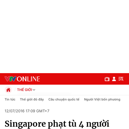
THẾ GIỚI
Chính trị
Tin tức
Thế giới đó đây
Câu chuyện quốc tế
Người Việt bốn phương
Xã hội
12/07/2016 17:09 GMT+7
Pháp luật
Chuyên mục
Kinh tế
Singapore phạt tù 4 người
Thể thao