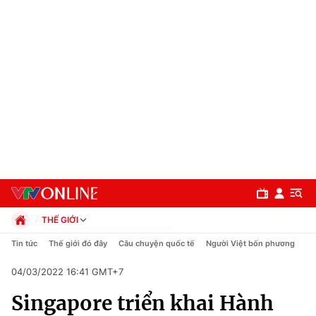
THẾ GIỚI
Chính trị
Tin tức
Thế giới đó đây
Câu chuyện quốc tế
Người Việt bốn phương
Xã hội
04/03/2022 16:41 GMT+7
Pháp luật
Chuyên mục
Kinh tế
Singapore triển khai Hành
Thể thao