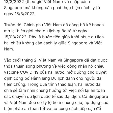
Phim VTV
13/3/2022 (theo giờ Việt Nam) và nhập cảnh
Giải trí
Singapore mà không cần phải thực hiện cách ly từ
Hậu trường
ngày 16/3/2022.
Điện ảnh
Đời sống
Nhân vật
Trước đó, Chính phủ Việt Nam đã công bố kế hoạch
Âm nhạc
Du lịch
mở lại biên giới cho du lịch quốc tế từ ngày
Khán giả
Giáo dục
Sao
15/03/2022. Đây là bước tiến giúp khôi phục du lịch
Làm đẹp
Giải sao mai
hai chiều không cần cách ly giữa Singapore và Việt
Tuyển sinh
Nam.
Công nghệ
Chất lượng cuộc sống
Học trực tuyến
Hitech Công nghệ tương lai
Vào cuối tháng 2, Việt Nam và Singapore đã đạt được
Giao lưu trực tuyến
thỏa thuận song phương về việc công nhận hộ chiếu
Sản phẩm
vaccine COVID-19 của hai nước, mở đường cho quyết
định công bố Hành lang Du lịch dành cho người đã
Lịch phát sóng
Thị trường
tiêm chủng. Trong quá trình thảo luận, hai nước đã
Tư vấn
chia sẻ tầm nhìn chung hướng tới việc nối lại an toàn
các chuyến du lịch quốc tế sau đại dịch. Cả Singapore
Chuyên mục khác
và Việt Nam đều có tỷ lệ tiêm chủng cao, áp dụng các
Emagazine
Podcast
biện pháp an toàn tốt và có cùng cách tiếp cận để