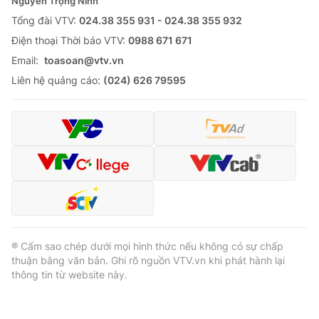
Nguyễn Trọng Ninh
Tổng đài VTV:
024.38 355 931 - 024.38 355 932
Ðiện thoại Thời báo VTV:
0988 671 671
Email:
toasoan@vtv.vn
Liên hệ quảng cáo:
(024) 626 79595
® Cấm sao chép dưới mọi hình thức nếu không có sự chấp
thuận bằng văn bản. Ghi rõ nguồn VTV.vn khi phát hành lại
thông tin từ website này.