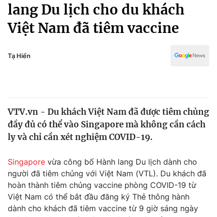
Chính trị
lang Du lịch cho du khách
Truyền hình
Việt Nam đã tiêm vaccine
Văn hóa - Giải trí
Xã hội
Y tế
Đời sống
Tạ Hiển
Pháp luật
Công nghệ
Giáo dục
Y tế
VTV.vn - Du khách Việt Nam đã được tiêm chủng
Thế giới
đầy đủ có thể vào Singapore mà không cần cách
Tin tức
ly và chỉ cần xét nghiệm COVID-19.
Kinh tế
Thế giới đó đây
Singapore
vừa công bố Hành lang Du lịch dành cho
Tài chính
Dữ liệu và đời sống
người đã tiêm chủng với Việt Nam (VTL). Du khách đã
Câu chuyện quốc tế
Thị trường
hoàn thành tiêm chủng vaccine phòng COVID-19 từ
Việt Nam có thể bắt đầu đăng ký Thẻ thông hành
Truyền hình
Góc doanh nghiệp
dành cho khách đã tiêm vaccine từ 9 giờ sáng ngày