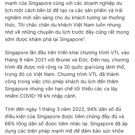
mạnh của Singapore cùng với các doanh nghiệp du
lịch một cách bền bỉ để tạo ra các sản phẩm và trải
nghiệm mới sẵn sàng cho du khách tương lai thưởng
thức. Tôi chắc chắn du khách Việt Nam luôn nhung
THỜI BÁO VTV
nhớ về những chuyến du lịch trước đây cũng rất mong
sớm được khám phá lại Singapore".
Theo dõi báo trên
Singapore lần đầu tiên triển khai chương trình VTL vào
tháng 9 năm 2021 với Brunei và Đức. Đến nay, chương
Cơ quan chủ quản:
Đài Truyền hình Việt Nam
trình đã được mở rộng ra 30 quốc gia/vùng lãnh thổ,
Cơ quan báo chí:
Thời báo VTV
trong đó có Việt Nam. Chương trình VTL đã thành
công trong việc cho phép khách du lịch đến thăm
Giấy phép hoạt động báo in và báo điện tử số 483/GP-BTTTT
cấp ngày 29/12/2023
Singapore nhưng vẫn hạn chế tối thiểu các ca lây
nhiễm COVID-19 khi nhập cảnh.
Tổng Biên tập:
Vũ Thanh Thủy
Phó Tổng Biên tập:
Nguyễn Thị Mỹ Hạnh, Phạm Quốc Thắng,
Tính đến ngày 1 tháng 3 năm 2022, 94% dân số đủ
Nguyễn Trọng Ninh
điều kiện của Singapore được tiêm chủng đầy đủ và
Tổng đài VTV:
024.38 355 931 - 024.38 355 932
68% tổng dân số được tiêm nhắc lại. Singapore đã áp
Ðiện thoại Thời báo VTV:
024.66 897 897
dụng các biện pháp mạnh mẽ để đảm bảo sức khỏe