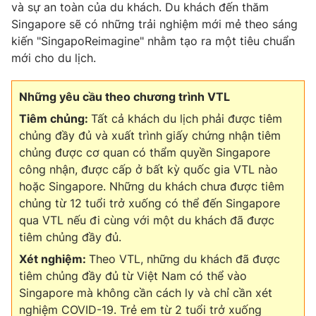
Email:
toasoan@vtv.vn
và sự an toàn của du khách. Du khách đến thăm
Liên hệ quảng cáo:
024-7300.7108
Singapore sẽ có những trải nghiệm mới mẻ theo sáng
kiến "SingapoReimagine" nhằm tạo ra một tiêu chuẩn
mới cho du lịch.
Những yêu cầu theo chương trình VTL
Tiêm chủng:
Tất cả khách du lịch phải được tiêm
chủng đầy đủ và xuất trình giấy chứng nhận tiêm
chủng được cơ quan có thẩm quyền Singapore
công nhận, được cấp ở bất kỳ quốc gia VTL nào
hoặc Singapore. Những du khách chưa được tiêm
chủng từ 12 tuổi trở xuống có thể đến Singapore
qua VTL nếu đi cùng với một du khách đã được
® Cấm sao chép dưới mọi hình thức nếu không có sự chấp
thuận bằng văn bản. Ghi rõ nguồn VTV.vn khi phát hành lại
tiêm chủng đầy đủ.
thông tin từ website này.
Xét nghiệm:
Theo VTL, những du khách đã được
tiêm chủng đầy đủ từ Việt Nam có thể vào
Singapore mà không cần cách ly và chỉ cần xét
nghiệm COVID-19. Trẻ em từ 2 tuổi trở xuống