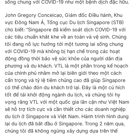
sống chung với COVID-19 như một bệnh dịch đặc hữu.
Photo
Infographic
John Gregory Conceicao, Giám đốc Điều hành, Khu
vực Đông Nam Á, Tổng cục Du lịch Singapore (STB)
Video
Shorts video
cho biết: "Singapore đã kiểm soát dịch COVID-19 với
các tiêu chuẩn khắt khe về an toàn và vệ sinh. Chúng
tôi đang nỗ lực hướng tới một tương lai sống chung
VTV Money
VTV Thể thao
với COVID-19 mà không bị hạn chế trong các hoạt
động đồng thời bảo vệ sức khỏe của người dân địa
VTV Sức khoẻ
Bất động sản
phương và du khách. VTL là một phần trong kế hoạch
của chính phủ nhằm mở lại biên giới theo một cách
Thị trường 24h
Tấm lòng Việt
cẩn trọng và tỷ lệ tiêm chủng cao đã giúp Singapore
có thể chào đón du khách trở lại. Đây là một cú hích
tốt để tái khởi động ngành du lịch, và chúng tôi hy
VTV4
Vươn mình bằng AI
vọng rằng VTL với một quốc gia lân cận như Việt Nam
sẽ hỗ trợ tích cực và cần thiết cho các doanh nghiệp
VTV9
VTV8
du lịch ở Singapore và Việt Nam. Hành trình hình dung
lại du lịch đã bắt đầu ở Singapore. Trong 2 năm qua,
chúng tôi đã không ngừng xây dựng dựa trên thế
Liên hệ tòa soạn
English