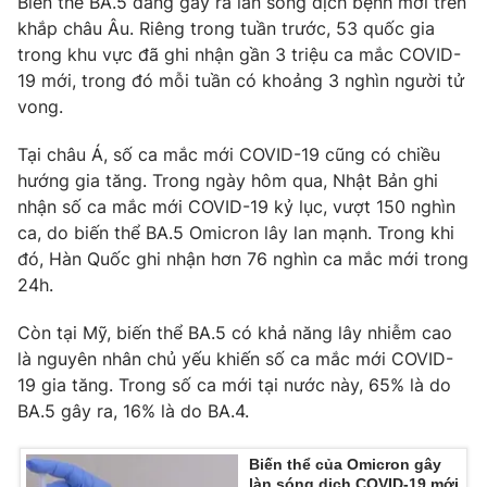
Biến thể BA.5 đang gây ra làn sóng dịch bệnh mới trên
Phim VTV
Giải trí
khắp châu Âu. Riêng trong tuần trước, 53 quốc gia
Hậu trường
trong khu vực đã ghi nhận gần 3 triệu ca mắc COVID-
Điện ảnh
19 mới, trong đó mỗi tuần có khoảng 3 nghìn người tử
Đời sống
Nhân vật
vong.
Âm nhạc
Du lịch
Khán giả
Giáo dục
Tại châu Á, số ca mắc mới COVID-19 cũng có chiều
Sao
Làm đẹp
Giải sao mai
hướng gia tăng. Trong ngày hôm qua, Nhật Bản ghi
Tuyển sinh
nhận số ca mắc mới COVID-19 kỷ lục, vượt 150 nghìn
Công nghệ
Chất lượng cuộc sống
ca, do biến thể BA.5 Omicron lây lan mạnh. Trong khi
Học trực tuyến
Hitech Công nghệ tương lai
đó, Hàn Quốc ghi nhận hơn 76 nghìn ca mắc mới trong
Giao lưu trực tuyến
24h.
Sản phẩm
Còn tại Mỹ, biến thể BA.5 có khả năng lây nhiễm cao
Lịch phát sóng
Thị trường
là nguyên nhân chủ yếu khiến số ca mắc mới COVID-
19 gia tăng. Trong số ca mới tại nước này, 65% là do
Tư vấn
BA.5 gây ra, 16% là do BA.4.
Chuyên mục khác
Emagazine
Podcast
Biến thể của Omicron gây
làn sóng dịch COVID-19 mới