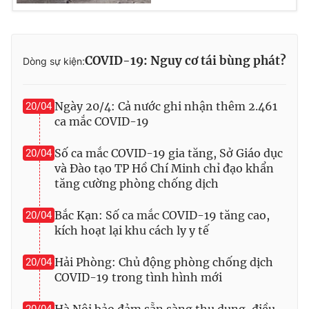
COVID-19: Nguy cơ tái bùng phát?
Dòng sự kiện:
THỜI BÁO VTV
Ngày 20/4: Cả nước ghi nhận thêm 2.461
20/04
ca mắc COVID-19
Theo dõi báo trên
Số ca mắc COVID-19 gia tăng, Sở Giáo dục
20/04
và Đào tạo TP Hồ Chí Minh chỉ đạo khẩn
Cơ quan chủ quản:
Đài Truyền hình Việt Nam
tăng cường phòng chống dịch
Cơ quan báo chí:
Thời báo VTV
Giấy phép hoạt động báo in và báo điện tử số 483/GP-BTTTT
Bắc Kạn: Số ca mắc COVID-19 tăng cao,
20/04
cấp ngày 29/12/2023
kích hoạt lại khu cách ly y tế
Tổng Biên tập:
Vũ Thanh Thủy
Hải Phòng: Chủ động phòng chống dịch
20/04
Phó Tổng Biên tập:
Nguyễn Thị Mỹ Hạnh, Phạm Quốc Thắng,
COVID-19 trong tình hình mới
Nguyễn Trọng Ninh
Tổng đài VTV:
024.38 355 931 - 024.38 355 932