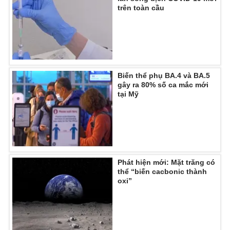
trên toàn cầu
Photo
Infographic
Video
Shorts video
VTV Money
VTV Thể thao
Biến thể phụ BA.4 và BA.5
gây ra 80% số ca mắc mới
tại Mỹ
VTV Sức khoẻ
Bất động sản
Thị trường 24h
Tấm lòng Việt
Phát hiện mới: Mặt trăng có
VTV4
Vươn mình bằng AI
thể “biến cacbonic thành
oxi”
VTV9
VTV8
Liên hệ tòa soạn
English