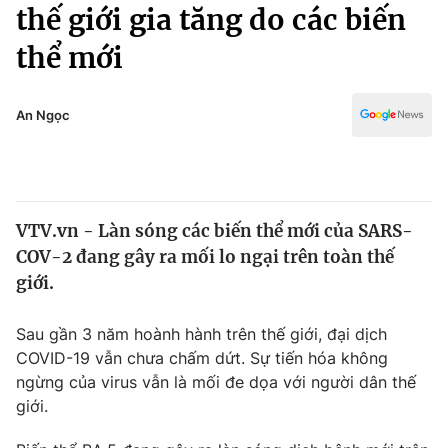
Chính trị
thế giới gia tăng do các biến
Truyền hình
thể mới
Văn hóa - Giải trí
Xã hội
Y tế
Đời sống
An Ngọc
Pháp luật
Công nghệ
Giáo dục
Y tế
VTV.vn - Làn sóng các biến thể mới của SARS-
Thế giới
COV-2 đang gây ra mối lo ngại trên toàn thế
Tin tức
giới.
Kinh tế
Thế giới đó đây
Sau gần 3 năm hoành hành trên thế giới, đại dịch
Tài chính
Dữ liệu và đời sống
COVID-19 vẫn chưa chấm dứt. Sự tiến hóa không
Câu chuyện quốc tế
Thị trường
ngừng của virus vẫn là mối đe dọa với người dân thế
giới.
Truyền hình
Góc doanh nghiệp