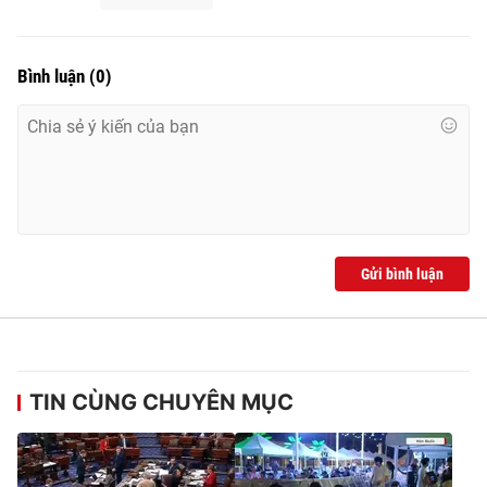
Bình luận
(
0
)
Gửi bình luận
TIN CÙNG CHUYÊN MỤC