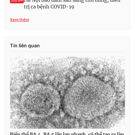
Hà Nội bảo đảm sẵn sàng thu dung, điều
20/04
Ðiện thoại Thời báo VTV:
024.66 897 897
trị ca bệnh COVID-19
Email:
toasoan@vtv.vn
Xem thêm
Liên hệ quảng cáo:
024-7300.7108
Tin liên quan
® Cấm sao chép dưới mọi hình thức nếu không có sự chấp
thuận bằng văn bản. Ghi rõ nguồn VTV.vn khi phát hành lại
thông tin từ website này.
Biến thể BA.4, BA.5 lây lan nhanh, có thể tạo ra làn