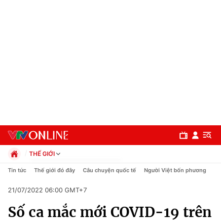
THẾ GIỚI
Chính trị
Tin tức
Thế giới đó đây
Câu chuyện quốc tế
Người Việt bốn phương
Xã hội
21/07/2022 06:00 GMT+7
Pháp luật
Chuyên mục
Kinh tế
Số ca mắc mới COVID-19 trên
Thể thao