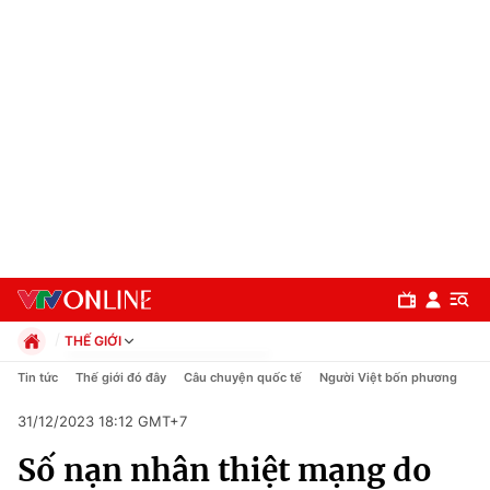
THẾ GIỚI
Chính trị
Tin tức
Thế giới đó đây
Câu chuyện quốc tế
Người Việt bốn phương
Xã hội
31/12/2023 18:12 GMT+7
Pháp luật
Chuyên mục
Kinh tế
Số nạn nhân thiệt mạng do
Thể thao