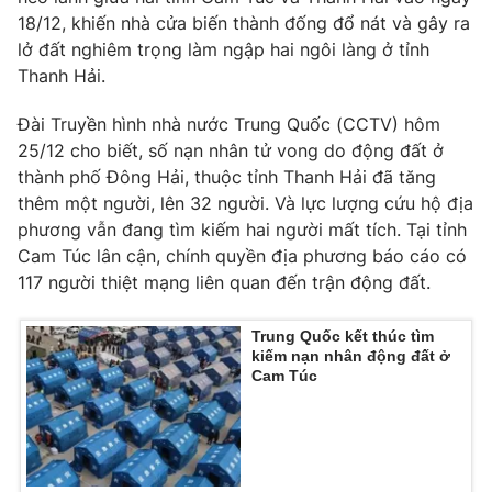
18/12, khiến nhà cửa biến thành đống đổ nát và gây ra
lở đất nghiêm trọng làm ngập hai ngôi làng ở tỉnh
Thanh Hải.
THỜI BÁO VTV
Đài Truyền hình nhà nước Trung Quốc (CCTV) hôm
25/12 cho biết, số nạn nhân tử vong do động đất ở
thành phố Đông Hải, thuộc tỉnh Thanh Hải đã tăng
thêm một người, lên 32 người. Và lực lượng cứu hộ địa
Theo dõi báo trên
phương vẫn đang tìm kiếm hai người mất tích. Tại tỉnh
Cam Túc lân cận, chính quyền địa phương báo cáo có
Cơ quan chủ quản:
Đài Truyền hình Việt Nam
117 người thiệt mạng liên quan đến trận động đất.
Cơ quan báo chí:
Thời báo VTV
Trung Quốc kết thúc tìm
Giấy phép hoạt động báo in và báo điện tử số 483/GP-BTTTT
kiếm nạn nhân động đất ở
cấp ngày 29/12/2023
Cam Túc
Tổng Biên tập:
Vũ Thanh Thủy
Phó Tổng Biên tập:
Nguyễn Thị Mỹ Hạnh, Phạm Quốc Thắng,
Nguyễn Trọng Ninh
Tổng đài VTV:
024.38 355 931 - 024.38 355 932