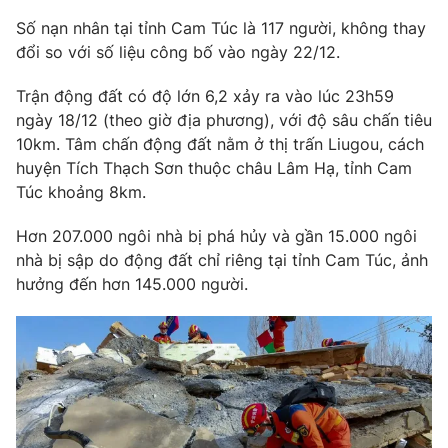
Phim VTV
Giải trí
Số nạn nhân tại tỉnh Cam Túc là 117 người, không thay
Hậu trường
đổi so với số liệu công bố vào ngày 22/12.
Điện ảnh
Đời sống
Nhân vật
Trận động đất có độ lớn 6,2 xảy ra vào lúc 23h59
Âm nhạc
ngày 18/12 (theo giờ địa phương), với độ sâu chấn tiêu
Du lịch
Khán giả
Giáo dục
Sao
10km. Tâm chấn động đất nằm ở thị trấn Liugou, cách
Làm đẹp
Giải sao mai
huyện Tích Thạch Sơn thuộc châu Lâm Hạ, tỉnh Cam
Tuyển sinh
Túc khoảng 8km.
Công nghệ
Chất lượng cuộc sống
Học trực tuyến
Hơn 207.000 ngôi nhà bị phá hủy và gần 15.000 ngôi
Hitech Công nghệ tương lai
Giao lưu trực tuyến
nhà bị sập do động đất chỉ riêng tại tỉnh Cam Túc, ảnh
Sản phẩm
hưởng đến hơn 145.000 người.
Lịch phát sóng
Thị trường
Tư vấn
Chuyên mục khác
Emagazine
Podcast