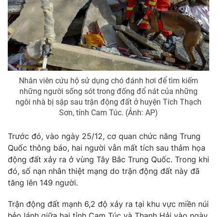
Photo
Infographic
Video
Shorts video
VTV Money
VTV Thể thao
Nhân viên cứu hộ sử dụng chó đánh hơi để tìm kiếm
những người sống sót trong đống đổ nát của những
VTV Sức khoẻ
Bất động sản
ngôi nhà bị sập sau trận động đất ở huyện Tích Thạch
Sơn, tỉnh Cam Túc. (Ảnh: AP)
Thị trường 24h
Tấm lòng Việt
Trước đó, vào ngày 25/12, cơ quan chức năng Trung
Quốc thông báo, hai người vẫn mất tích sau thảm họa
VTV4
Vươn mình bằng AI
động đất xảy ra ở vùng Tây Bắc Trung Quốc. Trong khi
đó, số nạn nhân thiệt mạng do trận động đất này đã
tăng lên 149 người.
VTV9
VTV8
Trận động đất mạnh 6,2 độ xảy ra tại khu vực miền núi
Liên hệ tòa soạn
English
hẻo lánh giữa hai tỉnh Cam Túc và Thanh Hải vào ngày