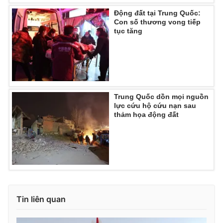
Ðiện thoại Thời báo VTV:
024.66 897 897
Động đất tại Trung Quốc:
Email:
toasoan@vtv.vn
Con số thương vong tiếp
tục tăng
Liên hệ quảng cáo:
024-7300.7108
Trung Quốc dồn mọi nguồn
lực cứu hộ cứu nạn sau
thảm họa động đất
® Cấm sao chép dưới mọi hình thức nếu không có sự chấp
thuận bằng văn bản. Ghi rõ nguồn VTV.vn khi phát hành lại
thông tin từ website này.
Tin liên quan