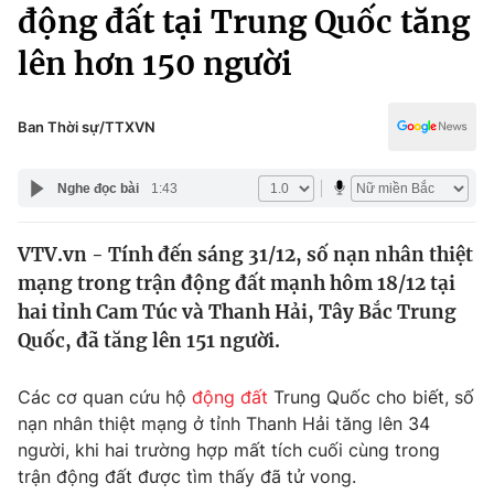
Chính trị
động đất tại Trung Quốc tăng
Truyền hình
lên hơn 150 người
Văn hóa - Giải trí
Xã hội
Y tế
Đời sống
Ban Thời sự/TTXVN
Pháp luật
Công nghệ
Giáo dục
Nghe đọc bài
1:43
Y tế
VTV.vn - Tính đến sáng 31/12, số nạn nhân thiệt
Thế giới
mạng trong trận động đất mạnh hôm 18/12 tại
Tin tức
hai tỉnh Cam Túc và Thanh Hải, Tây Bắc Trung
Kinh tế
Quốc, đã tăng lên 151 người.
Thế giới đó đây
Tài chính
Dữ liệu và đời sống
Câu chuyện quốc tế
Các cơ quan cứu hộ
động đất
Trung Quốc cho biết, số
Thị trường
nạn nhân thiệt mạng ở tỉnh Thanh Hải tăng lên 34
người, khi hai trường hợp mất tích cuối cùng trong
Truyền hình
Góc doanh nghiệp
trận động đất được tìm thấy đã tử vong.