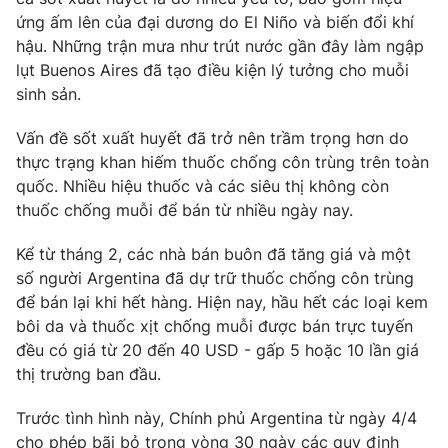
ứng ấm lên của đại dương do El Niño và biến đổi khí
Photo
Infographic
hậu. Những trận mưa như trút nước gần đây làm ngập
lụt Buenos Aires đã tạo điều kiện lý tưởng cho muỗi
Video
Shorts video
sinh sản.
Vấn đề sốt xuất huyết đã trở nên trầm trọng hơn do
VTV Money
VTV Thể thao
thực trạng khan hiếm thuốc chống côn trùng trên toàn
quốc. Nhiều hiệu thuốc và các siêu thị không còn
VTV Sức khoẻ
Bất động sản
thuốc chống muỗi để bán từ nhiều ngày nay.
Kể từ tháng 2, các nhà bán buôn đã tăng giá và một
Thị trường 24h
Tấm lòng Việt
số người Argentina đã dự trữ thuốc chống côn trùng
để bán lại khi hết hàng. Hiện nay, hầu hết các loại kem
VTV4
Vươn mình bằng AI
bôi da và thuốc xịt chống muỗi được bán trực tuyến
đều có giá từ 20 đến 40 USD - gấp 5 hoặc 10 lần giá
thị trường ban đầu.
VTV9
VTV8
Trước tình hình này, Chính phủ Argentina từ ngày 4/4
Liên hệ tòa soạn
English
cho phép bãi bỏ trong vòng 30 ngày các quy định