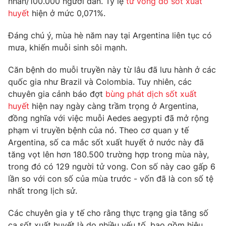
nhân/100.000 người dân. Tỷ lệ
tử vong do sốt xuất
Phim VTV
Giải trí
huyết
hiện ở mức 0,071%.
Hậu trường
Điện ảnh
Đáng chú ý, mùa hè năm nay tại Argentina liên tục có
Đời sống
Nhân vật
mưa, khiến muỗi sinh sôi mạnh.
Âm nhạc
Du lịch
Khán giả
Giáo dục
Căn bệnh do muỗi truyền này từ lâu đã lưu hành ở các
Sao
Làm đẹp
quốc gia như Brazil và Colombia. Tuy nhiên, các
Giải sao mai
Tuyển sinh
chuyên gia cảnh báo đợt
bùng phát dịch sốt xuất
Công nghệ
Chất lượng cuộc sống
huyết
hiện nay ngày càng trầm trọng ở Argentina,
Học trực tuyến
đồng nghĩa với việc muỗi Aedes aegypti đã mở rộng
Hitech Công nghệ tương lai
Giao lưu trực tuyến
phạm vi truyền bệnh của nó. Theo cơ quan y tế
Sản phẩm
Argentina, số ca mắc sốt xuất huyết ở nước này đã
tăng vọt lên hơn 180.500 trường hợp trong mùa này,
Lịch phát sóng
Thị trường
trong đó có 129 người tử vong. Con số này cao gấp 6
lần so với con số của mùa trước - vốn đã là con số tệ
Tư vấn
nhất trong lịch sử.
Chuyên mục khác
Emagazine
Các chuyên gia y tế cho rằng thực trạng gia tăng số
Podcast
ca sốt xuất huyết là do nhiều yếu tố, bao gồm hiệu