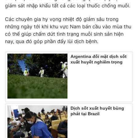
giám sát nhập khẩu tất cả các loại thuốc chống muỗi.
Các chuyên gia hy vọng nhiệt độ giảm sâu trong
những ngày tới khi khu vực Nam bán cầu vào mùa thu
THỜI BÁO VTV
có thể giúp chấm dứt tình trạng muỗi sinh sản hiện
nay, qua đó góp phần đẩy lùi dịch bệnh.
Argentina đối mặt dịch sốt
Theo dõi báo trên
xuất huyết nghiêm trọng
Cơ quan chủ quản:
Đài Truyền hình Việt Nam
Cơ quan báo chí:
Thời báo VTV
Giấy phép hoạt động báo in và báo điện tử số 483/GP-BTTTT
cấp ngày 29/12/2023
Dịch sốt xuất huyết bùng
Tổng Biên tập:
Vũ Thanh Thủy
phát tại Brazil
Phó Tổng Biên tập:
Nguyễn Thị Mỹ Hạnh, Phạm Quốc Thắng,
Nguyễn Trọng Ninh
Tổng đài VTV:
024.38 355 931 - 024.38 355 932