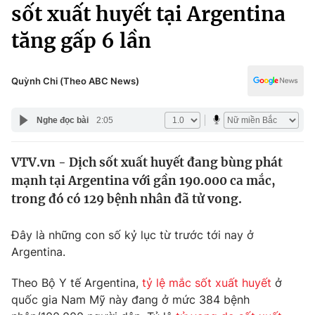
Chính trị
sốt xuất huyết tại Argentina
Truyền hình
tăng gấp 6 lần
Văn hóa - Giải trí
Xã hội
Y tế
Đời sống
Quỳnh Chi (Theo ABC News)
Pháp luật
Công nghệ
Giáo dục
Nghe đọc bài
2:05
Y tế
VTV.vn - Dịch sốt xuất huyết đang bùng phát
Thế giới
mạnh tại Argentina với gần 190.000 ca mắc,
Tin tức
trong đó có 129 bệnh nhân đã tử vong.
Kinh tế
Thế giới đó đây
Đây là những con số kỷ lục từ trước tới nay ở
Tài chính
Dữ liệu và đời sống
Argentina.
Câu chuyện quốc tế
Thị trường
Theo Bộ Y tế Argentina,
tỷ lệ mắc sốt xuất huyết
ở
Truyền hình
Góc doanh nghiệp
quốc gia Nam Mỹ này đang ở mức 384 bệnh