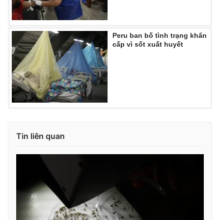
Ðiện thoại Thời báo VTV:
024.66 897 897
Email:
toasoan@vtv.vn
Liên hệ quảng cáo:
024-7300.7108
Peru ban bố tình trạng khẩn
cấp vì sốt xuất huyết
Tin liên quan
® Cấm sao chép dưới mọi hình thức nếu không có sự chấp
thuận bằng văn bản. Ghi rõ nguồn VTV.vn khi phát hành lại
thông tin từ website này.