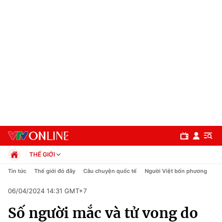
THẾ GIỚI
Chính trị
Tin tức
Thế giới đó đây
Câu chuyện quốc tế
Người Việt bốn phương
Xã hội
06/04/2024 14:31 GMT+7
Pháp luật
Chuyên mục
Kinh tế
Số người mắc và tử vong do
Thể thao