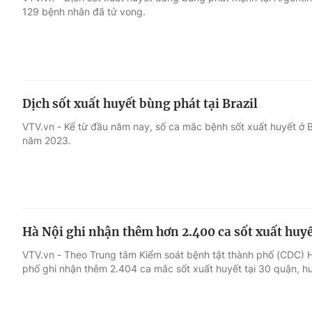
129 bệnh nhân đã tử vong.
Giải trí
Đời sống
Điện ảnh
Du lịch
Dịch sốt xuất huyết bùng phát tại Brazil
Âm nhạc
Làm đẹp
VTV.vn - Kể từ đầu năm nay, số ca mắc bệnh sốt xuất huyết ở B
năm 2023.
Sao
Chất lượng cuộc sốn
Hà Nội ghi nhận thêm hơn 2.400 ca sốt xuất huy
VTV.vn - Theo Trung tâm Kiểm soát bệnh tật thành phố (CDC) Hà
phố ghi nhận thêm 2.404 ca mắc sốt xuất huyết tại 30 quận, hu