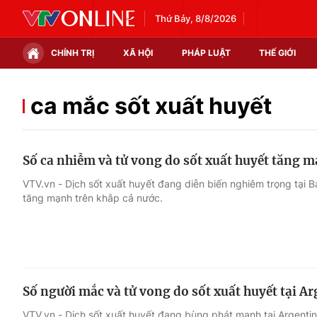
Thứ Bảy, 8/8/2026
CHÍNH TRỊ
XÃ HỘI
PHÁP LUẬT
THẾ GIỚI
Chính trị
Xã hội
ca mắc sốt xuất huyết
Thế giới
Kinh tế
Số ca nhiễm và tử vong do sốt xuất huyết tăng 
Tin tức
Tài chính
VTV.vn - Dịch sốt xuất huyết đang diễn biến nghiêm trọng tại 
tăng mạnh trên khắp cả nước.
Thế giới đó đây
Thị trường
Câu chuyện quốc tế
Góc doanh nghiệp
Dữ liệu và đời sống
Số người mắc và tử vong do sốt xuất huyết tại Ar
VTV.vn - Dịch sốt xuất huyết đang bùng phát mạnh tại Argenti