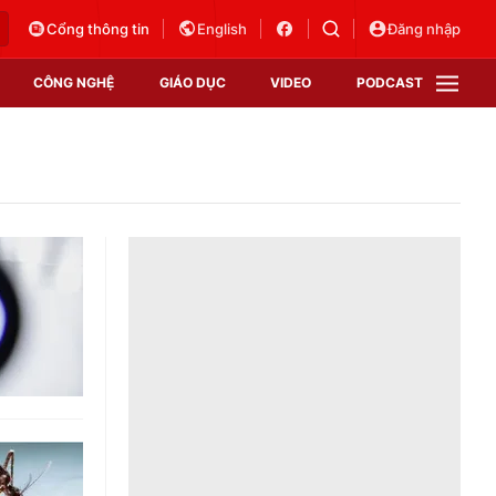
Cổng thông tin
English
Đăng nhập
CÔNG NGHỆ
GIÁO DỤC
VIDEO
PODCAST
VTV Money
VTV Thể thao
VTV Sức khoẻ
Bất động sản
Thị trường 24h
Tấm lòng Việt
Vươn mình bằng AI
VTV4
VTV8
VTV9
Lịch phát sóng
Giao lưu trực tuyến
Sự kiện