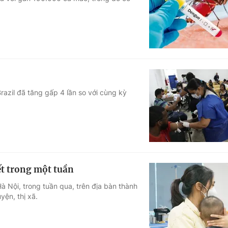
Góc ảnh
Giáo dục
Công nghệ
Tuyển sinh
Hitech Công ng
Học trực tuyến
Sản phẩm
razil đã tăng gấp 4 lần so với cùng kỳ
g
Thị trường
Tư vấn
ết trong một tuần
 Nội, trong tuần qua, trên địa bàn thành
yện, thị xã.