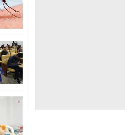
Liên hệ toà soạn
hệ tương lai