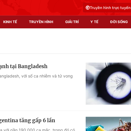
Truyền hình trực tuyến
KINH TẾ
TRUYỀN HÌNH
GIẢI TRÍ
Y TẾ
ĐỜI SỐNG
Pháp luật
Y tế
Truyền hình
Multimedia
mạnh tại Bangladesh
Phim VTV
Video
Bangladesh, với số ca nhiễm và tử vong
Hậu trường
Shorts video
Nhân vật
Podcast
Khán giả
EMagazine
Giải sao mai
Photo
gentina tăng gấp 6 lần
Infographic
na với gần 190.000 ca mắc, trong đó có