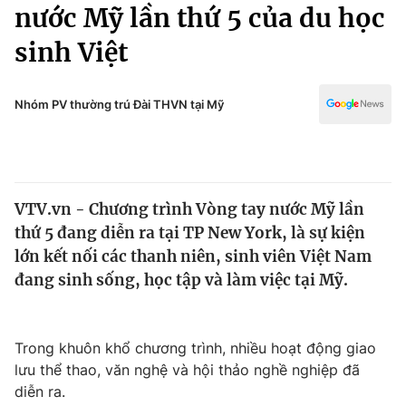
Chính trị
nước Mỹ lần thứ 5 của du học
Truyền hình
sinh Việt
Văn hóa - Giải trí
Xã hội
Y tế
Đời sống
Nhóm PV thường trú Đài THVN tại Mỹ
Pháp luật
Công nghệ
Giáo dục
Y tế
VTV.vn - Chương trình Vòng tay nước Mỹ lần
Thế giới
thứ 5 đang diễn ra tại TP New York, là sự kiện
Tin tức
lớn kết nối các thanh niên, sinh viên Việt Nam
Kinh tế
đang sinh sống, học tập và làm việc tại Mỹ.
Thế giới đó đây
Tài chính
Dữ liệu và đời sống
Câu chuyện quốc tế
Thị trường
Trong khuôn khổ chương trình, nhiều hoạt động giao
lưu thể thao, văn nghệ và hội thảo nghề nghiệp đã
Truyền hình
Góc doanh nghiệp
diễn ra.