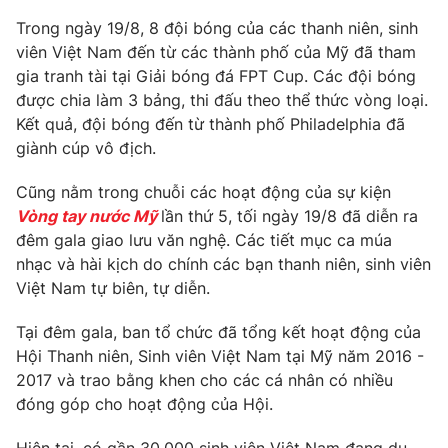
Phim VTV
Giải trí
Trong ngày 19/8, 8 đội bóng của các thanh niên, sinh
Hậu trường
viên Việt Nam đến từ các thành phố của Mỹ đã tham
Điện ảnh
gia tranh tài tại Giải bóng đá FPT Cup. Các đội bóng
Đời sống
Nhân vật
được chia làm 3 bảng, thi đấu theo thể thức vòng loại.
Âm nhạc
Du lịch
Kết quả, đội bóng đến từ thành phố Philadelphia đã
Khán giả
Giáo dục
Sao
giành cúp vô địch.
Làm đẹp
Giải sao mai
Tuyển sinh
Cũng nằm trong chuỗi các hoạt động của sự kiện
Công nghệ
Chất lượng cuộc sống
Vòng tay nước Mỹ
lần thứ 5, tối ngày 19/8 đã diễn ra
Học trực tuyến
Hitech Công nghệ tương lai
đêm gala giao lưu văn nghệ. Các tiết mục ca múa
Giao lưu trực tuyến
nhạc và hài kịch do chính các bạn thanh niên, sinh viên
Sản phẩm
Việt Nam tự biên, tự diễn.
Lịch phát sóng
Thị trường
Tại đêm gala, ban tổ chức đã tổng kết hoạt động của
Hội Thanh niên, Sinh viên Việt Nam tại Mỹ năm 2016 -
Tư vấn
2017 và trao bằng khen cho các cá nhân có nhiều
Chuyên mục khác
đóng góp cho hoạt động của Hội.
Emagazine
Podcast