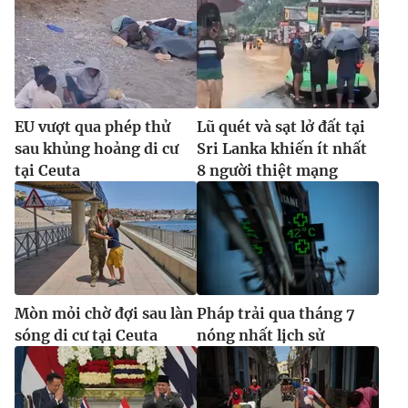
EU vượt qua phép thử
Lũ quét và sạt lở đất tại
sau khủng hoảng di cư
Sri Lanka khiến ít nhất
tại Ceuta
8 người thiệt mạng
Mòn mỏi chờ đợi sau làn
Pháp trải qua tháng 7
sóng di cư tại Ceuta
nóng nhất lịch sử