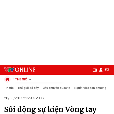
THẾ GIỚI
Chính trị
Tin tức
Thế giới đó đây
Câu chuyện quốc tế
Người Việt bốn phương
Xã hội
20/08/2017 21:29 GMT+7
Pháp luật
Chuyên mục
Kinh tế
Sôi động sự kiện Vòng tay
Thể thao