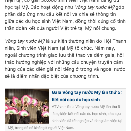
Hiện tại, có gần 30.000 sinh viên Việt Nam đang du
học tại Mỹ. Các hoạt động như
Vòng tay nước Mỹ
góp
Photo
Infographic
phần đáp ứng nhu cầu kết nối và chia sẻ thông tin
giữa các du học sinh Việt Nam, đồng thời củng cố tinh
Video
Shorts video
thần đoàn kết của người Việt trẻ tại Mỹ nói chung.
Vòng tay nước Mỹ
là sự kiện thường niên do Hội Thanh
VTV Money
VTV Thể thao
niên, Sinh viên Việt Nam tại Mỹ tổ chức. Năm nay,
ngoài chương trình giao lưu thể thao và đêm gala, hội
VTV Sức khoẻ
Bất động sản
thảo hướng nghiệp với những câu chuyện truyền cảm
hứng của các diễn giả nổi tiếng ở trong và ngoài nước
sẽ là điểm nhấn đặc biệt của chương trình.
Thị trường 24h
Tấm lòng Việt
Gala Vòng tay nước Mỹ lần thứ 5:
VTV4
Vươn mình bằng AI
Kết nối các du học sinh
VTV.vn - Gala Vòng tay nước Mỹ lần thứ 5
VTV9
VTV8
là sự kiện kết nối các du học sinh, các cựu
sinh viên đã tốt nghiệp và đang làm việc tại
Liên hệ tòa soạn
English
Mỹ, trong đó có không ít người Việt Nam.