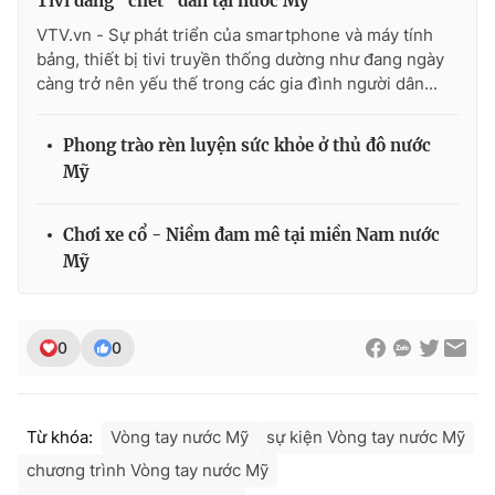
Tivi đang "chết" dần tại nước Mỹ
Ðiện thoại Thời báo VTV:
024.66 897 897
VTV.vn - Sự phát triển của smartphone và máy tính
Email:
toasoan@vtv.vn
bảng, thiết bị tivi truyền thống dường như đang ngày
Liên hệ quảng cáo:
024-7300.7108
càng trở nên yếu thế trong các gia đình người dân...
Phong trào rèn luyện sức khỏe ở thủ đô nước
Mỹ
Chơi xe cổ - Niềm đam mê tại miền Nam nước
Mỹ
0
0
® Cấm sao chép dưới mọi hình thức nếu không có sự chấp
thuận bằng văn bản. Ghi rõ nguồn VTV.vn khi phát hành lại
thông tin từ website này.
Từ khóa:
Vòng tay nước Mỹ
sự kiện Vòng tay nước Mỹ
chương trình Vòng tay nước Mỹ