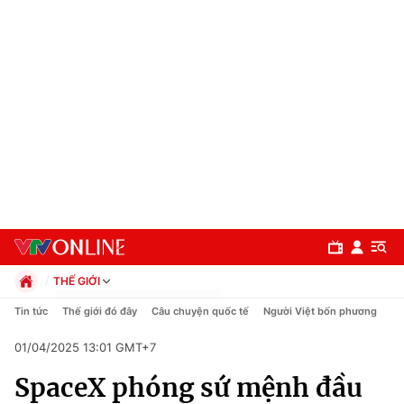
THẾ GIỚI
Chính trị
Tin tức
Thế giới đó đây
Câu chuyện quốc tế
Người Việt bốn phương
Xã hội
01/04/2025 13:01 GMT+7
Pháp luật
Chuyên mục
Kinh tế
SpaceX phóng sứ mệnh đầu
Thể thao