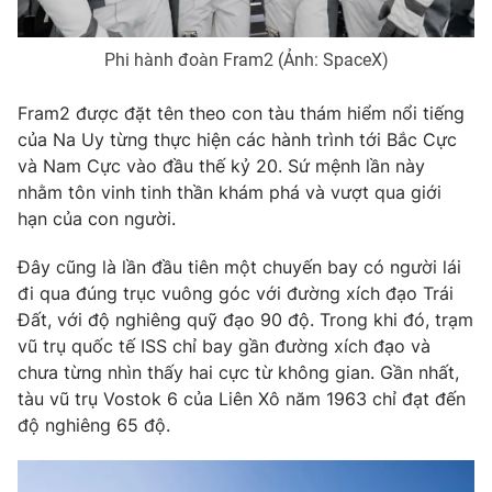
Photo
Infographic
Phi hành đoàn Fram2 (Ảnh: SpaceX)
Video
Shorts video
Fram2 được đặt tên theo con tàu thám hiểm nổi tiếng
của Na Uy từng thực hiện các hành trình tới Bắc Cực
VTV Money
VTV Thể thao
và Nam Cực vào đầu thế kỷ 20. Sứ mệnh lần này
nhằm tôn vinh tinh thần khám phá và vượt qua giới
hạn của con người.
VTV Sức khoẻ
Bất động sản
Đây cũng là lần đầu tiên một chuyến bay có người lái
Thị trường 24h
Tấm lòng Việt
đi qua đúng trục vuông góc với đường xích đạo Trái
Đất, với độ nghiêng quỹ đạo 90 độ. Trong khi đó, trạm
vũ trụ quốc tế ISS chỉ bay gần đường xích đạo và
VTV4
Vươn mình bằng AI
chưa từng nhìn thấy hai cực từ không gian. Gần nhất,
tàu vũ trụ Vostok 6 của Liên Xô năm 1963 chỉ đạt đến
VTV9
VTV8
độ nghiêng 65 độ.
Liên hệ tòa soạn
English