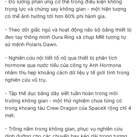
- Đo lường phản ứng cơ thể trong điều kiện không
Ðiện thoại Thời báo VTV:
024.66 897 897
trọng lực và chứng say không gian
- một hiện tượng
Email:
toasoan@vtv.vn
có thể ảnh hưởng tới hơn 60% phi hành gia.
Liên hệ quảng cáo:
024-7300.7108
- Theo dõi giấc ngủ và hoạt động não bộ
bằng thiết bị
đeo tay thông minh Oura Ring và chụp MRI tương tự
sứ mệnh Polaris Dawn.
- Nghiên cứu nội tiết tố nữ
qua thiết bị phân tích
hormone qua nước tiểu của công ty Anh Hormona
nhằm thu hẹp khoảng cách dữ liệu y tế giới tính trong
nghiên cứu vũ trụ.
-
Tập thể dục bằng dây siết tuần hoàn
trong môi
trường không gian - một thử nghiệm chưa từng có
® Cấm sao chép dưới mọi hình thức nếu không có sự chấp
trong khoang tàu Crew Dragon của SpaceX rộng chỉ 4
thuận bằng văn bản. Ghi rõ nguồn VTV.vn khi phát hành lại
mét.
thông tin từ website này.
- Trồng nấm trong không gian
, phục vụ nghiên cứu
dinh dưỡng cho các chuyến bay kéo dài trong tương