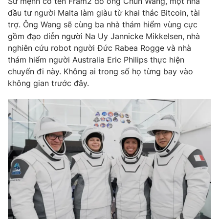
Sứ mệnh có tên
Fram2
do ông Chun Wang, một nhà
Phim VTV
Giải trí
đầu tư người Malta làm giàu từ khai thác Bitcoin, tài
Hậu trường
trợ. Ông Wang sẽ cùng ba nhà thám hiểm vùng cực
Điện ảnh
gồm đạo diễn người Na Uy Jannicke Mikkelsen, nhà
Đời sống
Nhân vật
nghiên cứu robot người Đức Rabea Rogge và nhà
Âm nhạc
Du lịch
thám hiểm người Australia Eric Philips thực hiện
Khán giả
Giáo dục
Sao
chuyến đi này. Không ai trong số họ từng bay vào
Làm đẹp
Giải sao mai
không gian trước đây.
Tuyển sinh
Công nghệ
Chất lượng cuộc sống
Học trực tuyến
Hitech Công nghệ tương lai
Giao lưu trực tuyến
Sản phẩm
Lịch phát sóng
Thị trường
Tư vấn
Chuyên mục khác
Emagazine
Podcast