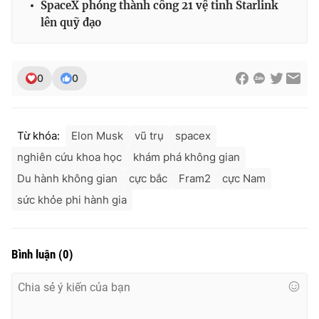
SpaceX phóng thành công 21 vệ tinh Starlink
lên quỹ đạo
0
0
Từ khóa:
Elon Musk
vũ trụ
spacex
nghiên cứu khoa học
khám phá không gian
Du hành không gian
cực bắc
Fram2
cực Nam
sức khỏe phi hành gia
Bình luận
(
0
)