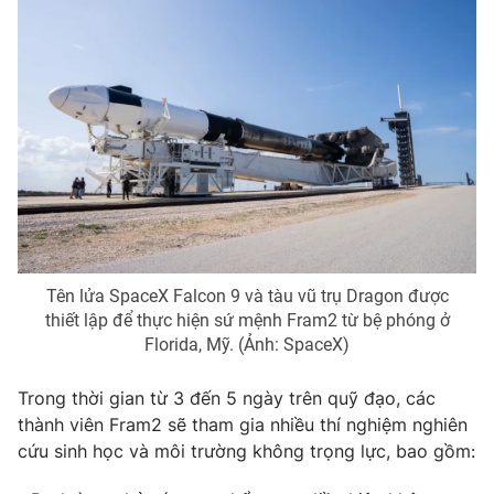
THỜI BÁO VTV
Theo dõi báo trên
Cơ quan chủ quản:
Đài Truyền hình Việt Nam
Tên lửa SpaceX Falcon 9 và tàu vũ trụ Dragon được
Cơ quan báo chí:
Thời báo VTV
thiết lập để thực hiện sứ mệnh Fram2 từ bệ phóng ở
Giấy phép hoạt động báo in và báo điện tử số 483/GP-BTTTT
Florida, Mỹ. (Ảnh: SpaceX)
cấp ngày 29/12/2023
Tổng Biên tập:
Vũ Thanh Thủy
Trong thời gian từ 3 đến 5 ngày trên quỹ đạo, các
Phó Tổng Biên tập:
Nguyễn Thị Mỹ Hạnh, Phạm Quốc Thắng,
thành viên Fram2 sẽ tham gia nhiều thí nghiệm nghiên
Nguyễn Trọng Ninh
cứu sinh học và môi trường không trọng lực, bao gồm:
Tổng đài VTV:
024.38 355 931 - 024.38 355 932