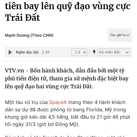
Chính trị
tiên bay lên quỹ đạo vùng cực
Truyền hình
Trái Đất
Văn hóa - Giải trí
Xã hội
Y tế
Đời sống
Mạnh Dương (Theo CNN)
Pháp luật
Công nghệ
Giáo dục
Nghe đọc bài
2:39
Y tế
VTV.vn - Bốn hành khách, dẫn đầu bởi một tỷ
Thế giới
phú tiền điện tử, tham gia sứ mệnh đặc biệt bay
Tin tức
lên quỹ đạo hai vùng cực Trái Đất.
Kinh tế
Thế giới đó đây
Một tàu vũ trụ của
SpaceX
mang theo 4 hành khách
Tài chính
Dữ liệu và đời sống
dân sự dự đã được phóng từ bang Florida, Mỹ trong
Câu chuyện quốc tế
Thị trường
khung giờ kéo dài 4,5 tiếng, bắt đầu từ 21 giờ 46 phút
tối ngày 31/3 (giờ bờ Đông Mỹ).
Truyền hình
Góc doanh nghiệp