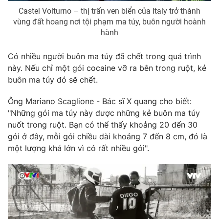
Castel Volturno – thị trấn ven biển của Italy trở thành
Photo
Infographic
vùng đất hoang nơi tội phạm ma túy, buôn người hoành
hành
Video
Shorts video
Có nhiều người buôn ma túy đã chết trong quá trình
này. Nếu chỉ một gói cocaine vỡ ra bên trong ruột, kẻ
VTV Money
VTV Thể thao
buôn ma túy đó sẽ chết.
VTV Sức khoẻ
Bất động sản
Ông Mariano Scaglione - Bác sĩ X quang cho biết:
"Những gói ma túy này được những kẻ buôn ma túy
nuốt trong ruột. Bạn có thể thấy khoảng 20 đến 30
Thị trường 24h
Tấm lòng Việt
gói ở đây, mỗi gói chiều dài khoảng 7 đến 8 cm, đó là
một lượng khá lớn vì có rất nhiều gói".
VTV4
Vươn mình bằng AI
VTV9
VTV8
Liên hệ tòa soạn
English