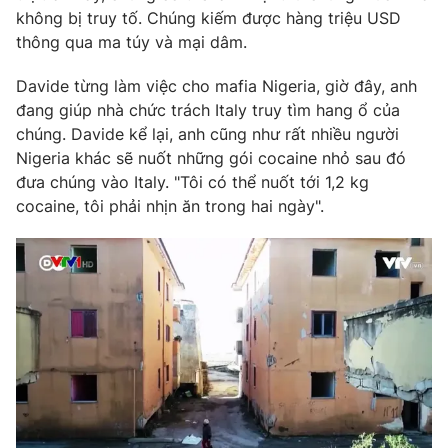
Phim VTV
không bị truy tố. Chúng kiếm được hàng triệu USD
Giải trí
thông qua ma túy và mại dâm.
Hậu trường
Điện ảnh
Đời sống
Nhân vật
Davide từng làm việc cho mafia Nigeria, giờ đây, anh
Âm nhạc
đang giúp nhà chức trách Italy truy tìm hang ổ của
Du lịch
Khán giả
chúng. Davide kể lại, anh cũng như rất nhiều người
Giáo dục
Sao
Nigeria khác sẽ nuốt những gói cocaine nhỏ sau đó
Làm đẹp
Giải sao mai
Tuyển sinh
đưa chúng vào Italy. "Tôi có thể nuốt tới 1,2 kg
Công nghệ
Chất lượng cuộc sống
cocaine, tôi phải nhịn ăn trong hai ngày".
Học trực tuyến
Hitech Công nghệ tương lai
Giao lưu trực tuyến
Sản phẩm
Lịch phát sóng
Thị trường
Tư vấn
Chuyên mục khác
Emagazine
Podcast