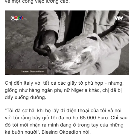
về một công việc lương cao.
Ðiện thoại Thời báo VTV:
024.66 897 897
Email:
toasoan@vtv.vn
Liên hệ quảng cáo:
024-7300.7108
Chị đến Italy với tất cả các giấy tờ phù hợp - nhưng,
giống như hàng ngàn phụ nữ Nigeria khác, chị đã bị
đẩy xuống đường.
® Cấm sao chép dưới mọi hình thức nếu không có sự chấp
"Tôi đã sợ hãi khi họ lấy đi điện thoại của tôi và nói
thuận bằng văn bản. Ghi rõ nguồn VTV.vn khi phát hành lại
thông tin từ website này.
với tôi rằng bây giờ tôi đã nợ họ 65.000 Euro. Chỉ sau
đó tôi mới nhận ra mình đang ở trong tay của những
kẻ buôn người". Blesing Okoedion nói.