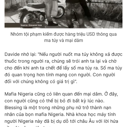
THỜI BÁO VTV
Nhóm tội phạm kiếm được hàng triệu USD thông qua
ma túy và mại dâm
Davide nhớ lại: "Nếu người nuốt ma túy không xả được
Theo dõi báo trên
thuốc trong người ra, chúng sẽ trói anh ta lại và chờ
cho đến khi anh ta chết để lấy số ma túy ra. Số ma túy
Cơ quan chủ quản:
Đài Truyền hình Việt Nam
đó quan trọng hơn tính mạng con người. Con người
Cơ quan báo chí:
Thời báo VTV
đối với chúng không có giá trị gì".
Giấy phép hoạt động báo in và báo điện tử số 483/GP-BTTTT
cấp ngày 29/12/2023
Mafia Nigeria cũng có liên quan đến mại dâm. Ở đây,
con người cũng có thể bị bỏ đi bất kỳ lúc nào.
Tổng Biên tập:
Vũ Thanh Thủy
Blessing là một trong những phụ nữ trở thành nạn
Phó Tổng Biên tập:
Nguyễn Thị Mỹ Hạnh, Phạm Quốc Thắng,
nhân của bọn mafia Nigeria. Nhà khoa học máy tính
Nguyễn Trọng Ninh
người Nigeria này đã bị dụ dỗ tới châu Âu với lời hứa
Tổng đài VTV:
024.38 355 931 - 024.38 355 932