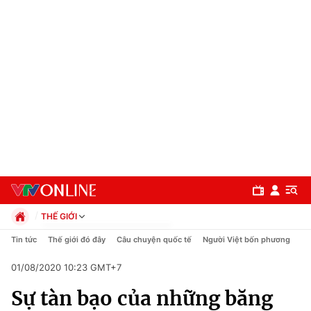
THẾ GIỚI
Chính trị
Tin tức
Thế giới đó đây
Câu chuyện quốc tế
Người Việt bốn phương
Xã hội
01/08/2020 10:23 GMT+7
Pháp luật
Chuyên mục
Kinh tế
Sự tàn bạo của những băng
Thể thao