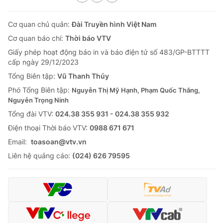
Cơ quan chủ quản:
Đài Truyền hình Việt Nam
Cơ quan báo chí:
Thời báo VTV
Giấy phép hoạt động báo in và báo điện tử số 483/GP-BTTTT
cấp ngày 29/12/2023
Tổng Biên tập:
Vũ Thanh Thủy
Phó Tổng Biên tập:
Nguyễn Thị Mỹ Hạnh, Phạm Quốc Thắng,
Nguyễn Trọng Ninh
Tổng đài VTV:
024.38 355 931 - 024.38 355 932
Ðiện thoại Thời báo VTV:
0988 671 671
Email:
toasoan@vtv.vn
Liên hệ quảng cáo:
(024) 626 79595