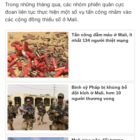
Phim VTV
Trong những tháng qua, các nhóm phiến quân cực
Giải trí
đoan liên tục thực hiện một số vụ tấn công nhằm vào
Hậu trường
các cộng đồng thiểu số ở Mali.
Điện ảnh
Đời sống
Nhân vật
Âm nhạc
Tấn công đẫm máu ở Mali, ít
Du lịch
Khán giả
nhất 134 người thiệt mạng
Giáo dục
Sao
Làm đẹp
Giải sao mai
Tuyển sinh
Công nghệ
Chất lượng cuộc sống
Học trực tuyến
Hitech Công nghệ tương lai
Giao lưu trực tuyến
Sản phẩm
Binh sỹ Pháp bị khủng bố
đột kích ở Mali, hơn 10
Lịch phát sóng
Thị trường
người thương vong
Tư vấn
Chuyên mục khác
Emagazine
Podcast
Mali giao nộp đối tượng