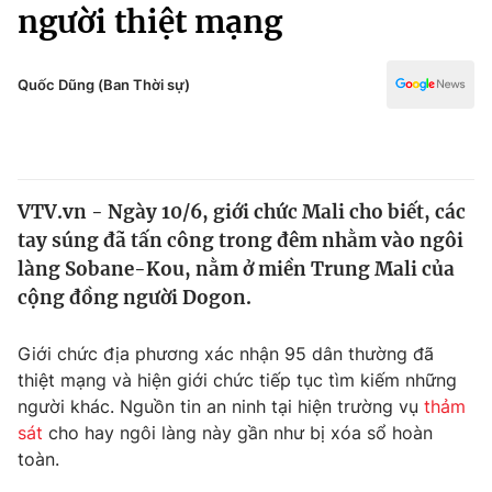
Chính trị
người thiệt mạng
Truyền hình
Văn hóa - Giải trí
Xã hội
Y tế
Quốc Dũng (Ban Thời sự)
Đời sống
Pháp luật
Công nghệ
Giáo dục
Y tế
VTV.vn - Ngày 10/6, giới chức Mali cho biết, các
tay súng đã tấn công trong đêm nhằm vào ngôi
Thế giới
làng Sobane-Kou, nằm ở miền Trung Mali của
cộng đồng người Dogon.
Tin tức
Kinh tế
Thế giới đó đây
Giới chức địa phương xác nhận 95 dân thường đã
Tài chính
thiệt mạng và hiện giới chức tiếp tục tìm kiếm những
Dữ liệu và đời sống
Câu chuyện quốc tế
người khác. Nguồn tin an ninh tại hiện trường vụ
thảm
Thị trường
sát
cho hay ngôi làng này gần như bị xóa sổ hoàn
Truyền hình
Góc doanh nghiệp
toàn.