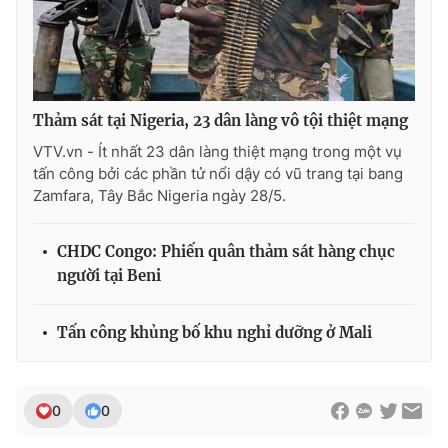
THỜI BÁO VTV
Thảm sát tại Nigeria, 23 dân làng vô tội thiệt mạng
VTV.vn - Ít nhất 23 dân làng thiệt mạng trong một vụ
tấn công bởi các phần tử nổi dậy có vũ trang tại bang
Theo dõi báo trên
Zamfara, Tây Bắc Nigeria ngày 28/5.
CHDC Congo: Phiến quân thảm sát hàng chục
Cơ quan chủ quản:
Đài Truyền hình Việt Nam
người tại Beni
Cơ quan báo chí:
Thời báo VTV
Giấy phép hoạt động báo in và báo điện tử số 483/GP-BTTTT
cấp ngày 29/12/2023
Tấn công khủng bố khu nghỉ dưỡng ở Mali
Tổng Biên tập:
Vũ Thanh Thủy
Phó Tổng Biên tập:
Nguyễn Thị Mỹ Hạnh, Phạm Quốc Thắng,
Nguyễn Trọng Ninh
0
0
Tổng đài VTV:
024.38 355 931 - 024.38 355 932