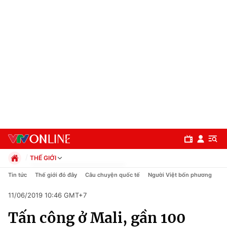
THẾ GIỚI
Chính trị
Tin tức
Thế giới đó đây
Câu chuyện quốc tế
Người Việt bốn phương
Xã hội
11/06/2019 10:46 GMT+7
Pháp luật
Chuyên mục
Kinh tế
Tấn công ở Mali, gần 100
Thể thao