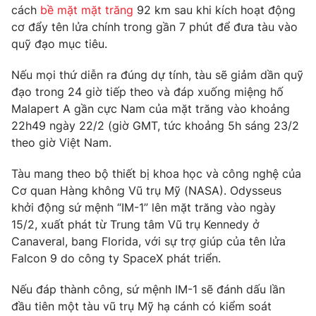
Phim VTV
cách
bề mặt mặt trăng
92 km sau khi kích hoạt động
Giải trí
cơ đẩy tên lửa chính trong gần 7 phút để đưa tàu vào
Hậu trường
quỹ đạo mục tiêu.
Điện ảnh
Đời sống
Nhân vật
Âm nhạc
Nếu mọi thứ diễn ra đúng dự tính, tàu sẽ giảm dần quỹ
Du lịch
Khán giả
đạo trong 24 giờ tiếp theo và đáp xuống miệng hố
Giáo dục
Sao
Malapert A gần cực Nam của mặt trăng vào khoảng
Làm đẹp
Giải sao mai
22h49 ngày 22/2 (giờ GMT, tức khoảng 5h sáng 23/2
Tuyển sinh
Công nghệ
Chất lượng cuộc sống
theo giờ Việt Nam.
Học trực tuyến
Hitech Công nghệ tương lai
Tàu mang theo bộ thiết bị khoa học và công nghệ của
Giao lưu trực tuyến
Cơ quan Hàng không Vũ trụ Mỹ (NASA). Odysseus
Sản phẩm
khởi động sứ mệnh “IM-1” lên mặt trăng vào ngày
Lịch phát sóng
Thị trường
15/2, xuất phát từ Trung tâm Vũ trụ Kennedy ở
Canaveral, bang Florida, với sự trợ giúp của tên lửa
Tư vấn
Falcon 9 do công ty SpaceX phát triển.
Chuyên mục khác
Nếu đáp thành công, sứ mệnh IM-1 sẽ đánh dấu lần
Emagazine
Podcast
đầu tiên một tàu vũ trụ Mỹ hạ cánh có kiểm soát