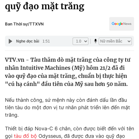
Chính trị
quỹ đạo mặt trăng
Truyền hình
Văn hóa - Giải trí
Xã hội
Y tế
Ban Thời sự/TTXVN
Đời sống
Pháp luật
Công nghệ
Nghe đọc bài
1:51
Giáo dục
Y tế
VTV.vn - Tàu thăm dò mặt trăng của công ty tư
nhân Intuitive Machines (Mỹ) hôm 21/2 đã đi
Thế giới
vào quỹ đạo của mặt trăng, chuẩn bị thực hiện
"cú hạ cánh" đầu tiên của Mỹ sau hơn 50 năm.
Tin tức
Kinh tế
Thế giới đó đây
Nếu thành công, sứ mệnh này còn đánh dấu lần đầu
Tài chính
tiên tàu do một đơn vị tư nhân phát triển lên đến mặt
Dữ liệu và đời sống
Câu chuyện quốc tế
trăng.
Thị trường
Truyền hình
Thiết bị đáp Nova-C 6 chân, còn được biết đến với tên
Góc doanh nghiệp
gọi
tàu đổ bộ
Odysseus, đã được đưa vào quỹ đạo