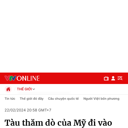
THẾ GIỚI
Chính trị
Tin tức
Thế giới đó đây
Câu chuyện quốc tế
Người Việt bốn phương
Xã hội
22/02/2024 20:58 GMT+7
Pháp luật
Chuyên mục
Kinh tế
Tàu thăm dò của Mỹ đi vào
Thể thao