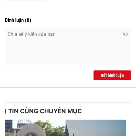
Bình luận
(
0
)
Gửi bình luận
TIN CÙNG CHUYÊN MỤC