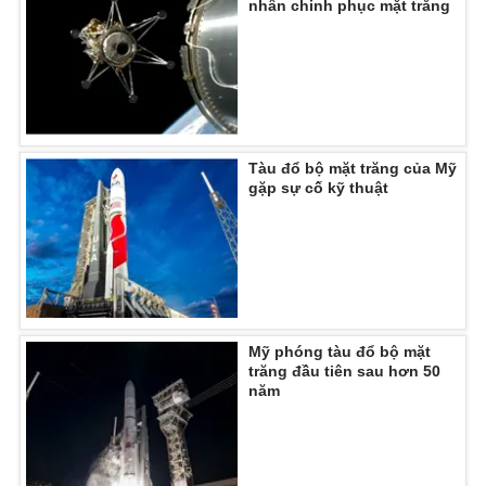
nhân chinh phục mặt trăng
THỜI BÁO VTV
Tàu đổ bộ mặt trăng của Mỹ
gặp sự cố kỹ thuật
Theo dõi báo trên
Cơ quan chủ quản:
Đài Truyền hình Việt Nam
Cơ quan báo chí:
Thời báo VTV
Giấy phép hoạt động báo in và báo điện tử số 483/GP-BTTTT
Mỹ phóng tàu đổ bộ mặt
cấp ngày 29/12/2023
trăng đầu tiên sau hơn 50
Tổng Biên tập:
Vũ Thanh Thủy
năm
Phó Tổng Biên tập:
Nguyễn Thị Mỹ Hạnh, Phạm Quốc Thắng,
Nguyễn Trọng Ninh
Tổng đài VTV:
024.38 355 931 - 024.38 355 932