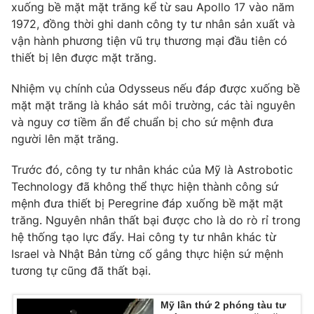
xuống bề mặt mặt trăng kể từ sau Apollo 17 vào năm
Photo
Infographic
1972, đồng thời ghi danh công ty tư nhân sản xuất và
vận hành phương tiện vũ trụ thương mại đầu tiên có
thiết bị lên được mặt trăng.
Video
Shorts video
Nhiệm vụ chính của Odysseus nếu đáp được xuống bề
VTV Money
VTV Thể thao
mặt mặt trăng là khảo sát môi trường, các tài nguyên
và nguy cơ tiềm ẩn để chuẩn bị cho sứ mệnh đưa
người lên mặt trăng.
VTV Sức khoẻ
Bất động sản
Trước đó, công ty tư nhân khác của Mỹ là Astrobotic
Thị trường 24h
Tấm lòng Việt
Technology đã không thể thực hiện thành công sứ
mệnh đưa thiết bị Peregrine đáp xuống bề mặt mặt
trăng. Nguyên nhân thất bại được cho là do rò rỉ trong
VTV4
Vươn mình bằng AI
hệ thống tạo lực đẩy. Hai công ty tư nhân khác từ
Israel và Nhật Bản từng cố gắng thực hiện sứ mệnh
VTV9
VTV8
tương tự cũng đã thất bại.
Mỹ lần thứ 2 phóng tàu tư
Liên hệ tòa soạn
English