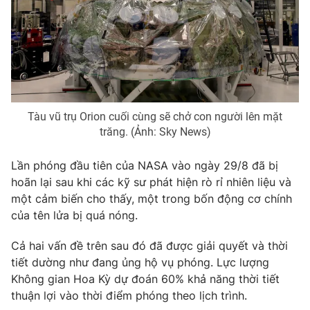
Photo
Infographic
Video
Shorts video
VTV Money
VTV Thể thao
Tàu vũ trụ Orion cuối cùng sẽ chở con người lên mặt
trăng. (Ảnh: Sky News)
VTV Sức khoẻ
Bất động sản
Lần phóng đầu tiên của NASA vào ngày 29/8 đã bị
hoãn lại sau khi các kỹ sư phát hiện rò rỉ nhiên liệu và
Thị trường 24h
Tấm lòng Việt
một cảm biến cho thấy, một trong bốn động cơ chính
của tên lửa bị quá nóng.
VTV4
Vươn mình bằng AI
Cả hai vấn đề trên sau đó đã được giải quyết và thời
tiết dường như đang ủng hộ vụ phóng. Lực lượng
VTV9
VTV8
Không gian Hoa Kỳ dự đoán 60% khả năng thời tiết
thuận lợi vào thời điểm phóng theo lịch trình.
Liên hệ tòa soạn
English