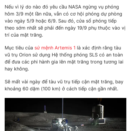
Nếu vì lý do nào đó yêu cầu NASA ngừng vụ phóng
hôm 3/9 một lần nữa, vẫn có cơ hội phóng dự phòng
vào ngày 5/9 hoặc 6/9. Sau đó, cửa sổ phóng tiếp
theo sớm nhất sẽ phải đến ngày 19/9 phụ thuộc vào vị
THỜI BÁO VTV
trí của mặt trăng.
Mục tiêu của
sứ mệnh Artemis 1
là xác định rằng tàu
vũ trụ Orion sử dụng Hệ thống phóng SLS có an toàn
Theo dõi báo trên
để đưa các phi hành gia lên mặt trăng trong tương lai
hay không.
Cơ quan chủ quản:
Đài Truyền hình Việt Nam
Sẽ mất vài ngày để tàu vũ trụ tiếp cận mặt trăng, bay
Cơ quan báo chí:
Thời báo VTV
khoảng 60 dặm (100 km) ở cách tiếp cận gần nhất.
Giấy phép hoạt động báo in và báo điện tử số 483/GP-BTTTT
cấp ngày 29/12/2023
Tổng Biên tập:
Vũ Thanh Thủy
Phó Tổng Biên tập:
Nguyễn Thị Mỹ Hạnh, Phạm Quốc Thắng,
Nguyễn Trọng Ninh
Tổng đài VTV:
024.38 355 931 - 024.38 355 932