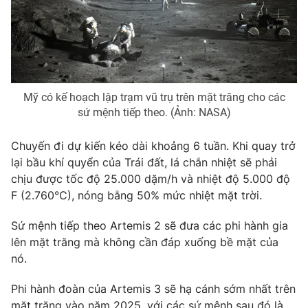
Ðiện thoại Thời báo VTV:
024.66 897 897
Email:
toasoan@vtv.vn
Liên hệ quảng cáo:
024-7300.7108
Mỹ có kế hoạch lập trạm vũ trụ trên mặt trăng cho các
sứ mệnh tiếp theo. (Ảnh: NASA)
Chuyến đi dự kiến ​​kéo dài khoảng 6 tuần. Khi quay trở
lại bầu khí quyển của Trái đất, lá chắn nhiệt sẽ phải
chịu được tốc độ 25.000 dặm/h và nhiệt độ 5.000 độ
F (2.760°C), nóng bằng 50% mức nhiệt mặt trời.
Sứ mệnh tiếp theo Artemis 2 sẽ đưa các phi hành gia
® Cấm sao chép dưới mọi hình thức nếu không có sự chấp
lên mặt trăng mà không cần đáp xuống bề mặt của
thuận bằng văn bản. Ghi rõ nguồn VTV.vn khi phát hành lại
nó.
thông tin từ website này.
Phi hành đoàn của Artemis 3 sẽ hạ cánh sớm nhất trên
mặt trăng vào năm 2025, với các sứ mệnh sau đó là