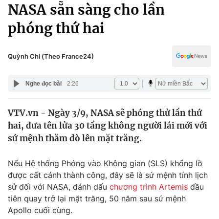
Chính trị
NASA sẵn sàng cho lần
Truyền hình
phóng thứ hai
Văn hóa - Giải trí
Xã hội
Y tế
Đời sống
Quỳnh Chi (Theo France24)
Pháp luật
Công nghệ
Giáo dục
Nghe đọc bài
2:26
Y tế
VTV.vn - Ngày 3/9, NASA sẽ phóng thử lần thứ
Thế giới
hai, đưa tên lửa 30 tầng không người lái mới với
Tin tức
sứ mệnh thăm dò lên mặt trăng.
Kinh tế
Thế giới đó đây
Nếu Hệ thống Phóng vào Không gian (SLS) khổng lồ
Tài chính
Dữ liệu và đời sống
được cất cánh thành công, đây sẽ là sứ mệnh tính lịch
Câu chuyện quốc tế
Thị trường
sử đối với NASA, đánh dấu
chương trình Artemis
đầu
tiên quay trở lại mặt trăng, 50 năm sau sứ mệnh
Truyền hình
Góc doanh nghiệp
Apollo cuối cùng.