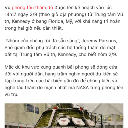
Phim VTV
Giải trí
Vụ
phóng tàu thăm dò
được lên kế hoạch vào lúc
Hậu trường
14h17 ngày 3/9 (theo giờ địa phương) từ Trung tâm Vũ
Điện ảnh
trụ Kennedy ở bang Florida, Mỹ, với khả năng trì hoãn
Đời sống
Nhân vật
trong hai giờ nếu cần thiết.
Âm nhạc
Du lịch
Khán giả
Giáo dục
"Nhóm của chúng tôi đã sẵn sàng", Jeremy Parsons,
Sao
Làm đẹp
Giải sao mai
Phó giám đốc phụ trách các hệ thống thăm dò mặt
Tuyển sinh
đất tại Trung tâm Vũ trụ Kennedy, cho biết hôm 2/9.
Công nghệ
Chất lượng cuộc sống
Học trực tuyến
Mặc dù khu vực xung quanh bãi phóng sẽ đóng cửa
Hitech Công nghệ tương lai
Giao lưu trực tuyến
đối với người dân, hàng trăm nghìn người dự kiến ​​sẽ
Sản phẩm
tập trung trên các bãi biển gần đó để chúng kiến và
nghe tàu thăm dò mạnh nhất mà NASA từng phóng lên
Lịch phát sóng
Thị trường
vũ trụ.
Tư vấn
Chuyên mục khác
Emagazine
Podcast