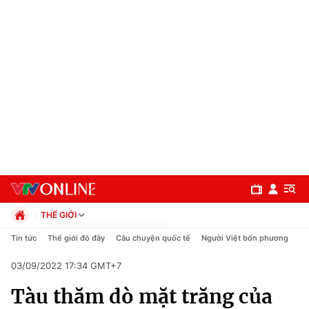
THẾ GIỚI
Chính trị
Tin tức
Thế giới đó đây
Câu chuyện quốc tế
Người Việt bốn phương
Xã hội
03/09/2022 17:34 GMT+7
Pháp luật
Chuyên mục
Kinh tế
Tàu thăm dò mặt trăng của
Thể thao