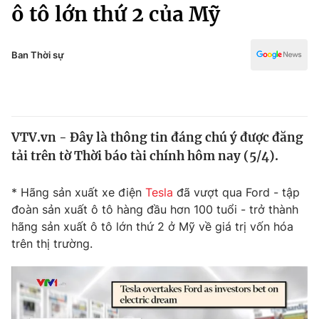
Chính trị
ô tô lớn thứ 2 của Mỹ
Truyền hình
Văn hóa - Giải trí
Xã hội
Y tế
Ban Thời sự
Đời sống
Pháp luật
Công nghệ
Giáo dục
Y tế
VTV.vn - Đây là thông tin đáng chú ý được đăng
tải trên tờ Thời báo tài chính hôm nay (5/4).
Thế giới
* Hãng sản xuất xe điện
Tesla
đã vượt qua Ford - tập
Tin tức
đoàn sản xuất ô tô hàng đầu hơn 100 tuổi - trở thành
Kinh tế
hãng sản xuất ô tô lớn thứ 2 ở Mỹ về giá trị vốn hóa
Thế giới đó đây
Tài chính
trên thị trường.
Dữ liệu và đời sống
Câu chuyện quốc tế
Thị trường
Truyền hình
Góc doanh nghiệp