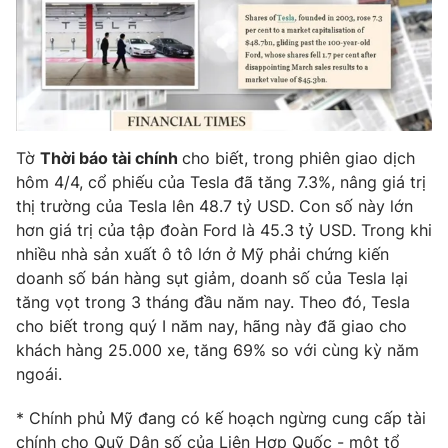
Phim VTV
Giải trí
Hậu trường
Điện ảnh
Đời sống
Nhân vật
Âm nhạc
Du lịch
Khán giả
Giáo dục
Sao
Tờ
Thời báo tài chính
cho biết, trong phiên giao dịch
Làm đẹp
Giải sao mai
Tuyển sinh
hôm 4/4, cổ phiếu của Tesla đã tăng 7.3%, nâng giá trị
Công nghệ
Chất lượng cuộc sống
thị trường của Tesla lên 48.7 tỷ USD. Con số này lớn
Học trực tuyến
hơn giá trị của tập đoàn Ford là 45.3 tỷ USD. Trong khi
Hitech Công nghệ tương lai
Giao lưu trực tuyến
nhiều nhà sản xuất ô tô lớn ở Mỹ phải chứng kiến
Sản phẩm
doanh số bán hàng sụt giảm, doanh số của Tesla lại
tăng vọt trong 3 tháng đầu năm nay. Theo đó, Tesla
Lịch phát sóng
Thị trường
cho biết trong quý I năm nay, hãng này đã giao cho
khách hàng 25.000 xe, tăng 69% so với cùng kỳ năm
Tư vấn
ngoái.
Chuyên mục khác
* Chính phủ Mỹ đang có kế hoạch ngừng cung cấp tài
Emagazine
Podcast
chính cho Quỹ Dân số của Liên Hợp Quốc - một tổ