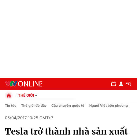
THẾ GIỚI
Chính trị
Tin tức
Thế giới đó đây
Câu chuyện quốc tế
Người Việt bốn phương
Xã hội
05/04/2017 10:25 GMT+7
Pháp luật
Chuyên mục
Kinh tế
Tesla trở thành nhà sản xuất
Thể thao