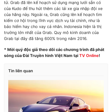
tử. Grab đã lên kế hoạch sử dụng mạng lưới sẵn có
Ðiện thoại Thời báo VTV:
024.66 897 897
của Kudo để thu hút thêm các lái xe gia nhập đội xe
Email:
toasoan@vtv.vn
của hãng này. Ngoài ra, Grab cũng lên kế hoạch tìm
Liên hệ quảng cáo:
024-7300.7108
kiếm cơ hội trong lĩnh vực dịch vụ tài chính, như là
bảo hiểm hay cho vay cá nhân. Indonesia hiện là thị
trường lớn nhất của Grab. Quy mô kinh doanh của
Grab tại đây đã tăng 600% trong năm 2016.
* Mời quý độc giả theo dõi các chương trình đã phát
sóng của Đài Truyền hình Việt Nam tại
TV Online
!
Tin liên quan
® Cấm sao chép dưới mọi hình thức nếu không có sự chấp
thuận bằng văn bản. Ghi rõ nguồn VTV.vn khi phát hành lại
thông tin từ website này.