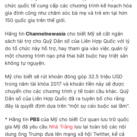
chức quốc tế cung cấp các chương trình kế hoạch hóa
Photo
Infographic
gia đình cũng như chăm sóc bà mẹ và trẻ em tại hơn
150 quốc gia trên thế giới.
Video
Shorts video
Hãng tin
Channelnewasia
cho biết Mỹ sẽ cắt ngân
sách tài trợ cho Quỹ Dân số của Liên Hợp Quốc với lý
VTV Money
VTV Thể thao
do tổ chức này hỗ trợ, hay tham gia vào việc quản lý
một chương trình nạo phá thai bắt buộc hay triệt sản
VTV Sức khoẻ
Bất động sản
không tự nguyện.
Mỹ cho biết sẽ rút khoản đóng góp 32.5 triệu USD
Thị trường 24h
Tấm lòng Việt
trong năm tài khóa 2017 và khoản tiền này sẽ được
chuyển cho các chương trình y tế toàn cầu khác. Quỹ
VTV4
Vươn mình bằng AI
Dân số của Liên Hợp Quốc đã ra tuyên bố cho rằng
đây là quyết định dựa trên "một sự cáo buộc sai lầm".
VTV9
VTV8
* Hãng tin
PBS
của Mỹ cho biết Cơ quan lưu trữ quốc
gia Mỹ đã yêu cầu
Nhà Trắng
lưu lại toàn bộ các nội
Liên hệ tòa soạn
English
dung ông Trump đưa lên mạng xã hội Twitter, kể cả