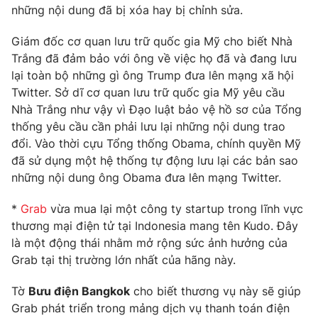
những nội dung đã bị xóa hay bị chỉnh sửa.
Giám đốc cơ quan lưu trữ quốc gia Mỹ cho biết Nhà
Trắng đã đảm bảo với ông về việc họ đã và đang lưu
THỜI BÁO VTV
lại toàn bộ những gì ông Trump đưa lên mạng xã hội
Twitter. Sở dĩ cơ quan lưu trữ quốc gia Mỹ yêu cầu
Nhà Trắng như vậy vì Đạo luật bảo vệ hồ sơ của Tổng
thống yêu cầu cần phải lưu lại những nội dung trao
Theo dõi báo trên
đổi. Vào thời cựu Tổng thống Obama, chính quyền Mỹ
đã sử dụng một hệ thống tự động lưu lại các bản sao
những nội dung ông Obama đưa lên mạng Twitter.
Cơ quan chủ quản:
Đài Truyền hình Việt Nam
Cơ quan báo chí:
Thời báo VTV
*
Grab
vừa mua lại một công ty startup trong lĩnh vực
Giấy phép hoạt động báo in và báo điện tử số 483/GP-BTTTT
thương mại điện tử tại Indonesia mang tên Kudo. Đây
cấp ngày 29/12/2023
là một động thái nhằm mở rộng sức ảnh hưởng của
Tổng Biên tập:
Vũ Thanh Thủy
Grab tại thị trường lớn nhất của hãng này.
Phó Tổng Biên tập:
Nguyễn Thị Mỹ Hạnh, Phạm Quốc Thắng,
Nguyễn Trọng Ninh
Tờ
Bưu điện Bangkok
cho biết thương vụ này sẽ giúp
Tổng đài VTV:
024.38 355 931 - 024.38 355 932
Grab phát triển trong mảng dịch vụ thanh toán điện