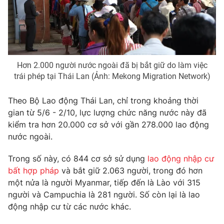
Photo
Infographic
Video
Shorts video
Hơn 2.000 người nước ngoài đã bị bắt giữ do làm việc
VTV Money
VTV Thể thao
trái phép tại Thái Lan (Ảnh: Mekong Migration Network)
Theo Bộ Lao động Thái Lan, chỉ trong khoảng thời
VTV Sức khoẻ
Bất động sản
gian từ 5/6 - 2/10, lực lượng chức năng nước này đã
kiểm tra hơn 20.000 cơ sở với gần 278.000 lao động
Thị trường 24h
Tấm lòng Việt
nước ngoài.
Trong số này, có 844 cơ sở sử dụng
lao động nhập cư
VTV4
Vươn mình bằng AI
bất hợp pháp
và bắt giữ 2.063 người, trong đó hơn
một nửa là người Myanmar, tiếp đến là Lào với 315
VTV9
VTV8
người và Campuchia là 281 người. Số còn lại là lao
động nhập cư từ các nước khác.
Liên hệ tòa soạn
English