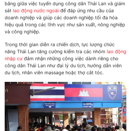
Phim VTV
bằng giữa việc tuyển dụng công dân Thái Lan và giám
Giải trí
sát
lao động nước ngoài
để đáp ứng nhu cầu của
Hậu trường
doanh nghiệp và giúp các doanh nghiệp tối đa hóa
Điện ảnh
Đời sống
hiệu quả trong các lĩnh vực như sản xuất, nông nghiệp
Nhân vật
Âm nhạc
và công nghiệp.
Du lịch
Khán giả
Giáo dục
Sao
Trong thời gian diễn ra chiến dịch, lực lượng chức
Làm đẹp
Giải sao mai
năng Thái Lan tăng cường kiểm tra các nhóm
lao động
Tuyển sinh
Công nghệ
nhập cư
đảm nhận những công việc dành riêng cho
Chất lượng cuộc sống
Học trực tuyến
công dân Thái Lan như đại lý du lịch, hướng dẫn viên
Hitech Công nghệ tương lai
du lịch, nhân viên massage hoặc thợ cắt tóc.
Giao lưu trực tuyến
Sản phẩm
Lịch phát sóng
Thị trường
Tư vấn
Chuyên mục khác
Emagazine
Podcast