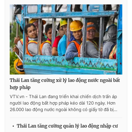
Ðiện thoại Thời báo VTV:
024.66 897 897
Email:
toasoan@vtv.vn
Liên hệ quảng cáo:
024-7300.7108
Thái Lan tăng cường xử lý lao động nước ngoài bất
hợp pháp
VTV.vn - Thái Lan đang triển khai chiến dịch trấn áp
® Cấm sao chép dưới mọi hình thức nếu không có sự chấp
người lao động bất hợp pháp kéo dài 120 ngày. Hơn
thuận bằng văn bản. Ghi rõ nguồn VTV.vn khi phát hành lại
26.000 lao động nước ngoài không có giấy tờ đã bị...
thông tin từ website này.
Thái Lan tăng cường quản lý lao động nhập cư