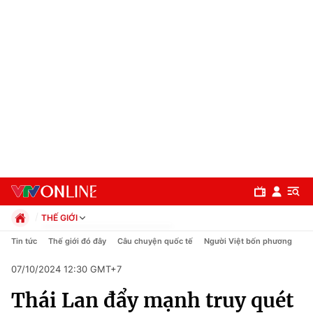
THẾ GIỚI
Chính trị
Tin tức
Thế giới đó đây
Câu chuyện quốc tế
Người Việt bốn phương
Xã hội
07/10/2024 12:30 GMT+7
Pháp luật
Chuyên mục
Kinh tế
Thái Lan đẩy mạnh truy quét
Thể thao