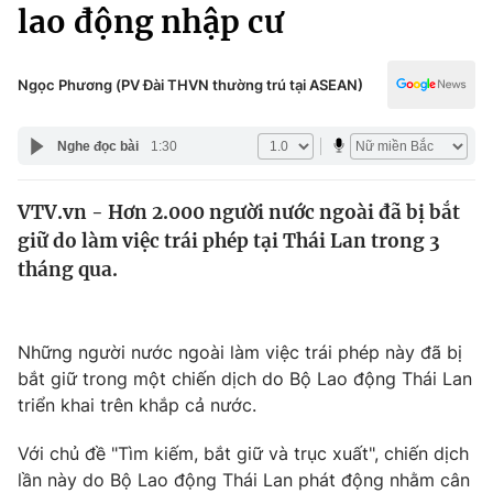
Chính trị
lao động nhập cư
Truyền hình
Văn hóa - Giải trí
Xã hội
Y tế
Ngọc Phương (PV Đài THVN thường trú tại ASEAN)
Đời sống
Pháp luật
Công nghệ
Nghe đọc bài
1:30
Giáo dục
Y tế
VTV.vn - Hơn 2.000 người nước ngoài đã bị bắt
giữ do làm việc trái phép tại Thái Lan trong 3
Thế giới
tháng qua.
Tin tức
Kinh tế
Thế giới đó đây
Những người nước ngoài làm việc trái phép này đã bị
Tài chính
bắt giữ trong một chiến dịch do Bộ Lao động Thái Lan
Dữ liệu và đời sống
Câu chuyện quốc tế
triển khai trên khắp cả nước.
Thị trường
Truyền hình
Với chủ đề "Tìm kiếm, bắt giữ và trục xuất", chiến dịch
Góc doanh nghiệp
lần này do Bộ Lao động Thái Lan phát động nhằm cân