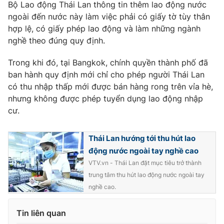
Bộ Lao động Thái Lan thông tin thêm lao động nước
ngoài đến nước này làm việc phải có giấy tờ tùy thân
hợp lệ, có giấy phép lao động và làm những ngành
nghề theo đúng quy định.
THỜI BÁO VTV
Trong khi đó, tại Bangkok, chính quyền thành phố đã
ban hành quy định mới chỉ cho phép người Thái Lan
có thu nhập thấp mới được bán hàng rong trên vỉa hè,
Theo dõi báo trên
nhưng không được phép tuyển dụng lao động nhập
cư.
Cơ quan chủ quản:
Đài Truyền hình Việt Nam
Thái Lan hướng tới thu hút lao
Cơ quan báo chí:
Thời báo VTV
động nước ngoài tay nghề cao
Giấy phép hoạt động báo in và báo điện tử số 483/GP-BTTTT
VTV.vn - Thái Lan đặt mục tiêu trở thành
cấp ngày 29/12/2023
trung tâm thu hút lao động nước ngoài tay
Tổng Biên tập:
Vũ Thanh Thủy
nghề cao.
Phó Tổng Biên tập:
Nguyễn Thị Mỹ Hạnh, Phạm Quốc Thắng,
Nguyễn Trọng Ninh
Tin liên quan
Tổng đài VTV:
024.38 355 931 - 024.38 355 932