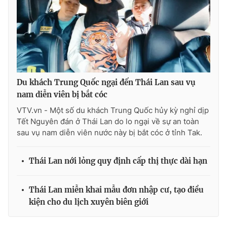
Ðiện thoại Thời báo VTV:
024.66 897 897
Email:
toasoan@vtv.vn
Liên hệ quảng cáo:
024-7300.7108
Du khách Trung Quốc ngại đến Thái Lan sau vụ
nam diễn viên bị bắt cóc
VTV.vn - Một số du khách Trung Quốc hủy kỳ nghỉ dịp
Tết Nguyên đán ở Thái Lan do lo ngại về sự an toàn
sau vụ nam diễn viên nước này bị bắt cóc ở tỉnh Tak.
Thái Lan nới lỏng quy định cấp thị thực dài hạn
® Cấm sao chép dưới mọi hình thức nếu không có sự chấp
thuận bằng văn bản. Ghi rõ nguồn VTV.vn khi phát hành lại
Thái Lan miễn khai mẫu đơn nhập cư, tạo điều
thông tin từ website này.
kiện cho du lịch xuyên biên giới