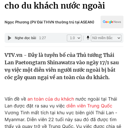
Chính trị
cho du khách nước ngoài
Truyền hình
Văn hóa - Giải trí
Xã hội
Y tế
Ngọc Phương (PV Đài THVN thường trú tại ASEAN)
Đời sống
Pháp luật
Công nghệ
Nghe đọc bài
1:27
Giáo dục
Y tế
VTV.vn - Đây là tuyên bố của Thủ tướng Thái
Lan Paetongtarn Shinawatra vào ngày 17/1 sau
Thế giới
vụ việc một diễn viên người nước ngoài bị bắt
cóc gây quan ngại về an toàn của du khách.
Tin tức
Kinh tế
Thế giới đó đây
Tài chính
Vấn đề về
an toàn của du khách
nước ngoài tại Thái
Dữ liệu và đời sống
Câu chuyện quốc tế
Lan được đặt ra sau vụ việc
diễn viên Trung Quốc
Thị trường
Vương Tinh mất tích tại khu vực biên giới Thái Lan -
Truyền hình
Góc doanh nghiệp
Myanmar. Diễn viên 22 tuổi này sau đó đã được tìm
thấy và quay trở về Trung Quốc. Vụ việc được chia sẻ