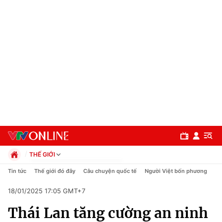
THẾ GIỚI
Chính trị
Tin tức
Thế giới đó đây
Câu chuyện quốc tế
Người Việt bốn phương
Xã hội
18/01/2025 17:05 GMT+7
Pháp luật
Chuyên mục
Kinh tế
Thái Lan tăng cường an ninh
Thể thao