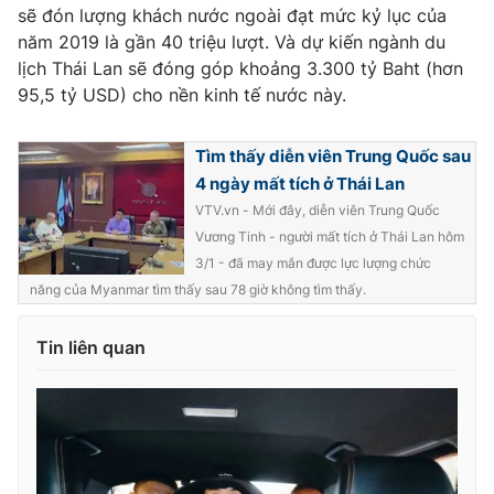
sẽ đón lượng khách nước ngoài đạt mức kỷ lục của
năm 2019 là gần 40 triệu lượt. Và dự kiến ngành du
lịch Thái Lan sẽ đóng góp khoảng 3.300 tỷ Baht (hơn
95,5 tỷ USD) cho nền kinh tế nước này.
THỜI BÁO VTV
Tìm thấy diễn viên Trung Quốc sau
4 ngày mất tích ở Thái Lan
Theo dõi báo trên
VTV.vn - Mới đây, diễn viên Trung Quốc
Vương Tinh - người mất tích ở Thái Lan hôm
3/1 - đã may mắn được lực lượng chức
Cơ quan chủ quản:
Đài Truyền hình Việt Nam
năng của Myanmar tìm thấy sau 78 giờ không tìm thấy.
Cơ quan báo chí:
Thời báo VTV
Giấy phép hoạt động báo in và báo điện tử số 483/GP-BTTTT
Tin liên quan
cấp ngày 29/12/2023
Tổng Biên tập:
Vũ Thanh Thủy
Phó Tổng Biên tập:
Nguyễn Thị Mỹ Hạnh, Phạm Quốc Thắng,
Nguyễn Trọng Ninh
Tổng đài VTV:
024.38 355 931 - 024.38 355 932