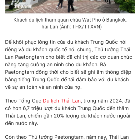
Photo
Infographic
Khách du lịch tham quan chùa Wat Pho ở Bangkok,
Thái Lan (Ảnh: THX/TTXVN)
Video
Shorts video
Để khôi phục lòng tin của du khách Trung Quốc nói
VTV Money
VTV Thể thao
riêng và du khách quốc tế nói chung, Thủ tướng Thái
Lan Paetongtarn cho biết đã chỉ thị các cơ quan chức
VTV Sức khoẻ
Bất động sản
năng tăng cường an ninh cho du khách. Bà
Paetongtarn đồng thời cho biết sẽ ghi âm thông điệp
bằng tiếng Trung Quốc để tái đảm bảo với du khách
Thị trường 24h
Tấm lòng Việt
về sự an toàn và an ninh của họ.
VTV4
Vươn mình bằng AI
Theo Tổng Cục
Du lịch Thái Lan
, trong năm 2024, đã
có hơn 6,7 triệu lượt du khách Trung Quốc đến thăm
Thái Lan, chiếm gần 20% lượng du khách nước ngoài
VTV9
VTV8
đến nước này.
Liên hệ tòa soạn
English
Còn theo Thủ tướng Paetongtarn, năm nay, Thái Lan