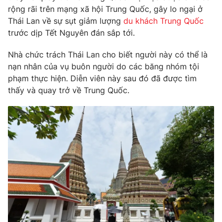
Phim VTV
rộng rãi trên mạng xã hội Trung Quốc, gây lo ngại ở
Giải trí
Thái Lan về sự sụt giảm lượng
du khách Trung Quốc
Hậu trường
Điện ảnh
trước dịp Tết Nguyên đán sắp tới.
Đời sống
Nhân vật
Âm nhạc
Nhà chức trách Thái Lan cho biết người này có thể là
Du lịch
Khán giả
nạn nhân của vụ buôn người do các băng nhóm tội
Giáo dục
Sao
phạm thực hiện. Diễn viên này sau đó đã được tìm
Làm đẹp
Giải sao mai
Tuyển sinh
thấy và quay trở về Trung Quốc.
Công nghệ
Chất lượng cuộc sống
Học trực tuyến
Hitech Công nghệ tương lai
Giao lưu trực tuyến
Sản phẩm
Lịch phát sóng
Thị trường
Tư vấn
Chuyên mục khác
Emagazine
Podcast