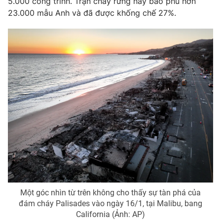
5.000 công trình. Trận cháy rừng này bao phủ hơn
23.000 mẫu Anh và đã được khống chế 27%.
THỜI BÁO VTV
Theo dõi báo trên
Cơ quan chủ quản:
Đài Truyền hình Việt Nam
Cơ quan báo chí:
Thời báo VTV
Giấy phép hoạt động báo in và báo điện tử số 483/GP-BTTTT
cấp ngày 29/12/2023
Tổng Biên tập:
Vũ Thanh Thủy
Phó Tổng Biên tập:
Nguyễn Thị Mỹ Hạnh, Phạm Quốc Thắng,
Nguyễn Trọng Ninh
Một góc nhìn từ trên không cho thấy sự tàn phá của
Tổng đài VTV:
024.38 355 931 - 024.38 355 932
đám cháy Palisades vào ngày 16/1, tại Malibu, bang
Ðiện thoại Thời báo VTV:
024.66 897 897
California (Ảnh: AP)