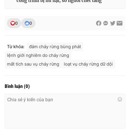
công trình bị hư hại, số người chết tăng
0
0
Từ khóa:
đám cháy rừng bùng phát
lệnh giới nghiêm do cháy rừng
mất tích sau vụ cháy rừng
loạt vụ cháy rừng dữ dội
Bình luận
(
0
)