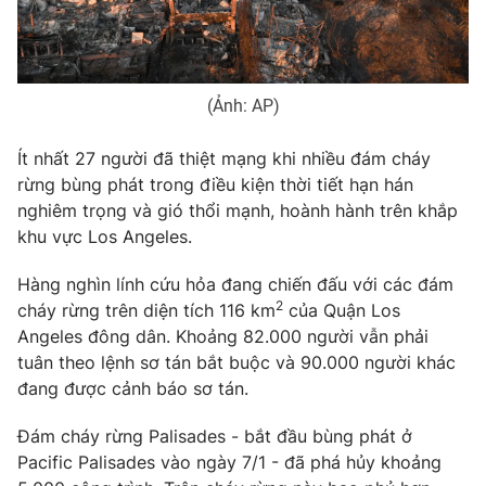
Photo
Infographic
Video
Shorts video
(Ảnh: AP)
Ít nhất 27 người đã thiệt mạng khi nhiều đám cháy
VTV Money
VTV Thể thao
rừng bùng phát trong điều kiện thời tiết hạn hán
nghiêm trọng và gió thổi mạnh, hoành hành trên khắp
VTV Sức khoẻ
Bất động sản
khu vực Los Angeles.
Hàng nghìn lính cứu hỏa đang chiến đấu với các đám
Thị trường 24h
Tấm lòng Việt
2
cháy rừng trên diện tích 116 km
của Quận Los
Angeles đông dân. Khoảng 82.000 người vẫn phải
VTV4
Vươn mình bằng AI
tuân theo lệnh sơ tán bắt buộc và 90.000 người khác
đang được cảnh báo sơ tán.
VTV9
VTV8
Đám cháy rừng Palisades - bắt đầu bùng phát ở
Pacific Palisades vào ngày 7/1 - đã phá hủy khoảng
Liên hệ tòa soạn
English