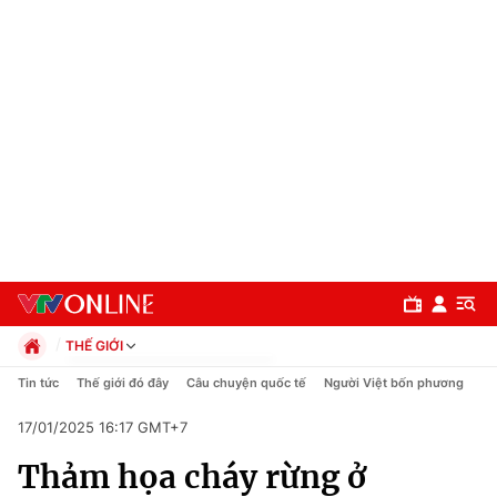
THẾ GIỚI
Chính trị
Tin tức
Thế giới đó đây
Câu chuyện quốc tế
Người Việt bốn phương
Xã hội
17/01/2025 16:17 GMT+7
Pháp luật
Chuyên mục
Kinh tế
Thảm họa cháy rừng ở
Thể thao