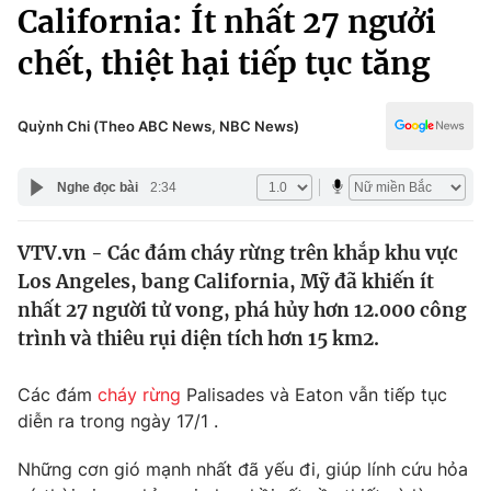
Chính trị
California: Ít nhất 27 ngưởi
Truyền hình
chết, thiệt hại tiếp tục tăng
Văn hóa - Giải trí
Xã hội
Y tế
Đời sống
Quỳnh Chi (Theo ABC News, NBC News)
Pháp luật
Công nghệ
Giáo dục
Nghe đọc bài
2:34
Y tế
VTV.vn - Các đám cháy rừng trên khắp khu vực
Thế giới
Los Angeles, bang California, Mỹ đã khiến ít
Tin tức
nhất 27 người tử vong, phá hủy hơn 12.000 công
Kinh tế
trình và thiêu rụi diện tích hơn 15 km2.
Thế giới đó đây
Tài chính
Dữ liệu và đời sống
Câu chuyện quốc tế
Các đám
cháy rừng
Palisades và Eaton vẫn tiếp tục
Thị trường
diễn ra trong ngày 17/1 .
Truyền hình
Góc doanh nghiệp
Những cơn gió mạnh nhất đã yếu đi, giúp lính cứu hỏa