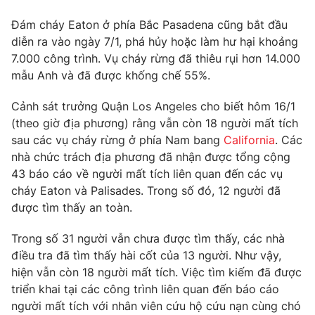
Email:
toasoan@vtv.vn
Liên hệ quảng cáo:
024-7300.7108
Đám cháy Eaton ở phía Bắc Pasadena cũng bắt đầu
diễn ra vào ngày 7/1, phá hủy hoặc làm hư hại khoảng
7.000 công trình. Vụ cháy rừng đã thiêu rụi hơn 14.000
mẫu Anh và đã được khống chế 55%.
Cảnh sát trưởng Quận Los Angeles cho biết hôm 16/1
(theo giờ địa phương) rằng vẫn còn 18 người mất tích
sau các vụ cháy rừng ở phía Nam bang
California
. Các
nhà chức trách địa phương đã nhận được tổng cộng
43 báo cáo về người mất tích liên quan đến các vụ
cháy Eaton và Palisades. Trong số đó, 12 người đã
được tìm thấy an toàn.
® Cấm sao chép dưới mọi hình thức nếu không có sự chấp
thuận bằng văn bản. Ghi rõ nguồn VTV.vn khi phát hành lại
Trong số 31 người vẫn chưa được tìm thấy, các nhà
thông tin từ website này.
điều tra đã tìm thấy hài cốt của 13 người. Như vậy,
hiện vẫn còn 18 người mất tích. Việc tìm kiếm đã được
triển khai tại các công trình liên quan đến báo cáo
người mất tích với nhân viên cứu hộ cứu nạn cùng chó