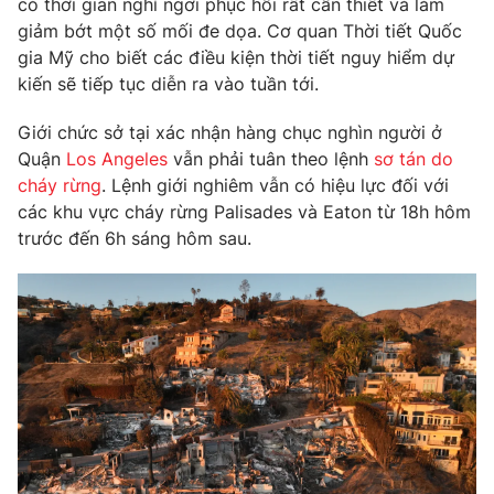
có thời gian nghỉ ngơi phục hồi rất cần thiết và làm
Phim VTV
Giải trí
giảm bớt một số mối đe dọa. Cơ quan Thời tiết Quốc
Hậu trường
gia Mỹ cho biết các điều kiện thời tiết nguy hiểm dự
Điện ảnh
kiến ​​sẽ tiếp tục diễn ra vào tuần tới.
Đời sống
Nhân vật
Âm nhạc
Giới chức sở tại xác nhận hàng chục nghìn người ở
Du lịch
Khán giả
Giáo dục
Sao
Quận
Los Angeles
vẫn phải tuân theo lệnh
sơ tán do
Làm đẹp
Giải sao mai
cháy rừng
. Lệnh giới nghiêm vẫn có hiệu lực đối với
Tuyển sinh
các khu vực cháy rừng Palisades và Eaton từ 18h hôm
Công nghệ
Chất lượng cuộc sống
trước đến 6h sáng hôm sau.
Học trực tuyến
Hitech Công nghệ tương lai
Giao lưu trực tuyến
Sản phẩm
Lịch phát sóng
Thị trường
Tư vấn
Chuyên mục khác
Emagazine
Podcast